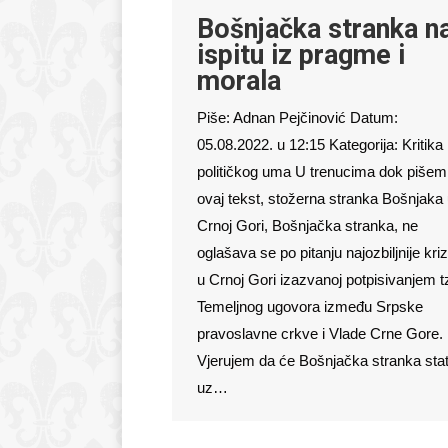
Bošnjačka stranka n
ispitu iz pragme i
morala
Piše: Adnan Pejčinović Datum:
05.08.2022. u 12:15 Kategorija: Kritika
političkog uma U trenucima dok pišem
ovaj tekst, stožerna stranka Bošnjaka
Crnoj Gori, Bošnjačka stranka, ne
oglašava se po pitanju najozbiljnije kri
u Crnoj Gori izazvanoj potpisivanjem t
Temeljnog ugovora između Srpske
pravoslavne crkve i Vlade Crne Gore.
Vjerujem da će Bošnjačka stranka stat
uz…