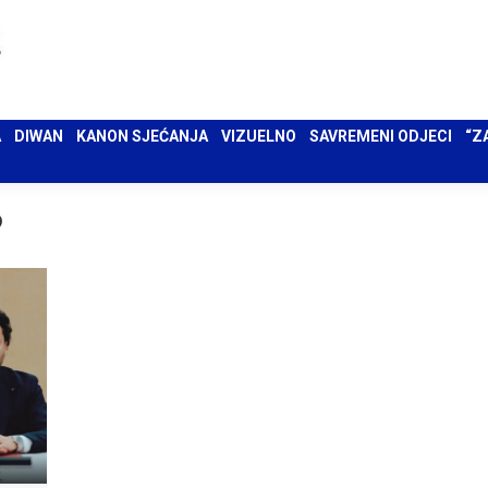
 UMA
DIWAN
KANON SJEĆANJA
VIZUELNO
SAVREMENI ODJECI
“ZAPIS”
A
DIWAN
KANON SJEĆANJA
VIZUELNO
SAVREMENI ODJECI
“Z
P