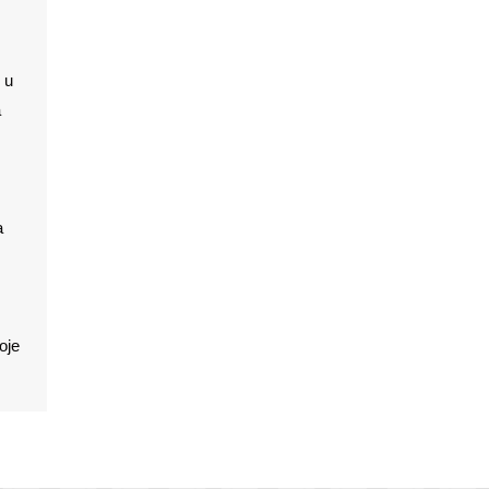
 u
a
a
oje