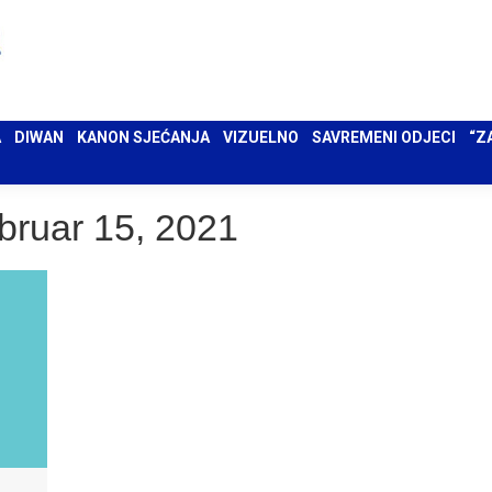
 UMA
DIWAN
KANON SJEĆANJA
VIZUELNO
SAVREMENI ODJECI
“ZAPIS”
A
DIWAN
KANON SJEĆANJA
VIZUELNO
SAVREMENI ODJECI
“Z
bruar 15, 2021