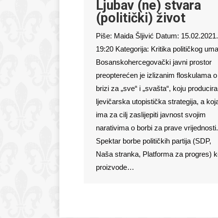
Ljubav (ne) stvara
(politički) život
Piše: Maida Šljivić Datum: 15.02.2021.
19:20 Kategorija: Kritika političkog um
Bosanskohercegovački javni prostor
preopterećen je izlizanim floskulama o
brizi za „sve“ i „svašta“, koju producira
ljevičarska utopistička strategija, a koj
ima za cilj zaslijepiti javnost svojim
narativima o borbi za prave vrijednosti.
Spektar borbe političkih partija (SDP,
Naša stranka, Platforma za progres) k
proizvode…