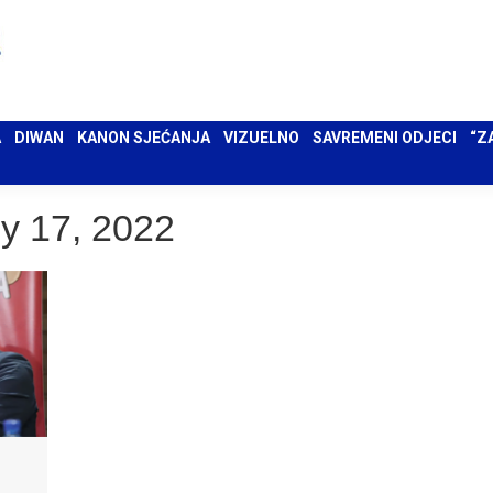
 UMA
DIWAN
KANON SJEĆANJA
VIZUELNO
SAVREMENI ODJECI
“ZAPIS”
A
DIWAN
KANON SJEĆANJA
VIZUELNO
SAVREMENI ODJECI
“Z
ly 17, 2022