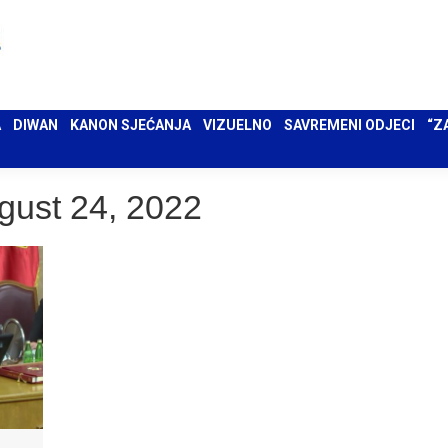
 UMA
DIWAN
KANON SJEĆANJA
VIZUELNO
SAVREMENI ODJECI
“ZAPIS”
A
DIWAN
KANON SJEĆANJA
VIZUELNO
SAVREMENI ODJECI
“Z
gust 24, 2022