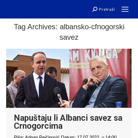
Pretraži
Search:
Tag Archives:
albansko-cfnogorski
savez
Napuštaju li Albanci savez sa
Crnogorcima
Piše: Adnan Pejčinović Datum: 17.07.2022. u 14:00