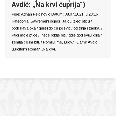
Avdić: „Na krvi ćuprija“)
Piše: Adnan Pejčinović Datum: 08.07.2021. u 23:16
Kategorija: Savremeni odjeci „Ja ću izleć’ pticu /
bodljikava oka / gnijezdo ću joj sviti / od trnja i žaoka, /
Ptići moje ptice / neće roblje biti / gdje god sviju krila /
zemlja će im biti. / Pomiluj me, Lucy.“ (Damir Avdić:
„Lucifer“) Roman „Na krvi…