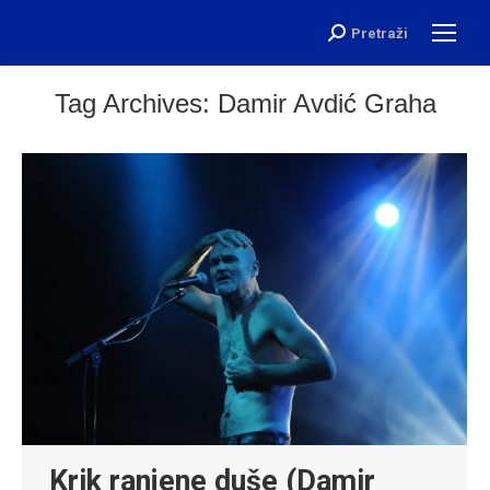
Pretraži
Search:
Tag Archives:
Damir Avdić Graha
Krik ranjene duše (Damir