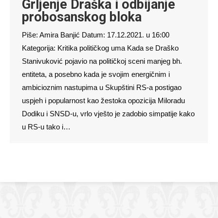
Grljenje Draška i odbijanje
probosanskog bloka
Piše: Amira Banjić Datum: 17.12.2021. u 16:00
Kategorija: Kritika političkog uma Kada se Draško
Stanivuković pojavio na političkoj sceni manjeg bh.
entiteta, a posebno kada je svojim energičnim i
ambicioznim nastupima u Skupštini RS-a postigao
uspjeh i popularnost kao žestoka opozicija Miloradu
Dodiku i SNSD-u, vrlo vješto je zadobio simpatije kako
u RS-u tako i…