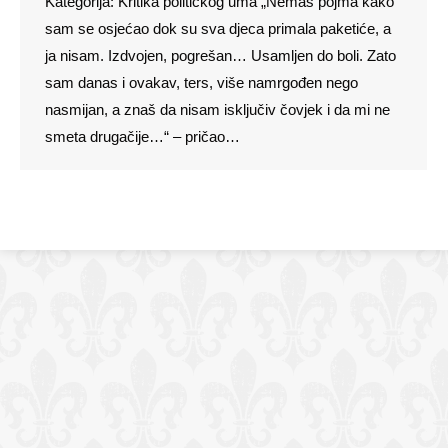
Kategorija: Kritika političkog uma „Nemaš pojma kako
sam se osjećao dok su sva djeca primala paketiće, a
ja nisam. Izdvojen, pogrešan… Usamljen do boli. Zato
sam danas i ovakav, ters, više namrgođen nego
nasmijan, a znaš da nisam isključiv čovjek i da mi ne
smeta drugačije…“ – pričao…