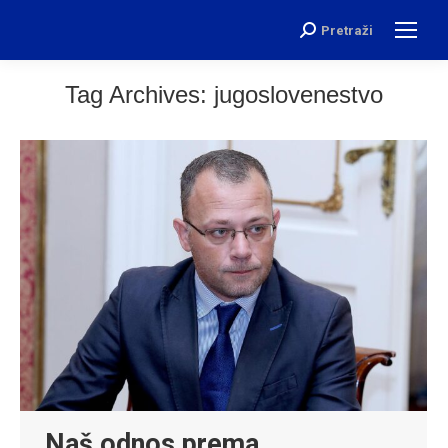
Pretraži
Search:
Tag Archives:
jugoslovenestvo
Naš odnos prema