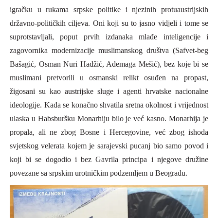
igračku u rukama srpske politike i njezinih protuaustrijskih
državno-političkih ciljeva. Oni koji su to jasno vidjeli i tome se
suprotstavljali, poput prvih izdanaka mlađe inteligencije i
zagovornika modernizacije muslimanskog društva (Safvet-beg
Bašagić, Osman Nuri Hadžić,
A
demaga Mešić), bez koje bi se
muslimani pretvorili u osmanski relikt osuđen na propast,
žigosani su kao austrijske sluge i agenti hrvatske nacionalne
ideologije. Kada se konačno shvatila sretna okolnost i vrijednost
ulaska u Habsburšku Monarhiju bilo je već kasno. Monarhija je
propala, ali ne zbog Bosne i Hercegovine, već zbog ishoda
svjetskog velerata kojem je sarajevski pucanj bio samo povod i
koji bi se dogodio i bez Gavrila principa i njegove družine
povezane sa srpskim urotničkim podzemljem u Beogradu.