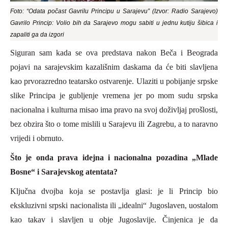
Foto: “Odata počast Gavrilu Principu u Sarajevu” (Izvor: Radio Sarajevo)
Gavrilo Princip: Volio bih da Sarajevo mogu sabiti u jednu kutiju šibica i
zapaliti ga da izgori
Siguran sam kada se ova predstava nakon Beča i Beograda
pojavi na sarajevskim kazališnim daskama da će biti slavljena
kao prvorazredno teatarsko ostvarenje. Ulaziti u pobijanje srpske
slike
P
rincipa je gubljenje vremena jer po mom sudu srpska
nacionalna i kulturna misao ima pravo na svoj doživljaj prošlosti,
bez obzira što o tome mislili u Sarajevu ili Zagrebu, a to naravno
vrijedi i obrnuto.
Što je onda prava idejna i nacionalna pozadina „Mlade
Bosne“ i Sarajevskog atentata?
Ključna dvojba koja se postavlja glasi: je li
P
rincip bio
ekskluzivni srpski nacionalista ili „idealni“ Jugoslaven, uostalom
kao takav i slavljen u obje Jugoslavije. Činjenica je da