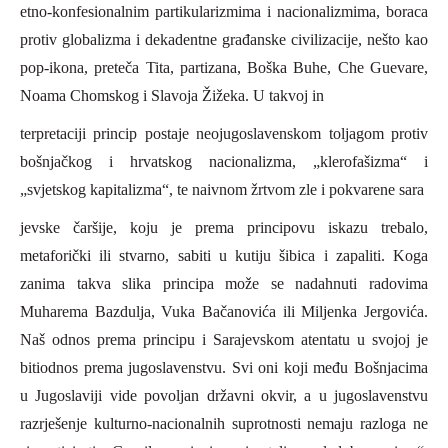
etno-konfesionalnim partikularizmima i nacionalizmima, boraca
protiv globalizma i dekadentne građanske civilizacije, nešto kao
pop-ikona, preteča Tita, partizana, Boška Buhe, Che Guevare,
Noama Chomskog i Slavoja Žižeka. U takvoj in
terpretaciji princip postaje neojugoslavenskom toljagom protiv
bošnjačkog i hrvatskog nacionalizma, „klerofašizma“ i
„svjetskog kapitalizma“, te naivnom žrtvom zle i pokvarene sara
jevske čaršije, koju je prema principovu iskazu trebalo,
metaforički ili stvarno, sabiti u kutiju šibica i zapaliti. Koga
zanima takva slika principa može se nadahnuti radovima
Muharema Bazdulja, Vuka Bačanovića ili Miljenka Jergovića.
Naš odnos prema principu i Sarajevskom atentatu u svojoj je
bitiodnos prema jugoslavenstvu. Svi oni koji među Bošnjacima
u Jugoslaviji vide povoljan državni okvir, a u jugoslavenstvu
razrješenje kulturno-nacionalnih suprotnosti nemaju razloga ne