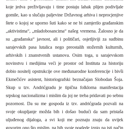
koje jedva preživljavaju i time postaju lahak plijen podivljale
gomile, kao u slučaju paljevine Državnog arhiva i neprocjenjive
štete o kojoj se uporno šuti kako se ne bi zamjerilo građanskim
„aktivistima“, „mladobosancima“ našeg vremena. Žalosno je da
su „građanska“ javnost, ali i političari, osjetljiviji za sudbinu
sarajevskih pasa lutalica nego preostalih stožernih kulturnih,
arhivskih i znanstvenih ustanova. Osim toga, u sarajevskom
novin
stvu i medijima veći je prostor od
I
nstituta za histori
ju
dobio nositelj opstrukcije ove međunarodne konferencije i bivši
Ekmečićev asistent, historiografski beznačajan Slobodan Šoja.
Skup u tzv.
A
ndrićgradu je tipična folklorna manifestacija
srpskog nacionalizma i mislim da joj ne treba pridavati po sebnu
pozornost. Da su me gospoda iz tzv. andrićgrada pozvali na
svoje okupljanje možda bih i došao budući da sam pristaša
uljuđenog dijaloga, a svi koji me poznaju znaju da uvijek
govorim ono što mislim, pa bih svoje poglede iznio na isti način