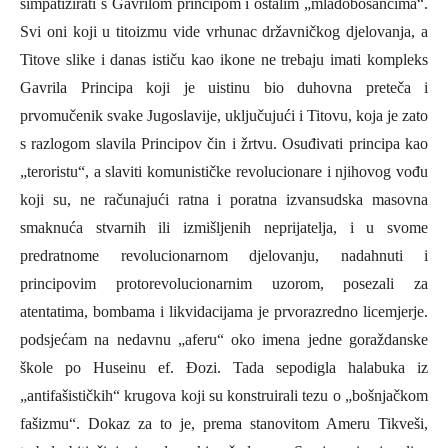
simpatizirati s Gavrilom principom i ostalim „mladobosancima“.
Svi oni koji u titoizmu vide vrhunac državničkog djelovanja, a
Titove slike i danas ističu kao ikone ne trebaju imati kompleks
Gavrila
P
rincipa koji je uistinu bio duhovna preteča i
prvomučenik svake Jugoslavije, uključujući i Titovu, koja je zato
s razlogom slavila
P
rincipov čin i žrtvu. Osuđivati principa kao
„teroristu“, a slaviti komunističke revolucionare i njihovog vođu
koji su, ne računajući ratna i poratna izvansudska masovna
smaknuća stvarnih ili izmišljenih neprijatelja, i u svome
predratnome revolucionarnom djelovanju, nadahnuti i
principovim protorevolucionarnim uzorom, posezali za
atentatima, bombama i likvidacijama je prvorazredno licemjerje.
podsjećam na nedavnu „aferu“ oko imena jedne goraždanske
škole po Huseinu ef. Đozi. Tada sepodigla halabuka iz
„antifašističkih“ krugova koji su konstruirali tezu o „bošnjačkom
fašizmu“. Dokaz za to je, prema stanovitom
A
meru Tikveši,