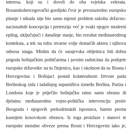
interesa, koji su i doveli do oba svjetska velerata.
Bosanskohercegovački gordijski čvor je prvorazredno europsko
pitanje i nikada nije bio samo mjesni problem sukoba državno-
nacionalnih koncepcija i pretenzija već je svaki njegov moderni
epilog, uključujući i današnje stanje, bio rezultat međunarodnog
konteksta, a tek na rubu stvarne volje domaćih aktera i njihova
odnosa snaga. Mislim da će sarajevska obljetnica biti dobra
prigoda bošnjačkim političarima i javnim radnicima da podsjete
europske državnike na tu činjenicu, kao i okolnost da su Bosna i
Hercegovina i Bošnjaci postali kolateralnom žrtvom pada
Berlinskog zida i tadašnjeg suparništva između Berlina,
P
ariza i
L
ondona koje je priječilo bošnjačku ratnu samo obranu ili
djelatnu međunarodnu vojno-političku intervenciju protiv
Beograda i njegovih pr
ekodrinskih ispostava, barem prema
kasnijem kosovskom obrascu. Iz toga proizlaze i stanovi
te
europske moralne obveze prema Bosni i Hercegovini iako je,