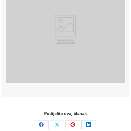
Podijelite ovaj članak
Share
Share
Share
Share