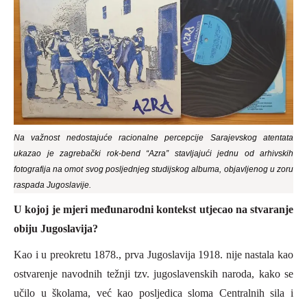
Na važnost nedostajuće racionalne percepcije Sarajevskog atentata
ukazao je zagrebački rok-bend “Azra” stavljajući jednu od arhivskih
fotografija na omot svog posljednjeg studijskog albuma, objavljenog u zoru
raspada Jugoslavije.
U kojoj je mjeri međunarodni kontekst utjecao na stvaranje
obiju Jugoslavija?
Kao i u preokretu 1878., prva Jugoslavija 1918. nije nastala kao
ostvarenje navodnih težnji tzv. jugoslavenskih naroda, kako se
učilo u školama, već kao posljedica sloma Centralnih sila i