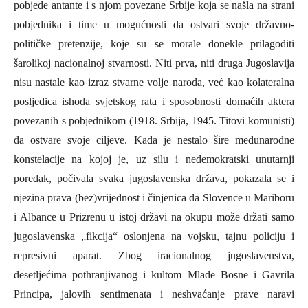
pobjede antante i s njom povezane Srbije koja se našla na strani
pobjednika i time u mogućnosti da ostvari svoje državno-
političke pretenzije, koje su se morale donekle prilagoditi
šarolikoj nacionalnoj stvarnosti. Niti prva, niti druga Jugoslavija
nisu nastale kao izraz stvarne volje naroda, već kao kolateralna
posljedica ishoda svjetskog rata i sposobnosti domaćih aktera
povezanih s pobjednikom (1918. Srbija, 1945. Titovi komunisti)
da ostvare svoje ciljeve. Kada je nestalo šire međunarodne
konstelacije na kojoj je, uz silu i nedemokratski unutarnji
poredak, počivala svaka jugoslavenska država, pokazala se i
njezina prava (bez)vrijednost i činjenica da Slovence u Mariboru
i
A
lbance u
P
rizrenu u istoj državi na okupu može držati samo
jugoslavenska „fikcija“ oslonjena na vojsku, tajnu policiju i
represivni aparat. Zbog iracionalnog jugoslavenstva,
desetljećima pothranjivanog i kultom Mlade Bosne i Gavrila
P
rincipa, jalovih sentimenata i neshvaćanje prave naravi