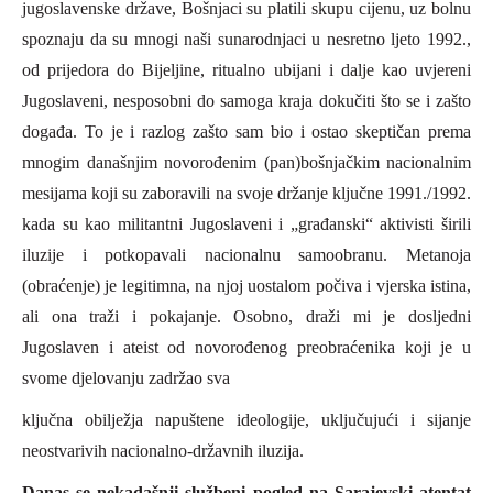
jugoslavenske države, Bošnjaci su platili skupu cijenu, uz bolnu
spoznaju da su mnogi naši sunarodnjaci u nesretno ljeto 1992.,
od prijedora do Bijeljine, ritualno ubijani i dalje kao uvjereni
Jugoslaveni, nesposobni do samoga kraja dokučiti što se i zašto
događa. To je i razlog zašto sam bio i ostao skeptičan prema
mnogim današnjim novorođenim (pan)bošnjačkim nacionalnim
mesijama koji su zaboravili na svoje držanje ključne 1991./1992.
kada su kao militantni Jugoslaveni i „građanski“ aktivisti širili
iluzije i potkopavali nacionalnu samoobranu. Metanoja
(obraćenje) je legitimna, na njoj uostalom počiva i vjerska istina,
ali ona traži i pokajanje. Osobno, draži mi je dosljedni
Jugoslaven i ateist od novorođenog preobraćenika koji je u
svome djelovanju zadržao sva
ključna obilježja napuštene ideologije, uključujući i sijanje
neostvarivih nacionalno-državnih iluzija.
Danas se nekadašnji službeni pogled na Sarajevski atentat