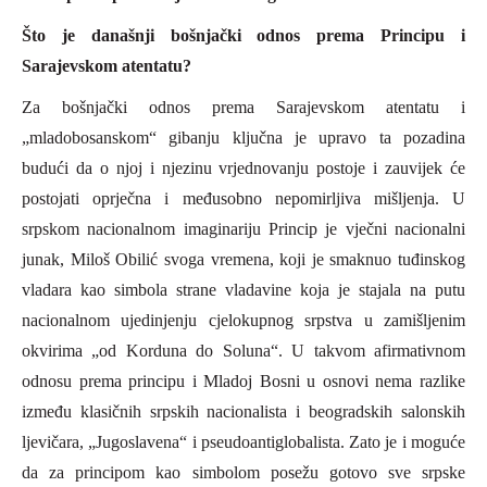
Što je današnji bošnjački odnos prema Principu i
Sarajevskom atentatu?
Za bošnjački odnos prema Sarajevskom atentatu i
„mladobosanskom“ gibanju ključna je upravo ta pozadina
budući da o njoj i njezinu vrjednovanju postoje i zauvijek će
postojati oprječna i međusobno nepomirljiva mišljenja. U
srpskom nacionalnom imaginariju
P
rincip je vječni nacionalni
junak, Miloš Obilić svoga vremena, koji je smaknuo tuđinskog
vladara kao simbola strane vladavine koja je stajala na putu
nacionalnom ujedinjenju cjelokupnog srpstva u zamišljenim
okvirima „od Korduna do Soluna“. U takvom afirmativnom
odnosu prema principu i Mladoj Bosni u osnovi nema razlike
između klasičnih srpskih nacionalista i beogradskih salonskih
ljevičara, „Jugoslavena“ i pseudoantiglobalista. Zato je i moguće
da za principom kao simbolom posežu gotovo sve srpske