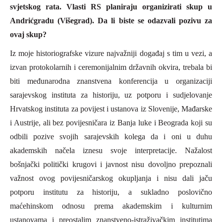
svjetskog rata. Vlasti RS planiraju organizirati skup u
Andrićgradu (Višegrad). Da li biste se odazvali pozivu za
ovaj skup?
I
z moje historiografske vizure najvažniji događaj s tim u vezi, a
izvan protokolarnih i ceremonijalnim državnih okvira, trebala bi
biti međunarodna znanstvena konferencija u organizaciji
sarajevskog instituta za historiju, uz potporu i sudjelovanje
Hrvatskog instituta za povijest i ustanova iz Slovenije, Mađarske
i
A
ustrije, ali bez povijesničara iz Banja luke i Beograda koji su
odbili pozive svojih sarajevskih kolega da i oni u duhu
akademskih načela iznesu svoje interpretacije. Nažalost
bošnjački politički
krugovi i javnost nisu dovoljno prepoznali
važnost
ovog povijesničarskog okupljanja i nisu dali jaču
potporu institutu za historiju, a sukladno poslovično
maćehinskom odnosu prema akademskim i kulturnim
ustanovama i preostalim znanstveno-istraživačkim institutima