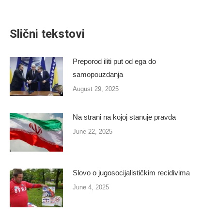
on
on
on
on
Facebook
X
Pinterest
LinkedIn
Slični tekstovi
Preporod iliti put od ega do
samopouzdanja
August 29, 2025
Na strani na kojoj stanuje pravda
June 22, 2025
Slovo o jugosocijalističkim recidivima
June 4, 2025