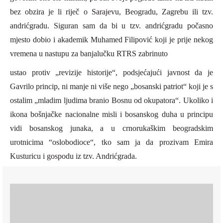
bez obzira je li riječ o Sarajevu, Beogradu, Zagrebu ili tzv.
andrićgradu. Siguran sam da bi u tzv. andrićgradu počasno
mjesto dobio i akademik Muhamed Filipović koji je prije nekog
vremena u nastupu za banjalučku RTRS zabrinuto
ustao protiv „revizije historije“, podsjećajući javnost da je
Gavrilo princip, ni manje ni više nego „bosanski patriot“ koji je s
ostalim „mladim ljudima branio Bosnu od okupatora“. Ukoliko i
ikona bošnjačke nacionalne misli i bosanskog duha u principu
vidi bosanskog junaka, a u crnorukaškim beogradskim
urotnicima “oslobodioce“, tko sam ja da prozivam Emira
Kusturicu i gospodu iz
tzv.
A
ndrićgrada.