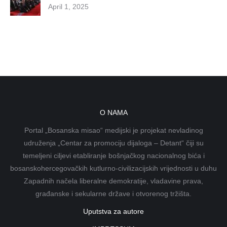
April 1, 2025
O NAMA
Portal „Bosanska misao“ medijski je projekat nevladinog
udruženja „Centar za promociju dijaloga – Detant“ čiji su
temeljeni ciljevi etabliranje bošnjačkog nacionalnog bića i
bosanskohercegovačkih kutlurno-civilizacijskih vrijednosti u duhu
Zapadnih načela liberalne demokratije, vladavine prava,
građanske i sekularne države i otvorenog tržišta.
Uputstva za autore