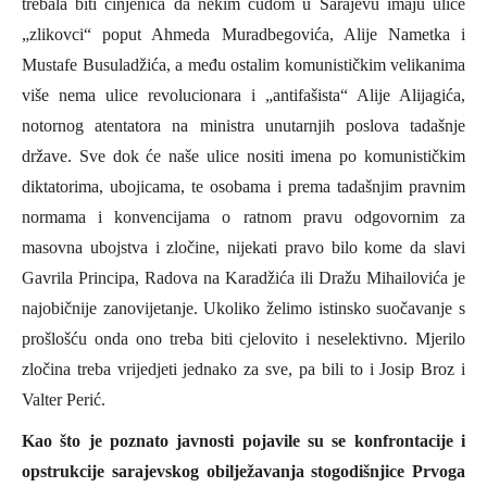
trebala biti činjenica da nekim čudom u Sarajevu imaju ulice
„zlikovci“ poput
A
hmeda Muradbegovića,
A
lije Nametka i
Mustafe Busuladžića, a među ostalim komunističkim velikanima
više nema ulice revolucionara i „antifašista“
A
lije
A
lijagića,
notornog atentatora na ministra unutarnjih poslova tadašnje
države. Sve dok će naše ulice nositi imena po komunističkim
diktatorima, ubojicama, te osobama i prema tadašnjim pravnim
normama i konvencijama o ratnom pravu odgovornim za
masovna ubojstva i zločine, nijekati pravo bilo kome da slavi
Gavrila
P
rincipa, Radova na Karadžića ili Dražu Mihailovića je
najobičnije zanovijetanje. Ukoliko želimo istinsko suočavanje s
prošlošću onda ono treba biti cjelovito i neselektivno. Mjerilo
zločina treba vrijedjeti jednako za sve, pa bili to i Josip Broz i
Valter
P
erić.
Kao što je poznato javnosti pojavile su se konfrontacije i
opstrukcije sarajevskog obilježavanja stogodišnjice Prvoga