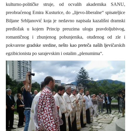
kulturno-političke struje, od ocvalih akademika S
A
NU,
preobraćenog Emira Kusturice, do „lijevo-liberalne“ spisateljice
Biljane Srbljanović koja je nedavno napisala kazališni dramski
predložak u kojem
P
rincip preuzima ulogu pravdoljubivog,
romantičnog i zbunjenog pobunjenika, otuđenog od zle i
pokvarene
gradske sredine, nešto kao preteča naših ljevi
čarskih
egzibicionista po sarajevskim i ostalim „plenumima“.