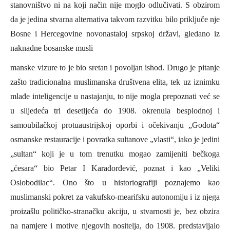
stanovništvo ni na koji način nije moglo odlučivati. S obzirom
da je jedina stvarna alternativa takvom razvitku bilo priključe nje
Bosne i Hercegovine novonastaloj srpskoj državi, gledano iz
naknadne bosanske musli
manske vizure to je bio sretan i povoljan ishod. Drugo je pitanje
zašto tradicionalna muslimanska društvena elita, tek uz iznimku
mlađe inteligencije u nastajanju, to nije mogla prepoznati već se
u slijedeća tri desetljeća do 1908. okrenula besplodnoj i
samoubilačkoj protuaustrijskoj oporbi i očekivanju „Godota“
osmanske restauracije i povratka sultanove „vlasti“, iako je jedini
„sultan“ koji je u tom trenutku mogao zamijeniti bečkoga
„ćesara“ bio
P
etar
I
Karađorđević, poznat i kao „Veliki
Oslobodilac“. Ono što u historiografiji poznajemo kao
muslimanski pokret za vakufsko-mearifsku autonomiju i iz njega
proizašlu političko-stranačku akciju, u stvarnosti je, bez obzira
na namjere i motive njegovih nositelja, do 1908. predstavljalo