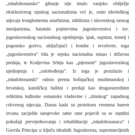
„mladobosansko“ gibanje nije imalo vanjsko obilježje
ekskluzivnog srpskog nacionalizma već je, osim ideološkog
utjecaja konglomerata anarhizma, nihilizma i slavenskog rasnog
mesijanizma, baratalo pojmovima jugoslavenstva i tzv.
jugoslavenskog nacionalnog ujedinjenja. ipak, supstrat, temelj i
pogonsko gorivo, uključujući i bombe i revolvere, toga
„jugoslavenstva“ bila je srpska nacionalna misao i državna
predaja, te Kraljevina Srbija kao „pijemont“ jugoslavenskog
ujedinjenja i „oslobođenja“.
I
z toga je proizlazio i
„mladobosanski“ odnos prema bošnjačkoj muslimanskoj i
hrvatskoj, katoličkoj baštini i predaji kao drugorazrednim
reliktima tuđinske osmanske vladavine i „rimskog“ zapadnog
crkvenog utjecaja. Danas kada su protokom vremena barem
izvana zacijelile sarajevske ratne rane pojavili su se suptilni
pokušaji prevrjednovanja i rehabilitacije „mladobosanaca“ i
Gavrila
P
rincipa u ključu idealnih Jugoslavena, suprotstavljenih