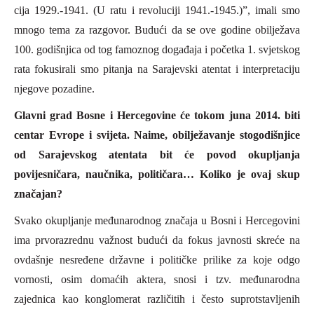
cija 1929.-1941. (U ratu i revoluciji 1941.-1945.)”, imali smo
mnogo tema za razgovor. Budući da se ove godine obilježava
100. godišnjica od tog famoznog događaja i početka 1. svjetskog
rata fokusirali smo pitanja na Sarajevski atentat i interpretaciju
njegove pozadine.
Glavni grad Bosne i Hercegovine će tokom juna 2014. biti
centar Evrope i svijeta. Naime, obilježavanje stogodišnjice
od Sarajevskog atentata bit će povod okupljanja
povijesničara, naučnika, političara… Koliko je ovaj skup
značajan?
Svako okupljanje međunarodnog značaja u Bosni i Hercegovini
ima prvorazrednu važnost budući da fokus javnosti skreće na
ovdašnje nesređene državne i političke prilike za koje odgo
vornosti, osim domaćih aktera, snosi i tzv. međunarodna
zajednica kao konglomerat različitih i često suprotstavljenih