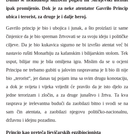
ipak promijenio. Dok je za neke atentator Gavrilo Princip
ubica i terorist, za druge je i dalje heroj.
Gavrilo princip je bio i ubojica i junak, a što proizlazi iz same
činjenice da je bio spreman žrtvovati se za svoju ideju i političke
ciljeve. Da je bio kukavica sigurno ne bi izvršio atentat već bi
nastavio rušiti Monarhiju za kafanskim i bilijarskim stolom. Tek
usput, bilijar mu je bila omiljena igra. Mislim da se u ocjeni
P
rincipa ne trebamo gubiti u jalovim raspravama je li bio ili nije
bio „terorist“, jer danas taj pojam ima sa svim drugu konotaciju,
a dok je svijeta i vijeka vrijedit će pravilo da je isto djelo za
jedne terorizam i zločin, a za druge junaštvo i žrtva. Ta kva
rasprava je irelevantna budući da zaobilazi bitno i svodi se na
sam čin atentata, a zaobilaz
i
njegovu političko-nacionalnu,
državnu i idejnu pozadinu.
Princip kao preteča ljevičarskih egzibiocionista