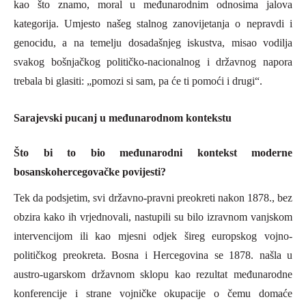
kao što znamo, moral u međunarodnim odnosima jalova
kategorija. Umjesto našeg stalnog zanovijetanja o nepravdi i
genocidu, a na temelju dosadašnjeg iskustva, misao vodilja
svakog bošnjačkog političko-nacionalnog i državnog napora
trebala bi glasiti: „pomo
zi si sam, pa će ti pomoći i drugi“.
Sarajevski pucanj u međunarodnom kontekstu
Što bi to bio međunarodni kontekst moderne
bosanskohercegovačke povijesti?
Tek da podsjetim, svi državno-pravni preokreti nakon 1878., bez
obzira kako ih vrjednovali, nastupili su bilo izravnom vanjskom
intervencijom ili kao mjesni odjek šireg europskog vojno-
političkog preokreta. Bosna i Hercegovina se 1878. našla u
austro-ugarskom državnom sklopu kao rezultat međunarodne
konferencije i strane vojničke okupacije o čemu domaće