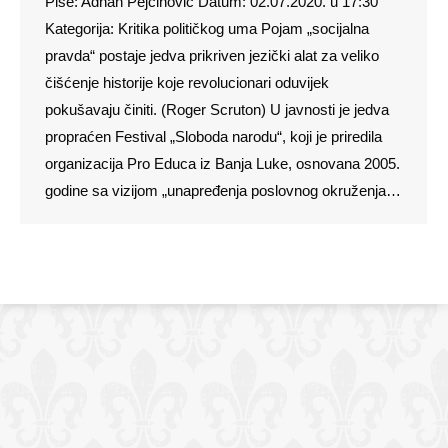
Piše: Adnan Pejčinović Datum: 02.07.2020. u 17:30
Kategorija: Kritika političkog uma Pojam „socijalna
pravda“ postaje jedva prikriven jezički alat za veliko
čišćenje historije koje revolucionari oduvijek
pokušavaju činiti. (Roger Scruton) U javnosti je jedva
propraćen Festival „Sloboda narodu“, koji je priredila
organizacija Pro Educa iz Banja Luke, osnovana 2005.
godine sa vizijom „unapređenja poslovnog okruženja…