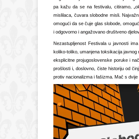
pa kažu da se na festivalu, citiramo, „o
mislilaca, čuvara slobodne misli. Najvažni
omogući da se čuje glas slobode, omogući r
i odgovorno i angažovano društveno djelov
Nezastupljenost Festivala u javnosti ima
koliko-toliko, umanjena toksikacija javnog m
eksplicitne projugoslovenske poruke i nači
prošlosti i, doslovno, čiste historiju od či
protiv nacionalizma i fašizma. Mač s dvije 