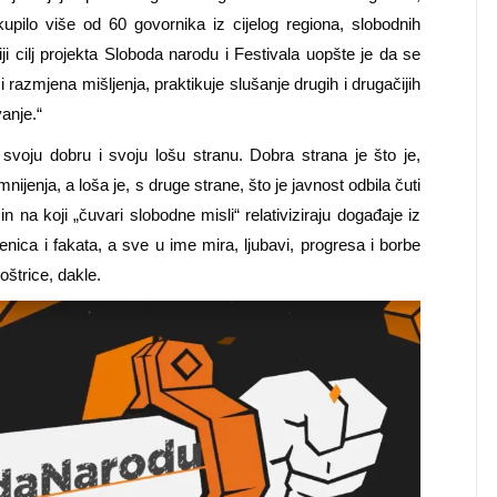
kupilo više od 60 govornika iz cijelog regiona, slobodnih
ji cilj projekta Sloboda narodu i Festivala uopšte je da se
azmjena mišljenja, praktikuje slušanje drugih i drugačijih
anje.“
 svoju dobru i svoju lošu stranu. Dobra strana je što je,
nijenja, a loša je, s druge strane, što je javnost odbila čuti
n na koji „čuvari slobodne misli“ relativiziraju događaje iz
njenica i fakata, a sve u ime mira, ljubavi, progresa i borbe
oštrice, dakle.