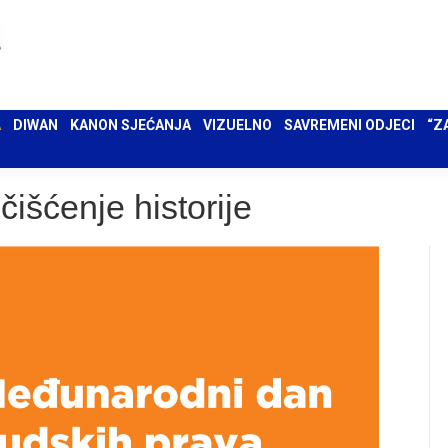
 UMA
DIWAN
KANON SJEĆANJA
VIZUELNO
SAVREMENI ODJECI
“ZAPIS”
A
DIWAN
KANON SJEĆANJA
VIZUELNO
SAVREMENI ODJECI
“Z
čišćenje historije