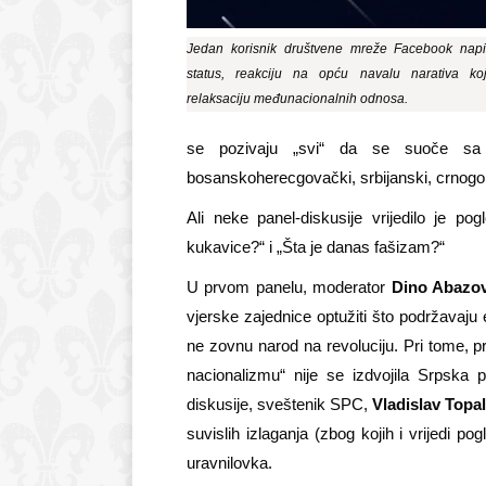
Jedan korisnik društvene mreže Facebook napi
status, reakciju na opću navalu narativa ko
relaksaciju međunacionalnih odnosa.
se pozivaju „svi“ da se suoče sa „
bosanskoherecgovački, srbijanski, crnogorsk
Ali neke panel-diskusije vrijedilo je pog
kukavice?“ i „Šta je danas fašizam?“
U prvom panelu, moderator
Dino Abazov
vjerske zajednice optužiti što podržavaju 
ne zovnu narod na revoluciju. Pri tome, pr
nacionalizmu“ nije se izdvojila Srpska
diskusije, sveštenik SPC,
Vladislav Topa
suvislih izlaganja (zbog kojih i vrijedi p
uravnilovka.