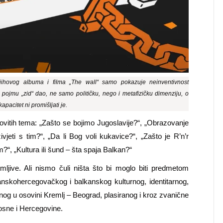
 njihovog albuma i filma „The wall“ samo pokazuje neinventivnost
pojmu „zid“ dao, ne samo političku, nego i metafizičku dimenziju, o
pacitet ni promišljati je.
ovitih tema: „Zašto se bojimo Jugoslavije?“, „Obrazovanje
vjeti s tim?“, „Da li Bog voli kukavice?“, „Zašto je R’n’r
“, „Kultura ili šund – šta spaja Balkan?“
jive. Ali nismo čuli ništa što bi moglo biti predmetom
nskohercegovačkog i balkanskog kulturnog, identitarnog,
ranog u osovini Kremlj – Beograd, plasiranog i kroz zvanične
Bosne i Hercegovine.