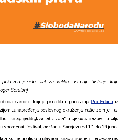
prikriven jezi
čki alat za veliko čišćenje historije koje
(Roger Scruton)
oboda narodu“, koji je priredila organizacija
Pro Educa
iz
ijom „unapređenja poslovnog okruženja naše zemlje“, ali
čili unaprijediti „kvalitet života“ u cjelosti. Bezbeli, u cilju
 su spomenuti festival, održan u Sarajevu od 17. do 19 juna.
aja koji je upriličio u glavnom gradu Bosne i Hercegovine,