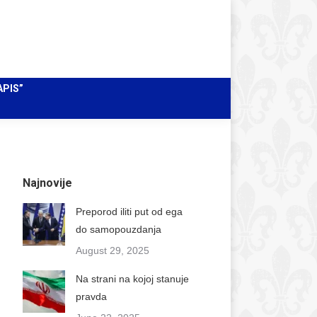
Facebook
Instagram
X
Pretraži
Search:
page
page
page
Mail
opens
opens
opens
page
in
in
in
opens
APIS”
new
new
new
in
window
window
window
new
window
Najnovije
Preporod iliti put od ega
do samopouzdanja
August 29, 2025
Na strani na kojoj stanuje
pravda