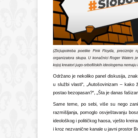
(Zlo)upotreba poetike Pink Floyda, preciznije
organizatora skupa. U konačnici Roger Waters je 
kojoj kreatori jugo-srbofiliskih ideologema nemaju ka
Održano je nekoliko panel diskusija, znak
u službi vlasti“, „Autošovinizam – kako ži
postao bezopasan?“, „Šta je danas fašizam?
Same teme, po sebi, više su nego zaniml
razmišljanja, pomoglo osvještavanju bosa
ideološkog i političkog haosa, vješto krei
i kroz nezvanične kanale u javni prostor 