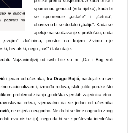
politike prema susjedima. A kada bi se i
spomenuo genocid (vrlo rijetko), kada bi
sao je duhovit
se spomenule „ustaše“ i „četnici“,
ji pozivaju na
obavezno bi se dodalo i „balije“. Kada se
apeluje na suočavanje s prošlošću, onda
svojim“ zločinima, prostor na kojem živimo nije
i, hrvtatski, nego „naš“ i tako dalje.
ledati. Najzanimljivij od svih bile su mi „Da li Bog voli
ić
i jedan od učesnka,
fra Drago Bojić
, nastojali su sve
etno-nacionalizam i, između redova, slali ljutite poruke što
ilikom problematiziranja „podrška vjerskih zajednica etno-
 pravoslavna crkva, vjerovatno da se jedan od učesnika
lović
, ne osjeća neugodno. Ne da bi se time nagradio zbog
ogledati ovu diskusiju), nego da bi se ispoštovala ideološka