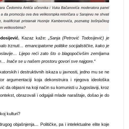
ičara Čedomira Antića učesnika i Vuka Bačanovića moderatora panel
 a da promociju ova dva velikosrspka retoričara u Sarajevu ne shvati
, kvalificirati pristanak Husnije Kamberovića, poznatog bošnjačkog
nim velikosrbima?
dosijević
, Kazaz kaže:
„
Sanja
(
Petrovi
ć Todosijević) je
lo trznuti… emancipatorne politike socijalističke, kako je
ugoslavije… Lijepo reći zato što o blagopočivšim zemljama
olje… Inače se u našem prostoru govori sve najgore.“
atorskih i destruktivnih iskaza u javnosti, jedno mu se ne
tor argumentaciji koja dekonstruira i njegova ideološka
vić da objasni na koji način su komunisti u Jugoslaviji, kroz
ontekst, obrazovali i odgajali mlade naraštaje, došao je do
oj kulturi?
g objašnjenja… Političke, pa i intelektualne elite koje