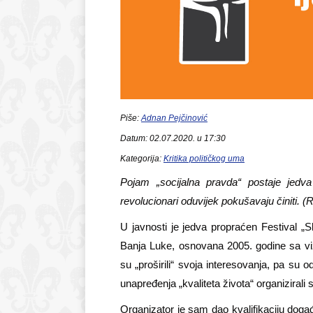
Piše:
Adnan Pejčinović
Datum: 02.07.2020. u 17:30
Kategorija:
Kritika političkog uma
Pojam „socijalna pravda“ postaje jedva 
revolucionari oduvijek pokušavaju činiti. 
U javnosti je jedva propraćen Festival „Sl
Banja Luke, osnovana 2005. godine sa viz
su „proširili“ svoja interesovanja, pa su odlu
unapređenja „kvaliteta života“ organizirali
Organizator je sam dao kvalifikaciju događ