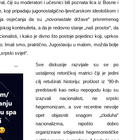
, čiji su moderatori i učesnici bili poznata lica iz Bosne i
, koji pripadaju jugonostalgično-ljevičarskom ideološkom i
janja osjećanja da su „novonastale države“ privremenog
jskog kontinuiteta, a da je redovno stanje „naš prostor“, da
onalisti, i kako je divno što postoje pojedinci koji, uprkos
lo. Imali smo, praktično, Jugoslaviju u malom, možda bolje
srpski svijet“.
Sve diskusije razvijale su se po
ustaljenoj retoričkoj matrici čiji je jedini
cilj retuširati historiju: prošlost iz ’90-ih
predstaviti kao neku nepogodu koju su
izazvali nacionalisti, ne srpski
hegemonizam, a sve recentne nevolje
opet objasniti snagom „zloduha“
nacionalizma, nipošto dobro
organizirane srbijanske hegemonističke