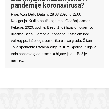
pandemije koronavirusa?
Piše: Azur Delić Datum: 28.08.2020. u 12:00
Kategorija: Kritika političkog uma Godišnji odmor.
Februar, 2020. godine. Bezbrižno i lagano hodam po
ulicama Beča. Odmor je. Konačno! Zastajem kod
velikog pozlaćenog spomenika u srcu grada. Čitam…
To je spomenik žrtvama kuge iz 1679. godine. Kuga je
tada poharala grad, usmrtila hiljade ljudi – Beč je
naime…