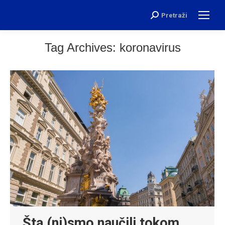
Pretraži
Search:
Tag Archives:
koronavirus
Šta (ni)smo naučili tokom