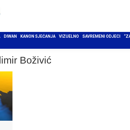
 UMA
DIWAN
KANON SJEĆANJA
VIZUELNO
SAVREMENI ODJECI
“ZAPIS”
A
DIWAN
KANON SJEĆANJA
VIZUELNO
SAVREMENI ODJECI
“Z
imir Boživić