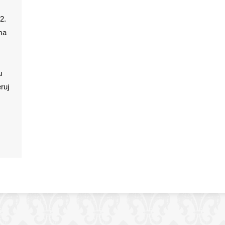
2.
uma
u
eruj