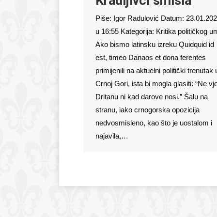
Kradljivci smisla
Piše: Igor Radulović Datum: 23.01.202
u 16:55 Kategorija: Kritika političkog 
Ako bismo latinsku izreku Quidquid id
est, timeo Danaos et dona ferentes
primijenili na aktuelni politički trenutak 
Crnoj Gori, ista bi mogla glasiti: “Ne vj
Dritanu ni kad darove nosi.” Šalu na
stranu, iako crnogorska opozicija
nedvosmisleno, kao što je uostalom i
najavila,…