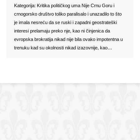
Kategorija: Kritika političkog uma Nije Crnu Goru i
crnogorsko društvo toliko paralisalo i unazadilo to što
je imala nesreću da se ruski i zapadni geostrateški
interesi prelamaju preko nje, kao ni činjenica da
evropska brokratija nikad nije bila ovako impotentna u
trenuku kad su okolnosti nikad izazovnije, kao…