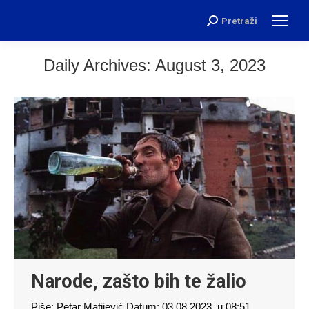
Pretraži
Search:
Daily Archives:
August 3, 2023
Narode, zašto bih te žalio
Piše: Petar Matijević Datum: 03.08.2023. u 08:51