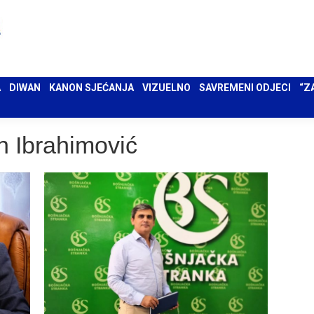
 UMA
DIWAN
KANON SJEĆANJA
VIZUELNO
SAVREMENI ODJECI
“ZAPIS”
A
DIWAN
KANON SJEĆANJA
VIZUELNO
SAVREMENI ODJECI
“Z
n Ibrahimović