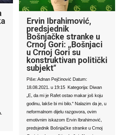
a
ka
Ervin Ibrahimović,
predsjednik
Bošnjačke stranke u
Crnoj Gori: „Bošnjaci
u Crnoj Gori su
konstruktivan politički
subjekt“
Piše: Adnan Pejčinović Datum:
18.08.2021. u 19:15 Kategorija: Diwan
„E, da mi je Rafet ostao makar još koju
godinu, lakše bi mi bilo.“ Nalazim da je, u
neformalnom dijelu razgovora, ovim
a.
emotivnim iskazom Ervin Ibrahimović,
predsjednik Bošnjačke stranke u Crnoj