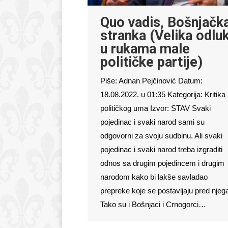
Quo vadis, Bošnjačk
stranka (Velika odlu
u rukama male
političke partije)
Piše: Adnan Pejčinović Datum:
18.08.2022. u 01:35 Kategorija: Kritika
političkog uma Izvor: STAV Svaki
pojedinac i svaki narod sami su
odgovorni za svoju sudbinu. Ali svaki
pojedinac i svaki narod treba izgraditi
odnos sa drugim pojedincem i drugim
narodom kako bi lakše savladao
prepreke koje se postavljaju pred njeg
Tako su i Bošnjaci i Crnogorci…