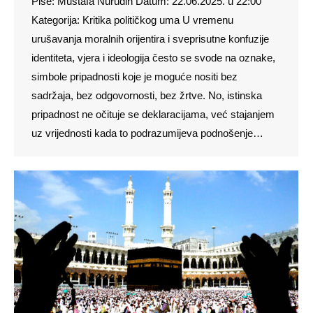
Piše: Mustafa Nurudin Datum: 22.06.2025. u 22:00
Kategorija: Kritika političkog uma U vremenu
urušavanja moralnih orijentira i sveprisutne konfuzije
identiteta, vjera i ideologija često se svode na oznake,
simbole pripadnosti koje je moguće nositi bez
sadržaja, bez odgovornosti, bez žrtve. No, istinska
pripadnost ne očituje se deklaracijama, već stajanjem
uz vrijednosti kada to podrazumijeva podnošenje…