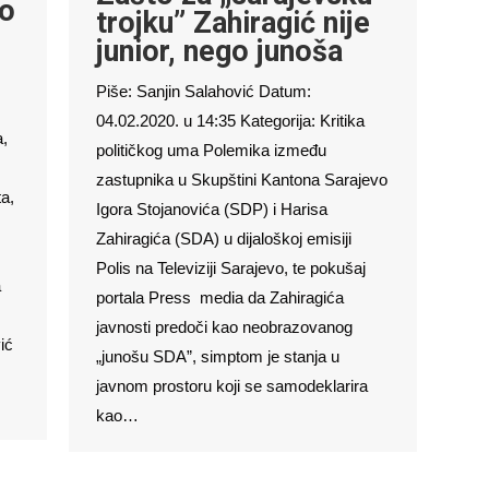
go
trojku” Zahiragić nije
junior, nego junoša
Piše: Sanjin Salahović Datum:
04.02.2020. u 14:35 Kategorija: Kritika
a,
političkog uma Polemika između
zastupnika u Skupštini Kantona Sarajevo
a,
Igora Stojanovića (SDP) i Harisa
Zahiragića (SDA) u dijaloškoj emisiji
Polis na Televiziji Sarajevo, te pokušaj
a
portala Press media da Zahiragića
javnosti predoči kao neobrazovanog
ić
„junošu SDA”, simptom je stanja u
javnom prostoru koji se samodeklarira
kao…