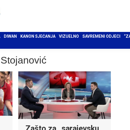
 UMA
DIWAN
KANON SJEĆANJA
VIZUELNO
SAVREMENI ODJECI
“ZAPIS”
A
DIWAN
KANON SJEĆANJA
VIZUELNO
SAVREMENI ODJECI
“Z
 Stojanović
Zašto za „sarajevsku