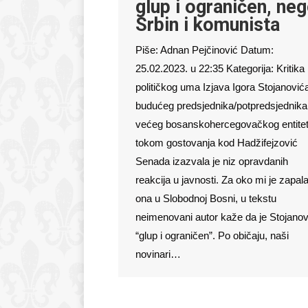
glup i ograničen, ne
Srbin i komunista
Piše: Adnan Pejčinović Datum:
25.02.2023. u 22:35 Kategorija: Kritika
političkog uma Izjava Igora Stojanović
budućeg predsjednika/potpredsjednika
većeg bosanskohercegovačkog entitet
tokom gostovanja kod Hadžifejzović
Senada izazvala je niz opravdanih
reakcija u javnosti. Za oko mi je zapal
ona u Slobodnoj Bosni, u tekstu
neimenovani autor kaže da je Stojanov
“glup i ograničen”. Po običaju, naši
novinari…