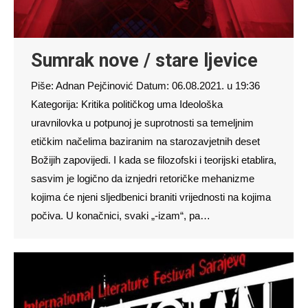
Sumrak nove / stare ljevice
Piše: Adnan Pejčinović Datum: 06.08.2021. u 19:36
Kategorija: Kritika političkog uma Ideološka
uravnilovka u potpunoj je suprotnosti sa temeljnim
etičkim načelima baziranim na starozavjetnih deset
Božijih zapovijedi. I kada se filozofski i teorijski etablira,
sasvim je logično da iznjedri retoričke mehanizme
kojima će njeni sljedbenici braniti vrijednosti na kojima
počiva. U konačnici, svaki „-izam“, pa…