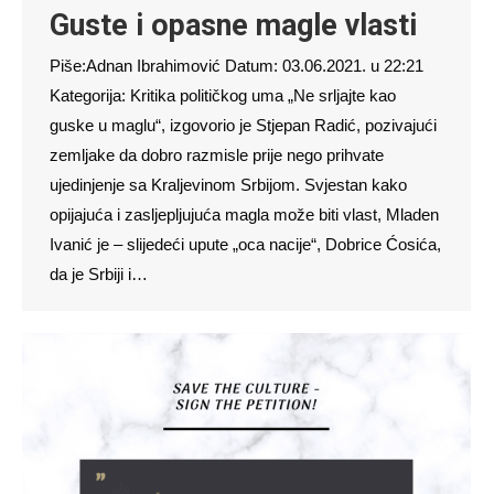
Guste i opasne magle vlasti
Piše:Adnan Ibrahimović Datum: 03.06.2021. u 22:21
Kategorija: Kritika političkog uma „Ne srljajte kao
guske u maglu“, izgovorio je Stjepan Radić, pozivajući
zemljake da dobro razmisle prije nego prihvate
ujedinjenje sa Kraljevinom Srbijom. Svjestan kako
opijajuća i zasljepljujuća magla može biti vlast, Mladen
Ivanić je – slijedeći upute „oca nacije“, Dobrice Ćosića,
da je Srbiji i…