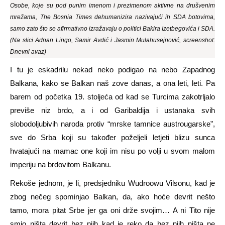
Osobe, koje su pod punim imenom i prezimenom aktivne na drušvenim
mrežama, The Bosnia Times dehumanizira nazivajući ih SDA botovima,
samo zato što se afirmativno izražavaju o politici Bakira Izetbegovića i SDA.
(Na slici Adnan Lingo, Samir Avdić i Jasmin Mulahusejnović, screenshot:
Dnevni avaz)
I tu je eskadrilu nekad neko podigao na nebo Zapadnog
Balkana, kako se Balkan naš zove danas, a ona leti, leti. Pa
barem od početka 19. stoljeća od kad se Turcima zakotrljalo
previše niz brdo, a i od Garibaldija i ustanaka svih
slobodoljubivih naroda protiv “mrske tamnice austrougarske”,
sve do Srba koji su također poželjeli letjeti blizu sunca
hvatajući na mamac one koji im nisu po volji u svom malom
imperiju na brdovitom Balkanu.
Rekoše jednom, je li, predsjedniku Wudroowu Vilsonu, kad je
zbog nečeg spominjao Balkan, da, ako hoće devrit nešto
tamo, mora pitat Srbe jer ga oni drže svojim… A ni Tito nije
smio ništa devrit bez njih kad je reko da bez njih ništa ne