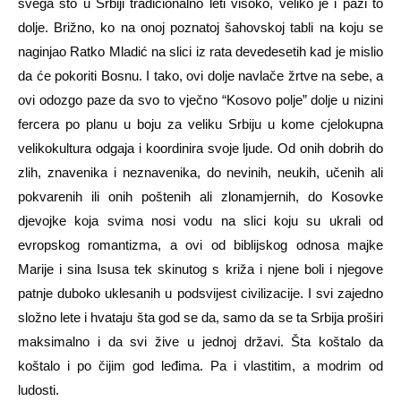
svega što u Srbiji tradicionalno leti visoko, veliko je i pazi to
dolje. Brižno, ko na onoj poznatoj šahovskoj tabli na koju se
naginjao Ratko Mladić na slici iz rata devedesetih kad je mislio
da će pokoriti Bosnu. I tako, ovi dolje navlače žrtve na sebe, a
ovi odozgo paze da svo to vječno “Kosovo polje” dolje u nizini
fercera po planu u boju za veliku Srbiju u kome cjelokupna
velikokultura odgaja i koordinira svoje ljude. Od onih dobrih do
zlih, znavenika i neznavenika, do nevinih, neukih, učenih ali
pokvarenih ili onih poštenih ali zlonamjernih, do Kosovke
djevojke koja svima nosi vodu na slici koju su ukrali od
evropskog romantizma, a ovi od biblijskog odnosa majke
Marije i sina Isusa tek skinutog s križa i njene boli i njegove
patnje duboko uklesanih u podsvijest civilizacije. I svi zajedno
složno lete i hvataju šta god se da, samo da se ta Srbija proširi
maksimalno i da svi žive u jednoj državi. Šta koštalo da
koštalo i po čijim god leđima. Pa i vlastitim, a modrim od
ludosti.