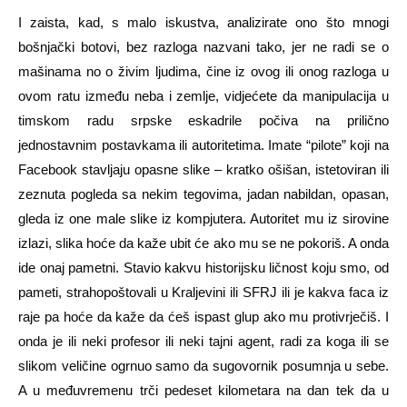
I zaista, kad, s malo iskustva, analizirate ono što mnogi
bošnjački botovi, bez razloga nazvani tako, jer ne radi se o
mašinama no o živim ljudima, čine iz ovog ili onog razloga u
ovom ratu između neba i zemlje, vidjećete da manipulacija u
timskom radu srpske eskadrile počiva na prilično
jednostavnim postavkama ili autoritetima. Imate “pilote” koji na
Facebook stavljaju opasne slike – kratko ošišan, istetoviran ili
zeznuta pogleda sa nekim tegovima, jadan nabildan, opasan,
gleda iz one male slike iz kompjutera. Autoritet mu iz sirovine
izlazi, slika hoće da kaže ubit će ako mu se ne pokoriš. A onda
ide onaj pametni. Stavio kakvu historijsku ličnost koju smo, od
pameti, strahopoštovali u Kraljevini ili SFRJ ili je kakva faca iz
raje pa hoće da kaže da ćeš ispast glup ako mu protivrječiš. I
onda je ili neki profesor ili neki tajni agent, radi za koga ili se
slikom veličine ogrnuo samo da sugovornik posumnja u sebe.
A u međuvremenu trči pedeset kilometara na dan tek da u