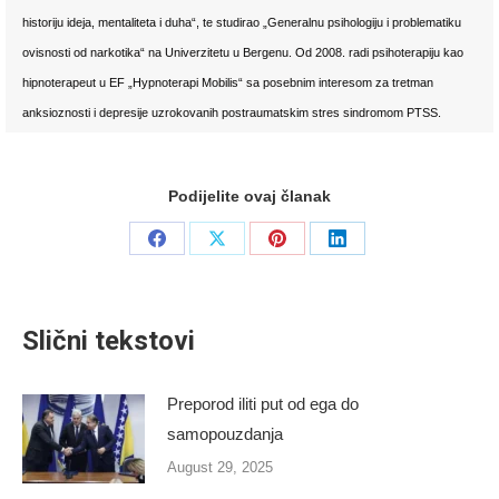
historiju ideja, mentaliteta i duha“, te studirao „Generalnu psihologiju i problematiku
ovisnosti od narkotika“ na Univerzitetu u Bergenu. Od 2008. radi psihoterapiju kao
hipnoterapeut u EF „Hypnoterapi Mobilis“ sa posebnim interesom za tretman
anksioznosti i depresije uzrokovanih postraumatskim stres sindromom PTSS.
Podijelite ovaj članak
Share
Share
Share
Share
on
on
on
on
Facebook
X
Pinterest
LinkedIn
Slični tekstovi
Preporod iliti put od ega do
samopouzdanja
August 29, 2025