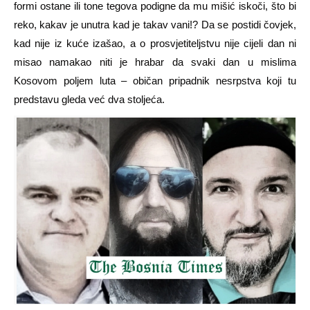
formi ostane ili tone tegova podigne da mu mišić iskoči, što bi
reko, kakav je unutra kad je takav vani!? Da se postidi čovjek,
kad nije iz kuće izašao, a o prosvjetiteljstvu nije cijeli dan ni
misao namakao niti je hrabar da svaki dan u mislima
Kosovom poljem luta – običan pripadnik nesrpstva koji tu
predstavu gleda već dva stoljeća.