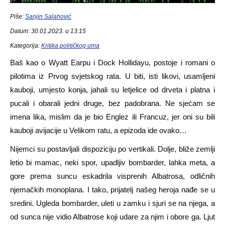
Piše:
Sanjin Salahović
Datum: 30.01.2023. u 13:15
Kategorija:
Kritika političkog uma
Ba
š kao o Wyatt Earpu i Dock Hollidayu, postoje i romani o
pilotima iz Prvog svjetskog rata. U biti, isti likovi, usamljeni
kauboji, umjesto konja, jahali su letjelice od drveta i platna i
pucali i obarali jedni druge, bez padobrana. Ne sjećam se
imena lika, mislim da je bio Englez ili Francuz, jer oni su bili
kauboji avijacije u Velikom ratu, a epizoda ide ovako…
Nijemci su postavljali dispoziciju po vertikali. Dolje, bliže zemlji
letio bi mamac, neki spor, upadljiv bombarder, lahka meta, a
gore prema suncu eskadrila visprenih Albatrosa, odličnih
njemačkih monoplana. I tako, prijatelj našeg heroja nađe se u
sredini. Ugleda bombarder, uleti u zamku i sjuri se na njega, a
od sunca nije vidio Albatrose koji udare za njim i obore ga. Ljut