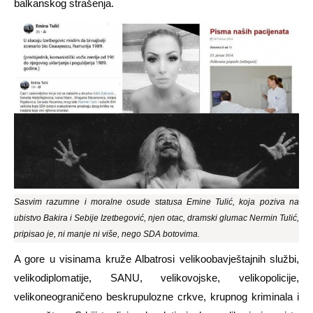
balkanskog strašenja.
Sasvim razumne i moralne osude statusa Emine Tulić, koja poziva na
ubistvo Bakira i Sebije Izetbegović, njen otac, dramski glumac Nermin Tulić,
pripisao je, ni manje ni više, nego SDA botovima.
A gore u visinama kruže Albatrosi velikoobavještajnih službi,
velikodiplomatije, SANU, velikovojske, velikopolicije,
velikoneograničeno beskrupulozne crkve, krupnog kriminala i