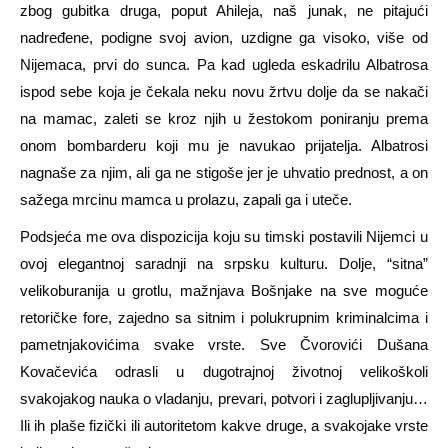
zbog gubitka druga, poput Ahileja, naš junak, ne pitajući
nadređene, podigne svoj avion, uzdigne ga visoko, više od
Nijemaca, prvi do sunca. Pa kad ugleda eskadrilu Albatrosa
ispod sebe koja je čekala neku novu žrtvu dolje da se nakači
na mamac, zaleti se kroz njih u žestokom poniranju prema
onom bombarderu koji mu je navukao prijatelja. Albatrosi
nagnaše za njim, ali ga ne stigoše jer je uhvatio prednost, a on
sažega mrcinu mamca u prolazu, zapali ga i uteče.
Podsjeća me ova dispozicija koju su timski postavili Nijemci u
ovoj elegantnoj saradnji na srpsku kulturu. Dolje, “sitna”
velikoburanija u grotlu, mažnjava Bošnjake na sve moguće
retoričke fore, zajedno sa sitnim i polukrupnim kriminalcima i
pametnjakovićima svake vrste. Sve Čvorovići Dušana
Kovačevića odrasli u dugotrajnoj životnoj velikoškoli
svakojakog nauka o vladanju, prevari, potvori i zaglupljivanju…
Ili ih plaše fizički ili autoritetom kakve druge, a svakojake vrste