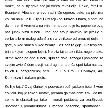
može, pa ni njegova socijalistička revolucija. Dakle, fatali su
Bošnjake, Albance, a evo sad i Crnogorce. Lete, sa pilotima
koji su nauk učili u Ilijadi i Odiseji kod lukavih junaka, a opet, ne
da im se. S vremena na vrijeme, a uporno je to, popne se ovaj
naš junak blizu suncu i uradi ono što je naumio, ne pitajuć ni
velike sile ni malograđanštinu na velikoaerodromu, ni dolje, ni
gore, ni kod sunca ni kod zemlje. Bez obzira gdje u velikoplanu
bili i s kojom ulogom letjeli. Ne pita taj junak ništa, nego onako,
uzme avion pa ode suncu, sjuri se dole, sažega i pobjegne sa
svojim aviončićem svojima, dragima, a priča opet tako nastavi
živjeti u bezgraničnoj seriji. Ja li o Erpu i Holidayu, Aliji
Đerzelezu ili našem pilotu…
Ko li je taj..? Ovaj članak je posvećen bošnjačkom botu, živom
čovjeku koji je reko “Dosta!”, premda ga mašinom zovu da mu
se ne bi obraćali pa tako ni morali poštovati za izdržljivost,
upornost i promućurnost. I možda posebno, spontanost…