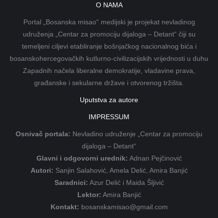
O NAMA
Portal „Bosanska misao“ medijski je projekat nevladinog
udruženja „Centar za promociju dijaloga – Detant“ čiji su
temeljeni ciljevi etabliranje bošnjačkog nacionalnog bića i
bosanskohercegovačkih kutlurno-civilizacijskih vrijednosti u duhu
Zapadnih načela liberalne demokratije, vladavine prava,
građanske i sekularne države i otvorenog tržišta.
Uputstva za autore
IMPRESSUM
Osnivač portala:
Nevladino udruženje „Centar za promociju
dijaloga – Detant“
Glavni i odgovorni urednik:
Adnan Pejčinović
Autori:
Sanjin Salahović, Amela Delić, Amira Banjić
Saradnici:
Azur Delić i Maida Šljivić
Lektor:
Amira Banjić
Kontakt:
bosanskamisao@gmail.com