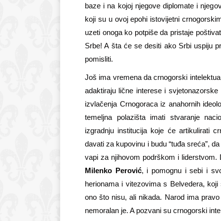
baze i na kojoj njegove diplomate i njegov
koji su u ovoj epohi istovijetni crnogorskim
uzeti onoga ko potpiše da pristaje poštiva
Srbe! A šta će se desiti ako Srbi uspiju p
pomisliti.
Još ima vremena da crnogorski intelektual
adaktiraju lične interese i svjetonazorske
izvlačenja Crnogoraca iz anahornih ideološ
temeljna polazišta imati stvaranje naci
izgradnju institucija koje će artikulirati
davati za kupovinu i budu “tuđa sreća”, da
vapi za njihovom podrškom i liderstvom. D
Milenko Perović
, i pomognu i sebi i s
herionama i vitezovima s Belvedera, koji 
ono što nisu, ali nikada. Narod ima pravo
nemoralan je. A pozvani su crnogorski intele