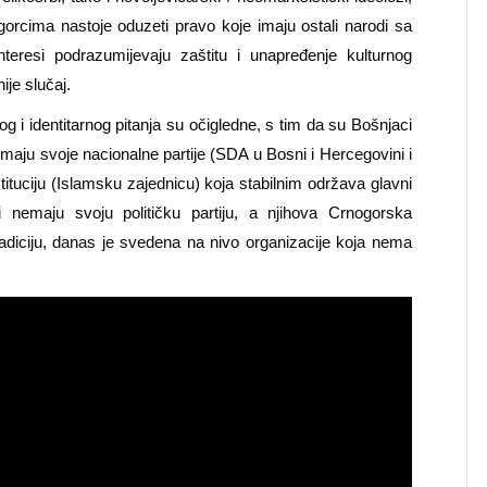
orcima nastoje oduzeti pravo koje imaju ostali narodi sa
nteresi podrazumijevaju zaštitu i unapređenje kulturnog
nije slučaj.
g i identitarnog pitanja su očigledne, s tim da su Bošnjaci
 imaju svoje nacionalne partije (SDA u Bosni i Hercegovini i
tituciju (Islamsku zajednicu) koja stabilnim održava glavni
i nemaju svoju političku partiju, a njihova Crnogorska
radiciju, danas je svedena na nivo organizacije koja nema