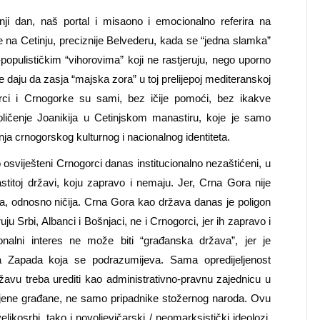
ji dan, naš portal i misaono i emocionalno referira na
e na Cetinju, preciznije Belvederu, kada se “jedna slamka”
-populističkim “vihorovima” koji ne rastjeruju, nego uporno
aju da zasja “majska zora” u toj prelijepoj mediteranskoj
orci i Crnogorke su sami, bez ičije pomoći, bez ikakve
oličenje Joanikija u Cetinjskom manastiru, koje je samo
ja crnogorskog kulturnog i nacionalnog identiteta.
osviješteni Crnogorci danas institucionalno nezaštićeni, u
titoj državi, koju zapravo i nemaju. Jer, Crna Gora nije
čija, odnosno ničija. Crna Gora kao država danas je poligon
u Srbi, Albanci i Bošnjaci, ne i Crnogorci, jer ih zapravo i
onalni interes ne može biti “građanska država”, jer je
na Zapada koja se podrazumijeva. Sama opredijeljenost
vu treba urediti kao administrativno-pravnu zajednicu u
njene građane, ne samo pripadnike stožernog naroda. Ovu
elikosrbi, tako i novoljevičarski / neomarksistički ideolozi,