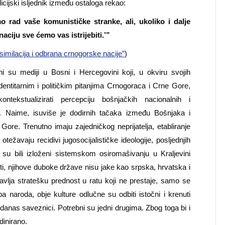
cijski isljednik između ostaloga rekao:
 rad vaše komunističke stranke, ali, ukoliko i dalje
aciju sve ćemo vas istrijebiti.’”
similacija i odbrana crnogorske nacije”
)
ni su mediji u Bosni i Hercegovini koji, u okviru svojih
entitarnim i političkim pitanjima Crnogoraca i Crne Gore,
tekstualizirati percepciju bošnjačkih nacionalnih i
. Naime, isuviše je dodirnih tačaka između Bošnjaka i
ore. Trenutno imaju zajedničkog neprijatelja, etabliranje
otežavaju recidivi jugosocijalističke ideologije, posljednjih
 su bili izloženi sistemskom osiromašivanju u Kraljevini
osti, njihove duboke države nisu jake kao srpska, hrvatska i
tavlja stratešku prednost u ratu koji ne prestaje, samo se
a naroda, obje kulture odlučne su odbiti istočni i krenuti
anas saveznici. Potrebni su jedni drugima. Zbog toga bi i
dinirano.