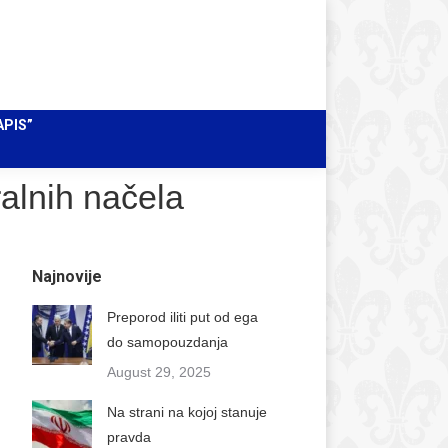
Facebook
Instagram
X
Pretraži
Search:
page
page
page
Mail
opens
opens
opens
page
in
in
in
opens
APIS”
new
new
new
in
window
window
window
new
window
ralnih načela
Najnovije
Preporod iliti put od ega
do samopouzdanja
August 29, 2025
Na strani na kojoj stanuje
pravda