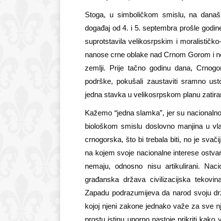
Stoga, u simboličkom smislu, na današn
događaj od 4. i 5. septembra prošle godin
suprotstavila velikosrpskim i moralističko
nanose crne oblake nad Crnom Gorom i ne d
zemlji. Prije tačno godinu dana, Crnog
podrške, pokušali zaustaviti sramno ust
jedna stavka u velikosrpskom planu zatiran
Kažemo “jedna slamka”, jer su nacionalno 
biološkom smislu doslovno manjina u vlas
crnogorska, što bi trebala biti, no je sva
na kojem svoje nacionalne interese ostvaruj
nemaju, odnosno nisu artikulirani. Naci
građanska država civilizacijska tekovi
Zapadu podrazumijeva da narod svoju drža
kojoj njeni zakone jednako važe za sve 
prostu istinu uporno nastoje prikriti kako v