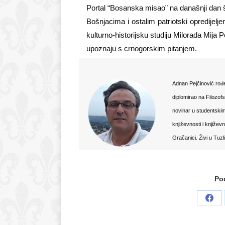
Portal “Bosanska misao” na današnji dan 
Bošnjacima i ostalim patriotski opredijel
kulturno-historijsku studiju Milorada Mija 
upoznaju s crnogorskim pitanjem.
Adnan Pejčinović rođe
diplomirao na Filozof
novinar u studentskim 
književnosti i književ
Gračanici. Živi u Tuzli
Pod
Sha
on