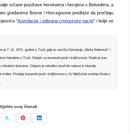
šalje srčane pozdrave heroinama i herojima s Belvedera, a
jenim građanima Bosne i Hercegovine predlaže da pročitaju
Popovića “
Asimilacija i odbrana crnogorske nacije
” i bolje se
n je 7. 12. 1971. godine u Tuzli, gdje je završio Gimnaziju „Meša Selimović“ i
skom fakultetu u Tuzli, Odsjek za bosanski jezik i književnost. Radio je kao
i lokalnim listovima. Objavio je nekoliko stručnih radova iz historije
ne kritike. Predaje bosanski jezik i književnost u JU Mješovita srednja škola u
.
ijelite ovaj članak
re
Share
Share
Share
on
on
on