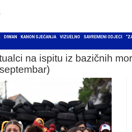
 UMA
DIWAN
KANON SJEĆANJA
VIZUELNO
SAVREMENI ODJECI
“ZAPIS”
A
DIWAN
KANON SJEĆANJA
VIZUELNO
SAVREMENI ODJECI
“Z
tualci na ispitu iz bazičnih mo
. septembar)