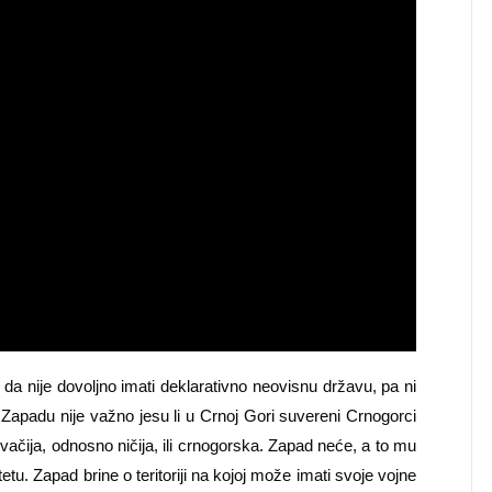
 da nije dovoljno imati deklarativno neovisnu državu, pa ni
Zapadu nije važno jesu li u Crnoj Gori suvereni Crnogorci
i svačija, odnosno ničija, ili crnogorska. Zapad neće, a to mu
tetu. Zapad brine o teritoriji na kojoj može imati svoje vojne