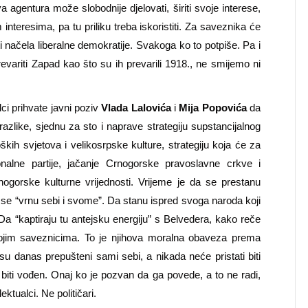
a agentura može slobodnije djelovati, širiti svoje interese,
 interesima, pa tu priliku treba iskoristiti. Za saveznika će
ti načela liberalne demokratije. Svakoga ko to potpiše. Pa i
revariti Zapad kao što su ih prevarili 1918., ne smijemo ni
ci prihvate javni poziv
Vlada Lalovića
i
Mija Popovića
da
 razlike, sjednu za sto i naprave strategiju supstancijalnog
kih svjetova i velikosrpske kulture, strategiju koja će za
onalne partije, jačanje Crnogorske pravoslavne crkve i
 crnogorske kulturne vrijednosti. Vrijeme je da se prestanu
 se “vrnu sebi i svome”. Da stanu ispred svoga naroda koji
a “kaptiraju tu antejsku energiju” s Belvedera, kako reče
vojim saveznicima. To je njihova moralna obaveza prema
su danas prepušteni sami sebi, a nikada neće pristati biti
 biti vođen. Onaj ko je pozvan da ga povede, a to ne radi,
ktualci. Ne političari.