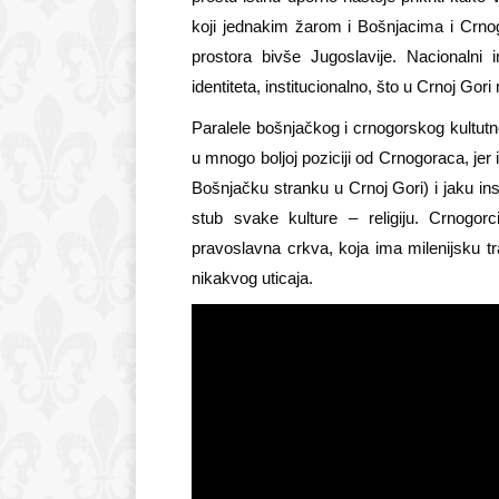
koji jednakim žarom i Bošnjacima i Crnog
prostora bivše Jugoslavije. Nacionalni i
identiteta, institucionalno, što u Crnoj Gori 
Paralele bošnjačkog i crnogorskog kultutno
u mnogo boljoj poziciji od Crnogoraca, jer
Bošnjačku stranku u Crnoj Gori) i jaku ins
stub svake kulture – religiju. Crnogorc
pravoslavna crkva, koja ima milenijsku t
nikakvog uticaja.