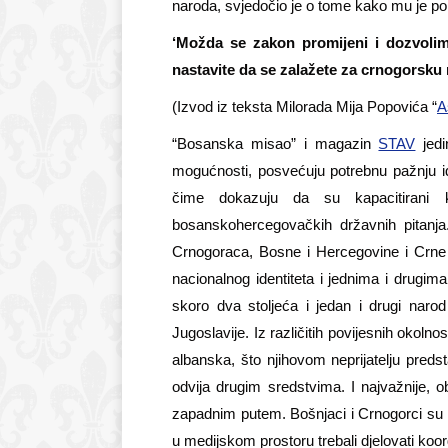
naroda, svjedočio je o tome kako mu je poli
‘Možda se zakon promijeni i dozvolimo
nastavite da se zalažete za crnogorsku n
(Izvod iz teksta Milorada Mija Popovića “
A
“Bosanska misao” i magazin
STAV
jedi
mogućnosti, posvećuju potrebnu pažnju id
čime dokazuju da su kapacitirani kon
bosanskohercegovačkih državnih pitanja
Crnogoraca, Bosne i Hercegovine i Crne G
nacionalnog identiteta i jednima i drugima 
skoro dva stoljeća i jedan i drugi narod
Jugoslavije. Iz različitih povijesnih okoln
albanska, što njihovom neprijatelju preds
odvija drugim sredstvima. I najvažnije, ob
zapadnim putem. Bošnjaci i Crnogorci su d
u medijskom prostoru trebali djelovati koor