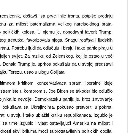
predsjednik, došavši sa prve linije fronta, potpiše predaju
nu za milost paternalizma velikog narcisoidnog brata.
 političkih kolosa. U njemu je, donedavni favorit Trump,
 tog trenutka, favorizovala njega. Snagu
realitya
i ljudskih
u. Potrebu ljudi da odlučuju i biraju i tako participiraju u
eljen svijet. Za razliku od Zelenskog, koji je ostao u već
a, Donald Trump je, uprkos pokušaju da u svojoj predstavi
majku Terezu, ušao u ulogu Golijata.
imnom kritikom konzervativaca spram liberalne ideje
 ekstremiste u kompromis, Joe Biden se
također bio
odlučio
oljnika iz nevolje. Demokratsku partiju je, kroz žrtvovanje
 pokušava sa Ukrajincima, pokušao pretvoriti u pokret.
rati
u svoju i
tako
ublažiti kritiku republikanaca. Izgubio je
i sa time izgubio i vlast ostavljajući Ameriku na milost i
drosti ekvilibrijuma moći suprotstavljenih političkih opcija.