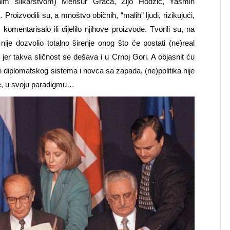
vnim slikarstvom
)
Mensur Graca, Zijo Hodžić, Yasmin
t…
P
roizvodili su, a mnoštvo običnih, “malih” ljudi, rizikujući,
a, komentarisa
lo
ili dijeli
lo
njihove proizvode. Tvorili su, na
nije dozvolio totalno širenje onog što će postati (ne)real
 jer takva sličnost se dešava i u Crnoj Gori. A objasni
t
ću
 i diplomatskog sistema i novca sa zapada, (ne)politika nije
de, u svoju paradigmu…