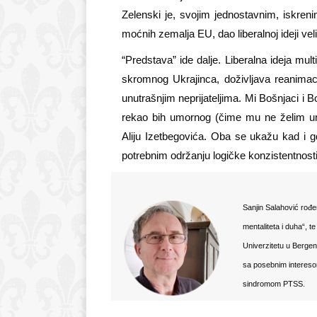
Zelenski je, svojim jednostavnim, iskren
moćnih zemalja EU, dao liberalnoj ideji velik
“
Predstava” ide dalje. Liberalna ideja mu
skromnog Ukrajinca, doživljava reanimaci
unutrašnjim neprijateljima. Mi Bošnjaci 
rekao bih umornog (čime mu ne želim um
Aliju Izetbegovića. Ob
a
se ukažu kad i gd
potrebnim održanju logičke konzistentnosti
Sanjin Salahović rođen
mentaliteta i duha“, t
Univerzitetu u Bergen
sa posebnim intereso
sindromom PTSS.