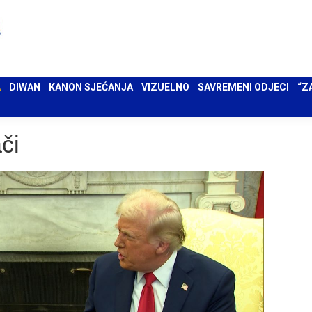
 UMA
DIWAN
KANON SJEĆANJA
VIZUELNO
SAVREMENI ODJECI
“ZAPIS”
A
DIWAN
KANON SJEĆANJA
VIZUELNO
SAVREMENI ODJECI
“Z
či