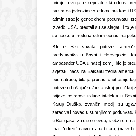
primjer ovoga je neprijateljski odnos pr
bazira na jednakim vrijednostima kao i US
administracije genocidnom poduhvatu Izrae
izvedbi USA, prestali su se slagati. I to j
se haos
u
u međunarodnim odnosima pokuša
Bilo je teško shvatati poteze i američk
predstavnika u Bosni i Hercegovini, 
ambasador USA u našoj zemlji bio je
preu
svjetski haos na Balkanu tretira američk
posmatrače, bilo je pronaći unutrašnju log
poteze u bošnjačkoj/bosanskoj političkoj zbi
prijeko potrebne usluge intelekta u Bosn
Karup Druško, zvanični mediji su uglavno
zarađivali novac u sumnjivom poduhvatu koj
u Bošnjaka, za sitne novce, s obzirom na k
mali “odred” naivnih analitičara,
(naivnih