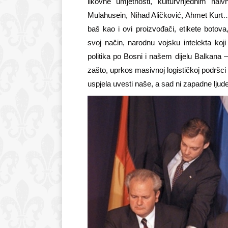
likovne umjetnosti, kulturvrijednim nai
Mulahusein, Nihad A
ličković
, Ahmet Kur
baš kao i ovi proizvođači, etikete botov
svoj način, narodnu vojsku intelekta koji 
politika po Bosni i našem dijelu Balkana –
zašto, uprkos masivnoj logističkoj podršci
uspjela uvesti naše, a sad ni zapadne lju