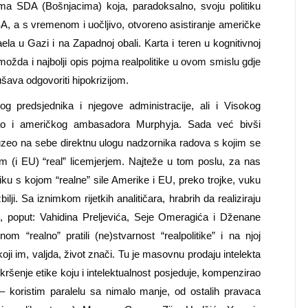
ema SDA (Bošnjacima) koja, paradoksalno, svoju politiku
A, a s vremenom i uočljivo, otvoreno asistiranje američke
la u Gazi i na Zapadnoj obali. Karta i teren u kognitivnoj
e možda i najbolji opis pojma realpolitike u ovom smislu gdje
va odgovoriti hipokrizijom.
og predsjednika i njegove administracije, ali i Visokog
kao i američkog ambasadora Murphy
j
a.
Sada već bivši
zeo na sebe direktnu ulogu nadzornika radova s kojim se
im (i EU) “real” licemjerjem. Najteže u tom poslu, za nas
iku s kojom “realne” sile Amerike i EU, preko trojke, vuku
lji. Sa iznimkom rijetkih analitičara, hrabrih da realiziraju
i, poput: Vahidina Preljevića, Seje Omeragića
i
Dženane
m “realno” pratili (ne)stvarnost “realpolitike” i na njoj
i im, valjda, život znači. Tu je masovnu prodaju intelekta
ršenje etike koju i intelektualnost posjeduje, kompenzirao
 –
koristim paralelu sa nimalo manje, od ostalih pravaca