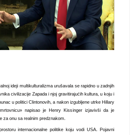
alnoj ideji multikulturalizma urušavala se rapidno u zadnjih
a civilizacije Zapada i njoj gravitirajućih kultura, u koju i
unac u politici Clintonovih, a nakon izgubljene utrke Hillary
mrtovnicu» napisao je Henry Kissinger izjavivši da je
jeme za onu sa realnim predznakom.
ostoru internacionalne politike koju vodi USA. Pojavni