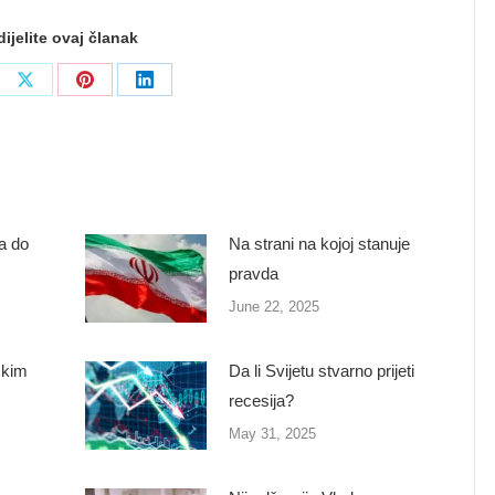
ijelite ovaj članak
re
Share
Share
Share
on
on
on
ebook
X
Pinterest
LinkedIn
ga do
Na strani na kojoj stanuje
pravda
June 22, 2025
čkim
Da li Svijetu stvarno prijeti
recesija?
May 31, 2025