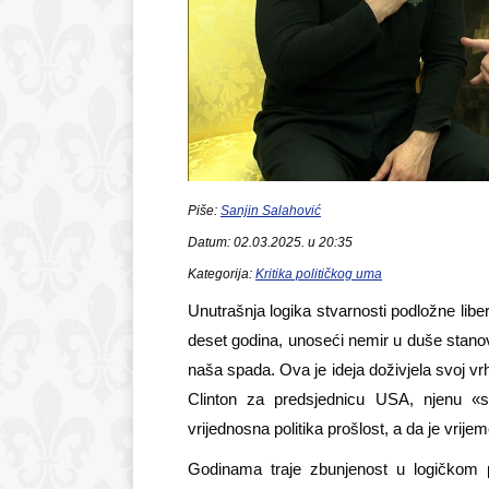
Piše:
Sanjin Salahović
Datum: 02.03.2025. u 20:35
Kategorija:
Kritika političkog uma
Unutrašnja logika stvarnosti podložne liber
deset godina, unoseći nemir u duše stanovnik
naša spada. Ova je ideja doživjela svoj vrh
Clinton za predsjednicu USA, njenu «s
vrijednosna politika prošlost, a da je vri
Godinama traje zbunjenost u logičkom pr