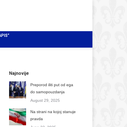
Facebook
Instagram
X
Pretraži
Search:
page
page
page
Mail
opens
opens
opens
page
in
in
in
opens
APIS”
new
new
new
in
window
window
window
new
window
Najnovije
Preporod iliti put od ega
do samopouzdanja
August 29, 2025
Na strani na kojoj stanuje
pravda