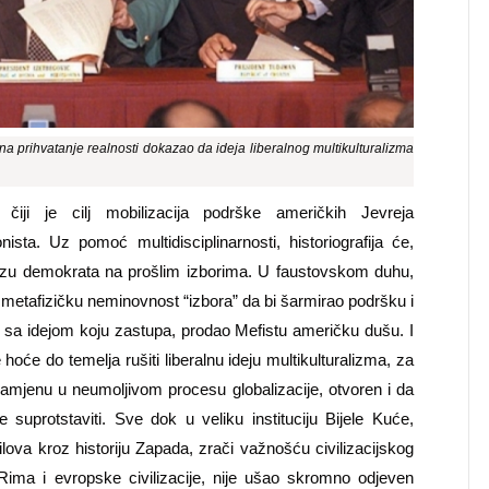
a prihvatanje realnosti dokazao da ideja liberalnog multikulturalizma
,
čiji je cilj
mobilizacij
a
podrške američkih Jevreja
nista. Uz pomoć multidisciplinarnosti, historiografija će,
orazu demokrata na prošlim izborima. U faustovskom duhu,
i metafizičku neminovnost “izbora” da bi šarmirao podršku i
vo sa idejom koju zastupa, prodao Mefistu američku dušu. I
 hoće do temelja rušiti liberalnu ideju multikulturalizma, za
 zamjenu u neumoljivom procesu globalizacije, otvoren i da
uprotstaviti. Sve dok u veliku instituciju Bijele Kuće,
lova kroz historiju Zapada, zrači važnošću civilizacijskog
 Rima i e
v
ropske civilizacije, nije ušao skromno odjeven