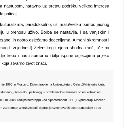
im nastupom, naravno uz sretnu podršku velikog interesa
i poticaj.
ltikulturalizma, paradoksalno, uz malu/veliku pomoć jednog
ju u prenosu uživo. Borba se nastavlja. I sa vanjskim i
i Bosanci ih dobro osjećamo decenijama. A meni skromnost
i
anjiti vrijednost) Zelenskog
i njena shodna moć, liče na
je treba i našu sumornu zbilju ispune osjećajima prijeko
 koja stvarno život znači.
 je 1965. u Mostaru. Diplomirao je na Univerzitetu u Oslu „BA historiju ideja,
e studirao „Generalnu psihologiju i problematiku ovisnosti od narkotika“ na
u. Od 2008. radi psihoterapiju kao hipnoterapeut u EF „Hypnoterapi Mobilis“
m za tretman anksioznosti i depresije uzrokovanih postraumatskim stres