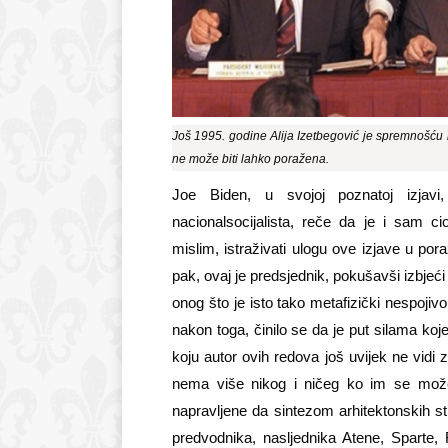
Još 1995. godine Alija Izetbegović je spremnošću n
ne može biti lahko poražena.
Joe Biden, u svojoj poznatoj
izjavi
nacionalsocijalista, reče da je i sam cio
mislim, istraživati ulogu ove izjave u p
pak, ovaj je predsjednik, pokušavši izbjeć
onog što je isto tako metafizički nespoji
nakon toga, činilo se da je put silama koje
koju autor ovih redova još uvijek ne vidi
nema više nikog i ničeg ko im se može s
napravljene da sintezom arhitektonskih sti
predvodnika, nasljednika Atene, Sparte,