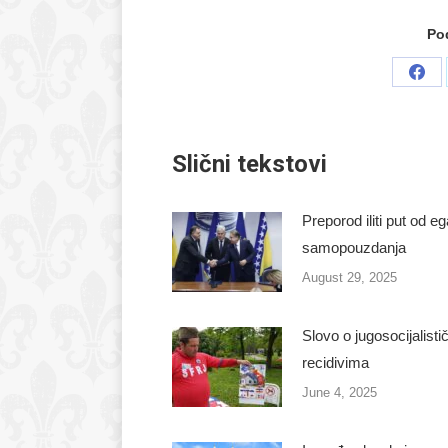
Pod
Sha
on
Fac
Slični tekstovi
Preporod iliti put od e
samopouzdanja
August 29, 2025
Slovo o jugosocijalisti
recidivima
June 4, 2025