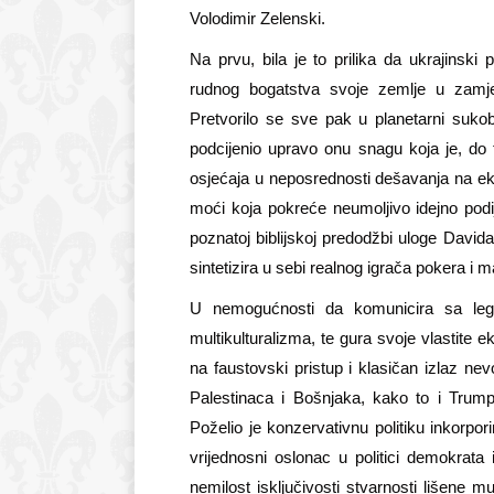
Volodimir Zelenski.
Na prvu, bila je to prilika da ukrajinski 
rudnog bogatstva svoje zemlje u zamje
Pretvorilo se sve pak u planetarni sukob
po
d
cijenio upravo onu snagu koja je, do
osjećaja u neposrednosti dešavanja na ekran
moći koja pokreće neumoljivo idejno podij
poznatoj biblijskoj predodžbi uloge David
sintetizira u sebi realnog igrača pokera i 
U nemogućnosti da komunicira sa legit
multikulturalizma, te gura svoje vlastite
na faustovski pristup i klasičan izlaz nev
Palestinaca i Bošnjaka, kako to i Trump
Poželio je konzervativnu politiku
inkorpori
vrijednosni oslonac u politici demokrata 
nemilost isključivosti stvarnosti lišene mu