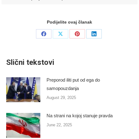
Podijelite ovaj članak
Share
Share
Share
Share
on
on
on
on
Facebook
X
Pinterest
LinkedIn
Slični tekstovi
Preporod iliti put od ega do
samopouzdanja
August 29, 2025
Na strani na kojoj stanuje pravda
June 22, 2025