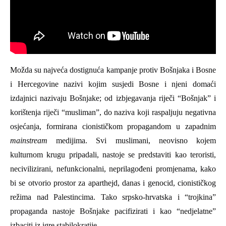
Možda su najveća
dostignuća kampanje protiv Bošnjaka i Bosne
i Hercegovine nazivi kojim susjedi Bosne i njeni domaći
izdajnici nazivaju Bošnjake; od izbjegavanja riječi “Bošnjak” i
korištenja riječi “musliman”, do naziva koji
raspaljuju negativna
osjećanja, formirana cionističkom propagandom u zapadnim
mainstream
medijima. Svi muslimani, neovisno kojem
kulturnom krugu pripadali, nastoje se predstaviti kao teroristi,
necivilizirani, nefunkcionalni, neprilagođeni promjenama, kako
bi se otvorio prostor za aparthejd, danas i genocid, cionističkog
režima nad Palestincima. Tako srpsko-hrvatska i “trojkina”
propaganda nastoje Bošnjake
pacifizira
ti
i kao “nedjelatne”
izbac
iti
iz igre stabilokratije.