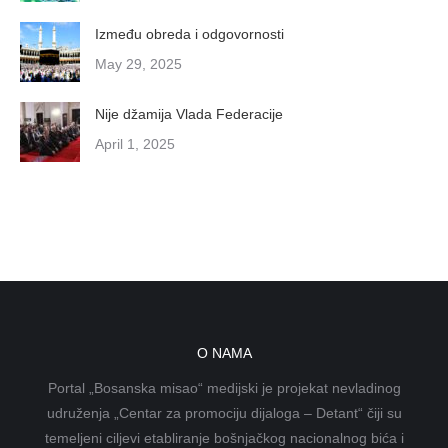
Između obreda i odgovornosti
May 29, 2025
Nije džamija Vlada Federacije
April 1, 2025
O NAMA
Portal „Bosanska misao“ medijski je projekat nevladinog
udruženja „Centar za promociju dijaloga – Detant“ čiji su
temeljeni ciljevi etabliranje bošnjačkog nacionalnog bića i