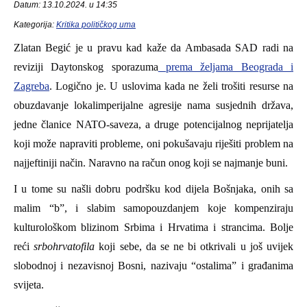
Datum: 13.10.2024. u 14:35
Kategorija:
Kritika političkog uma
Zlatan
Begić je u pravu kad kaže da Ambasada
SAD
radi na
reviziji Dayton
skog sporazuma
prema željama Beograda i
Zagreba
. Logično je. U uslovima kada ne želi trošiti resurse na
obuzdavanje lokalimperijalne agresije na
ma
susjednih država,
jedne članice NATO-
saveza
, a druge potencijalnog neprijatelja
koji može napraviti probleme, oni pokušavaju riješiti
problem
na
najjeftiniji način. Naravno na račun onog koji se najmanje buni.
I u tome su našli dobru podršku
k
od dijela
B
ošnjaka,
onih
sa
malim “b”, i slabim samopouzdanjem koje kompenziraju
kulturološkom blizinom
Srbima i Hrvatima
i strancima.
Bolje
reći
sr
bo
hrvatofila
koji sebe, da se ne bi otkrivali u još uvijek
slobodnoj
i
nezavisnoj Bosni, nazivaju “ostalima” i građanima
svijeta.