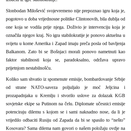
Slonbodan
Milošević
svojevremeno
nije prepoznao igru koja je,
pogotovo u doba vrijednosne politike Clintonovih, bila dublja od
one koja se vodila prije njega. Doživ
i
o je intervenciju koja je
označila njegov kraj. No igra stabilokratije je ponovo aktuelna u
svijetu u kome Amerika i Zapad imaju preča posla od bavljenja
Balkanom. Zato
bi se
Bošnjaci
morali
ponovo nametnuti kao
faktor stabilnosti koja se, paradoksalno, održava upravo
prijetnjom nestabilnošću
.
Koliko sam shvatio iz
spomenute
emisije, bombardovanje Srbije
od strane NATO-
saveza
poljuljalo je moć Jeljcina i
prozapadnjaka u Kremlju i stvorilo uslove za dolazak KGB
sovjetske ekipe sa Putinom na čelu. Diplomate učesnici emisije
potenciraju dilemu s kojom se i sami naknadno nose, da li je
vrijedilo odbaciti Rusiju od Zapada da bi se spasilo to “nešto”
Kosovara? Sama dilema nam govori o našem položaju ovdje na