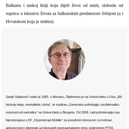
Balkanu i tankoj liniji koja dijeli život od smrti, slobodu od
ropstva u iskustvu života sa balkanskim predatorom Srbijom (a i
Hrvatskom koja je imitira).
Sanjin Salahović rođen je 1965. u Mostaru. Diplomirao je na Univerzitetu u Oslu „BA
historiju ideja, mentaliteta i duha“, te studirao „Generalnu psihologiju i problematiku
ovisnosti od narkotika“ na Univerzitetu u Bergenu. Od 2008. radi psihoterapiju kao
hipnoterapeut u EF „Hypnoterapi Mobilis“ sa posebnim interesom za tretman
anksioznosti i depresije uzrokovanih postraumatskim stres sindromom PTSS.