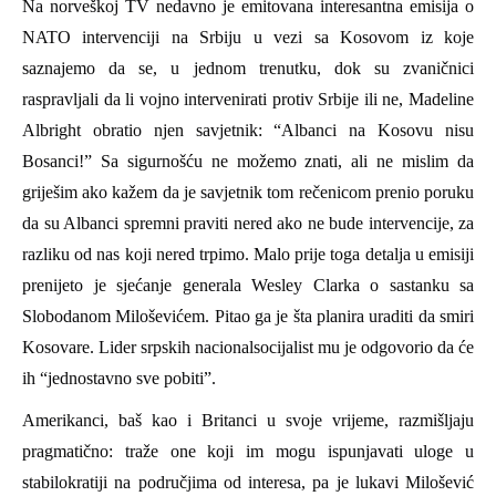
Na norveškoj TV
nedavno
je
emitovana
interesantna emisija o
NATO intervenciji na Srbiju u vezi sa Kosovom
iz koje
saznajemo da se, u
jednom trenutku, dok s
u zvaničnici
raspravlja
li
da li
vojno
intervenirati
protiv Srbije ili ne, Madeline
Albright obratio njen savjetnik: “
Albanci na Kosovu nisu
Bosanci!”
Sa sigurnošću ne možemo znati, ali ne mislim da
griješim ako kažem da je savjetnik tom rečenicom prenio poruku
da su Albanci spremni praviti nered ako ne bude intervencije, za
razliku od nas koji nered trpimo.
Malo prije toga
detalja u emisiji
prenijeto je sjećanje
general
a Wesley
Clark
a o
sastanku sa
Slobodanom
Miloševićem.
Pitao ga je
šta
planira
uraditi da smiri
Kosovare.
Lider srpskih nacionalsocijalist mu je odgovorio da će
ih “
jednostavno sve pobiti”.
Amerikanci
, baš kao i Britanci u svoje vrijeme,
razmišljaju
pragmatično:
traž
e
one koji im mogu ispunjavati uloge u
stabilokratiji na područjima od interesa, pa
je
lukavi Milošević