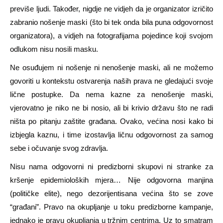
previše ljudi. Također, nigdje ne vidjeh da je organizator izričito
zabranio nošenje maski (što bi tek onda bila puna odgovornost
organizatora), a vidjeh na fotografijama pojedince koji svojom
odlukom nisu nosili masku.
Ne osuđujem ni nošenje ni nenošenje maski, ali ne možemo
govoriti u kontekstu ostvarenja naših prava ne gledajući svoje
lične postupke. Da nema kazne za nenošenje maski,
vjerovatno je niko ne bi nosio, ali bi krivio državu što ne radi
ništa po pitanju zaštite građana. Ovako, većina nosi kako bi
izbjegla kaznu, i time izostavlja ličnu odgovornost za samog
sebe i očuvanje svog zdravlja.
Nisu nama odgovorni ni predizborni skupovi ni stranke za
kršenje epidemioloških mjera… Nije odgovorna manjina
(političke elite), nego dezorijentisana većina što se zove
“građani”. Pravo na okupljanje u toku predizborne kampanje,
jednako je pravu okupljanja u tržnim centrima. Uz to smatram