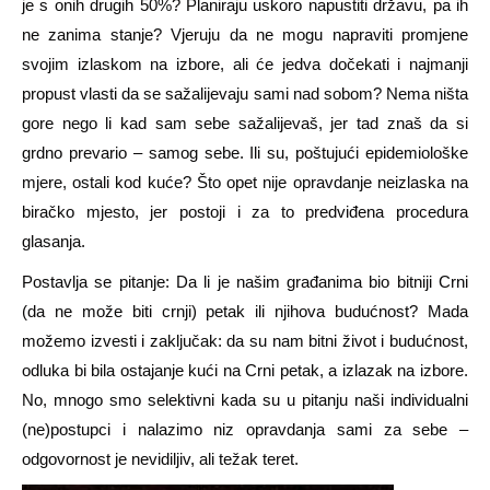
je s onih drugih 50%? Planiraju uskoro napustiti državu, pa ih
ne zanima stanje? Vjeruju da ne mogu napraviti promjene
svojim izlaskom na izbore, ali će jedva dočekati i najmanji
propust vlasti da se sažalijevaju sami nad sobom? Nema ništa
gore nego li kad sam sebe sažalijevaš, jer tad znaš da si
grdno prevario – samog sebe. Ili su, poštujući epidemiološke
mjere, ostali kod kuće? Što opet nije opravdanje neizlaska na
biračko mjesto, jer postoji i za to predviđena procedura
glasanja.
Postavlja se pitanje: Da li je našim građanima bio bitniji Crni
(da ne može biti crnji) petak ili njihova budućnost? Mada
možemo izvesti i zaključak: da su nam bitni život i budućnost,
odluka bi bila ostajanje kući na Crni petak, a izlazak na izbore.
No, mnogo smo selektivni kada su u pitanju naši individualni
(ne)postupci i nalazimo niz opravdanja sami za sebe –
odgovornost je nevidiljiv, ali težak teret.