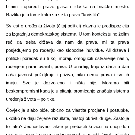
bitnim i uporediti pravo glasa i izlaska na biračko mjesto.
Razlika je u tome kako su se ta prava “koristila”.
Svijest o uređenju života (čitaj politici) glavna je predispozicija
za izgradnju demokratskog sistema. U tom kontekstu ne želim
reći da treba država da nam da prava, mi ta prava
posjedujemo po rođenju kao slobodne individue. Ali država i
politički poredak su ti koji moraju omogućiti ostvarenje naših,
rođenjem garantovanih, prava. U anarhiji, koju iz dana u dan
naša javnost priželjkuje i priziva, niko nema prava i svi ih
imaju. Sve je dozvoljeno i ništa nije. Moramo biti
beskompromisni kada je u pitanju promicanje značaja sistema
uređenja života – politike.
Čovjek je slabo biće, obično za vlastite procjene i postupke,
ukoliko ne daju željene rezultate, nastoji okriviti druge. Zašto je
to tako? Jednostavno, lakše je prebaciti krivicu na onog do i
oko nas, nego li preuzeti odgovornost za vlastiti život, zdravlje