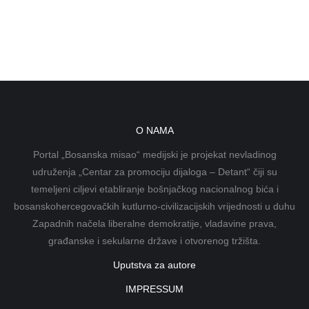
O NAMA
Portal „Bosanska misao“ medijski je projekat nevladinog
udruženja „Centar za promociju dijaloga – Detant“ čiji su
temeljeni ciljevi etabliranje bošnjačkog nacionalnog bića i
bosanskohercegovačkih kutlurno-civilizacijskih vrijednosti u duhu
Zapadnih načela liberalne demokratije, vladavine prava,
građanske i sekularne države i otvorenog tržišta.
Uputstva za autore
IMPRESSUM