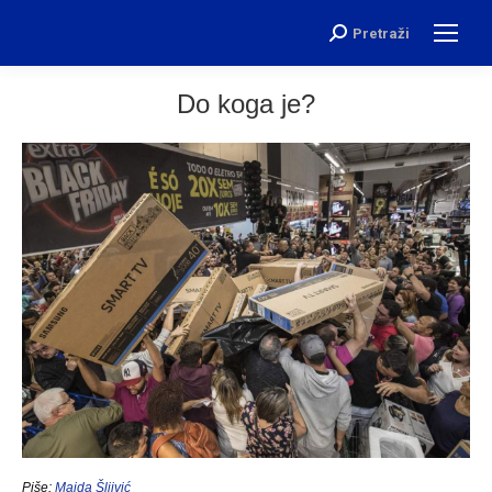
Pretraži
Search:
Do koga je?
Piše:
Maida Šljivić