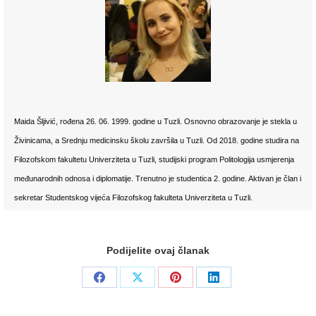
Maida Šljivić, rođena 26. 06. 1999. godine u Tuzli. Osnovno obrazovanje je stekla u
Živinicama, a Srednju medicinsku školu završila u Tuzli. Od 2018. godine studira na
Filozofskom fakultetu Univerziteta u Tuzli, studijski program Politologija usmjerenja
međunarodnih odnosa i diplomatije. Trenutno je studentica 2. godine. Aktivan je član i
sekretar Studentskog vijeća Filozofskog fakulteta Univerziteta u Tuzli.
Podijelite ovaj članak
Share
Share
Share
Share
on
on
on
on