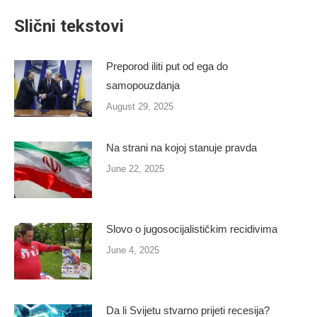
Facebook
X
Pinterest
LinkedIn
Slični tekstovi
Preporod iliti put od ega do
samopouzdanja
August 29, 2025
Na strani na kojoj stanuje pravda
June 22, 2025
Slovo o jugosocijalističkim recidivima
June 4, 2025
Da li Svijetu stvarno prijeti recesija?