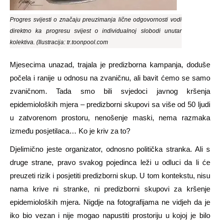
Progres svijesti o značaju preuzimanja lične odgovornosti vodi
direktno ka progresu svijest o individualnoj slobodi unutar
kolektiva. (Ilustracija: tr.toonpool.com
Mjesecima unazad, trajala je predizborna kampanja, doduše
počela i ranije u odnosu na zvaničnu, ali bavit ćemo se samo
zvaničnom. Tada smo bili svjedoci javnog kršenja
epidemioloških mjera – predizborni skupovi sa više od 50 ljudi
u zatvorenom prostoru, nenošenje maski, nema razmaka
između posjetilaca… Ko je kriv za to?
Djelimično jeste organizator, odnosno politička stranka. Ali s
druge strane, pravo svakog pojedinca leži u odluci da li će
preuzeti rizik i posjetiti predizborni skup. U tom kontekstu, nisu
nama krive ni stranke, ni predizborni skupovi za kršenje
epidemioloških mjera. Nigdje na fotografijama ne vidjeh da je
iko bio vezan i nije mogao napustiti prostoriju u kojoj je bilo