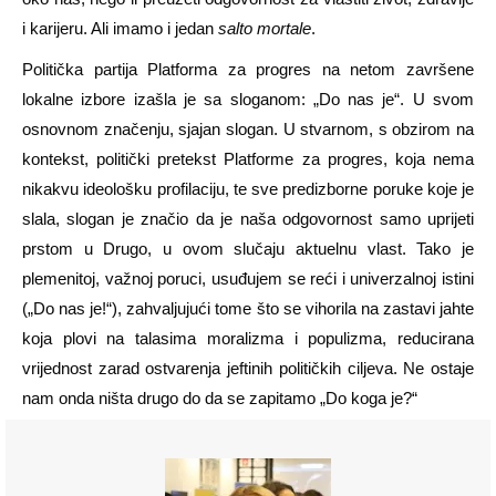
i karijeru. Ali imamo i jedan
salto mortale
.
Politička partija Platforma za progres na netom završene
lokalne izbore izašla je sa sloganom: „Do nas je“. U svom
osnovnom značenju, sjajan slogan. U stvarnom, s obzirom na
kontekst, politički pretekst Platforme za progres, koja nema
nikakvu ideološku profilaciju, te sve predizborne poruke koje je
slala, slogan je značio da je naša odgovornost samo uprijeti
prstom u Drugo, u ovom slučaju aktuelnu vlast. Tako je
plemenitoj, važnoj poruci, usuđujem se reći i univerzalnoj istini
(„Do nas je!“), zahvaljujući tome što se vihorila na zastavi jahte
koja plovi na talasima moralizma i populizma, reducirana
vrijednost zarad ostvarenja jeftinih političkih ciljeva. Ne ostaje
nam onda ništa drugo do da se zapitamo „Do koga je?“