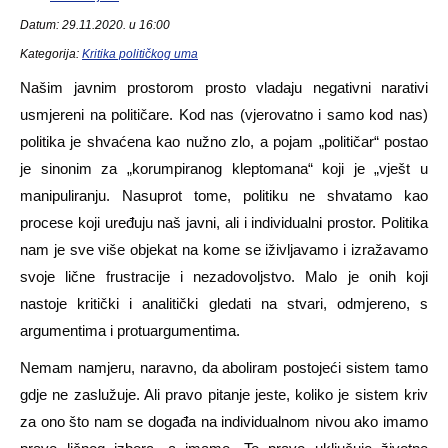
Datum: 29.11.2020. u 16:00
Kategorija:
Kritika političkog uma
Našim javnim prostorom prosto vladaju negativni narativi
usmjereni na političare. Kod nas (vjerovatno i samo kod nas)
politika je shvaćena kao nužno zlo, a pojam „političar“ postao
je sinonim za „korumpiranog kleptomana“ koji je „vješt u
manipuliranju. Nasuprot tome, politiku ne shvatamo kao
procese koji uređuju naš javni, ali i individualni prostor. Politika
nam je sve više objekat na kome se iživljavamo i izražavamo
svoje lične frustracije i nezadovoljstvo. Malo je onih koji
nastoje kritički i analitički gledati na stvari, odmjereno, s
argumentima i protuargumentima.
Nemam namjeru, naravno, da aboliram postojeći sistem tamo
gdje ne zaslužuje. Ali pravo pitanje jeste, koliko je sistem kriv
za ono što nam se događa na individualnom nivou ako imamo