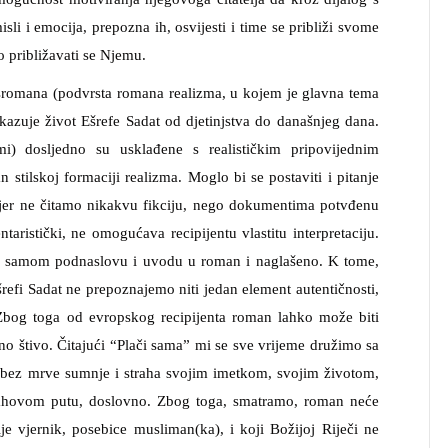
sli i emocija, prepozna ih, osvijesti i time se približi svome
o približavati se Njemu.
romana (podvrsta romana realizma, u kojem je glavna tema
ikazuje život Ešrefe Sadat od djetinjstva do današnjeg dana.
i) dosljedno su usklađene s realističkim pripovijednim
stilskoj formaciji realizma. Moglo bi se postaviti i pitanje
, jer ne čitamo nikakvu fikciju, nego dokumentima potvđenu
aristički, ne omogućava recipijentu vlastitu interpretaciju.
e u samom podnaslovu i uvodu u roman i naglašeno. K tome,
Ešrefi Sadat ne prepoznajemo niti jedan element autentičnosti,
bog toga od evropskog recipijenta roman lahko može biti
o štivo. Čitajući “Plači sama” mi se sve vrijeme družimo sa
ez mrve sumnje i straha svojim imetkom, svojim životom,
ahovom putu, doslovno. Zbog toga, smatramo, roman neće
ije vjernik, posebice musliman(ka), i koji Božijoj Riječi ne