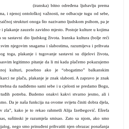
(iranska) bitno određena ljubavlju prema
ima, i njenoj ontološkoj važnosti, ne odbacuje tugu od sebe,
ozaičnoj strukturi onoga što nazivamo ljudskom psihom, pa je
 i plakanje zauzelo zavidno mjesto. Postoje kulture u kojima
 su sastavni dio ljudskog života. Iranska kultura (bolje reći
a svim njegovim snagama i slabostima, razumijeva i prihvata
g toga, plakanje i tugovanje sastavni su dijelovi života,
je sasvim legitimno pitanje da li mi kada plačemo pokazujemo
iranoj kulturi, posebno ako je “obogatimo” balkanskim
arci ne plaču, plakanje je znak slabosti. A zapravo je znak
trebna da nadiđemo sami sebe i u cjelosti se predamo Bogu,
i tuđih potreba. Budemo onakvi kakvi stvarno jesmo, ali i
mo. Da je naša funkcija na ovome svijetu činiti dobra djela,
v zla”, kako je to rekao rahmetli Alija Izetbegović. Ešrefa
nas, suštinski je razumjela smisao. Zato sa njom, ako smo
alog, nego smo prinuđeni prihvatiti njen obrazac ponašanja