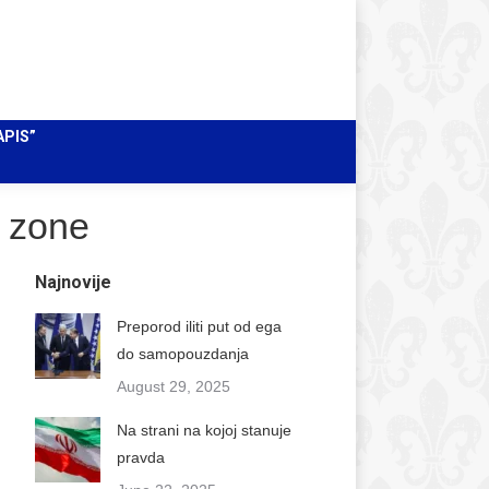
Facebook
Instagram
X
Pretraži
Search:
page
page
page
Mail
opens
opens
opens
page
in
in
in
opens
APIS”
new
new
new
in
window
window
window
new
window
e zone
Najnovije
Preporod iliti put od ega
do samopouzdanja
August 29, 2025
Na strani na kojoj stanuje
pravda