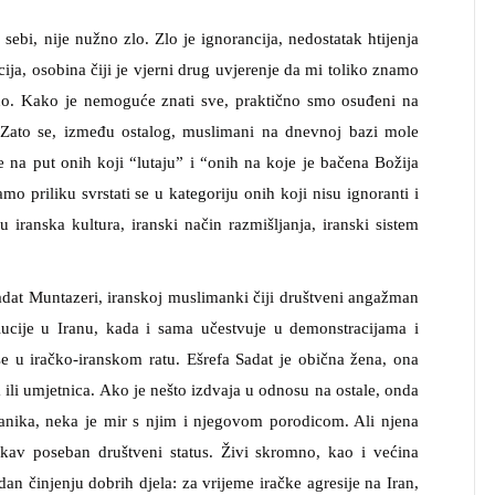
sebi, nije nužno zlo. Zlo je ignorancija, nedostatak htijenja
cija, osobina čiji je vjerni drug uvjerenje da mi toliko znamo
o. Kako je nemoguće znati sve, praktično smo osuđeni na
Zato se, između ostalog, muslimani na dnevnoj bazi mole
e na put onih koji “lutaju” i “onih na koje je bačena Božija
 priliku svrstati se u kategoriju onih koji nisu ignoranti i
u iranska kultura, iranski način razmišljanja, iranski sistem
adat Muntazeri, iranskoj muslimanki čiji društveni angažman
ucije u Iranu, kada i sama učestvuje u demonstracijama i
e u iračko-iranskom ratu. Ešrefa Sadat je obična žena, ona
a ili umjetnica. Ako je nešto izdvaja u odnosu na ostale, onda
lanika, neka je mir s njim i njegovom porodicom. Ali njena
kav poseban društveni status. Živi skromno, kao i većina
dan činjenju dobrih djela: za vrijeme iračke agresije na Iran,