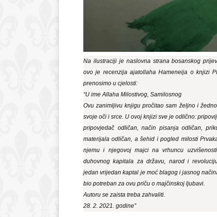
Na ilustraciji je naslovna strana bosanskog prij
ovo je recenzija ajatollaha Hameneija o knjizi P
prenosimo u cjelosti:
“U ime Allaha Milostivog, Samilosnog
Ovu zanimljivu knjigu pročitao sam željno i žedn
svoje oči i srce. U ovoj knjizi sve je odlično: pripov
pripovjedač odličan, način pisanja odličan, priku
materijala odličan, a šehid i pogled milosti Prva
njemu i njegovoj majci na vrhuncu uzvišenost
duhovnog kapitala za državu, narod i revolucij
jedan vrijedan kaptal je moć blagog i jasnog načina
bio potreban za ovu priču o majčinskoj ljubavi.
Autoru se zaista treba zahvaliti.
28. 2. 2021. godine”