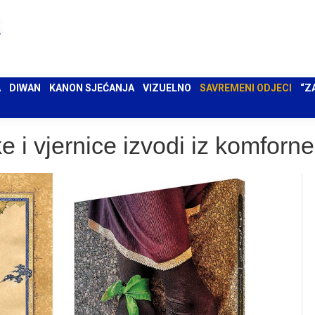
 UMA
DIWAN
KANON SJEĆANJA
VIZUELNO
SAVREMENI ODJECI
“ZAPIS”
A
DIWAN
KANON SJEĆANJA
VIZUELNO
SAVREMENI ODJECI
“Z
e i vjernice izvodi iz komforn