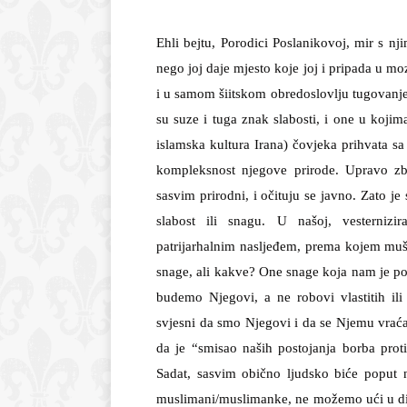
Ehli bejtu, Porodici Poslanikovoj, mir s nj
nego joj daje mjesto koje joj i pripada u m
i u samom šiitskom obredoslovlju tugovanje
su suze i tuga znak slabosti, i one u kojima
islamska kultura Irana) čovjeka prihvata s
kompleksnost njegove prirode. Upravo zbo
sasvim prirodni, i očituju se javno. Zato 
slabost ili snagu. U našoj, vesterniz
patrijarhalnim nasljeđem, prema kojem mušk
snage, ali kakve? One snage koja nam je po
budemo Njegovi, a ne robovi vlastitih il
svjesni da smo Njegovi i da se Njemu vraća
da je “smisao naših postojanja borba proti
Sadat, sasvim obično ljudsko biće poput 
muslimani/muslimanke, ne možemo ući u dij