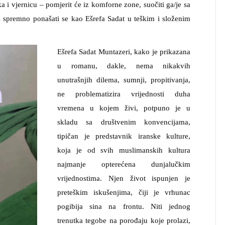
ka i vjernicu – pomjerit će iz komforne zone, suočiti ga/je sa
 spremno ponašati se kao Ešrefa Sadat u teškim i složenim
Ešrefa Sadat Muntazeri, kako je prikazana
u romanu, dakle, nema nikakvih
unutrašnjih dilema, sumnji, propitivanja,
ne problematizira vrijednosti duha
vremena u kojem živi, potpuno je u
skladu sa društvenim konvencijama,
tipičan je predstavnik iranske kulture,
koja je od svih muslimanskih kultura
najmanje opterećena dunjalučkim
vrijednostima. Njen život ispunjen je
preteškim iskušenjima, čiji je vrhunac
pogibija sina na frontu. Niti jednog
trenutka tegobe na porođaju koje prolazi,