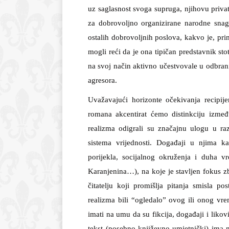
uz saglasnost svoga supruga, njihovu priva
za dobrovoljno organizirane narodne snag
ostalih dobrovoljnih poslova, kakvo je, pri
mogli reći da je ona tipičan predstavnik sto
na svoj način aktivno učestvovale u odbran
agresora.
Uvažavajući horizonte očekivanja recipij
romana akcentirat ćemo distinkciju izme
realizma odigrali su značajnu ulogu u raz
sistema vrijednosti. Događaji u njima kau
porijekla, socijalnog okruženja i duha v
Karanjenina…), na koje je stavljen fokus zbo
čitatelju koji promišlja pitanja smisla po
realizma bili “ogledalo” ovog ili onog vr
imati na umu da su fikcija, događaji i liko
tekst (posebno književno-umjetnički) ima m