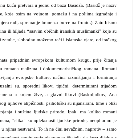
tnu kuću pretvara u jednu od baza Basidža. (Basidž je naziv
e, koje osim na vojnom, pomažu i na poljima izgradnje i
mjera radi, spremanje hrane za borce na frontu.). Zato bismo
tina ili hiljada “sasvim običnih iranskih muslimanki” koje su
i zemlje, slobodno možemo reći i islamske vjere, od iračkog
enata pripadnim evropskom kulturnom krugu, prije čitanja
đu romana realizma i dokumentarističkog romana. Romani
vijanju evropske kulture, načina razmišljanja i formiranja
zalni su, sporedni likovi tipični, determinirani trijadom
remena u kojem žive, a glavni likovi (Raskoljnikov, Ana
g njihove atipičnosti, psihološki su nijansirani, time i bliži
stojanja i suštine ljudske prirode. Ipak, ma koliko romani
emena, “slika” kompleksnosti ljudske prirode, neophodno je
vi u njima nestvarni. To ih ne čini nevažnim, naprotiv – samo
ogućnost motiviranja njegovoga čitatelja da kroz dijalog s