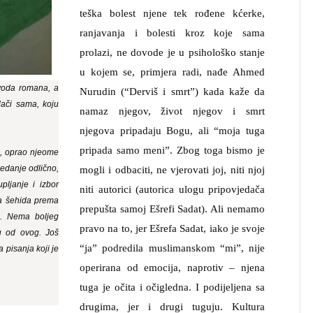
teška bolest njene tek rođene kćerke,
ranjavanja i bolesti kroz koje sama
prolazi, ne dovode je u psihološko stanje
u kojem se, primjera radi, nađe Ahmed
evoda romana, a
Nurudin (“Derviš i smrt”) kada kaže da
lači sama, koju
namaz njegov, život njegov i smrt
njegova pripadaju Bogu, ali “moja tuga
pripada samo meni”. Zbog toga bismo je
o, oprao njeome
ijedanje odlično,
mogli i odbaciti, ne vjerovati joj, niti njoj
pljanje i izbor
niti autorici (autorica ulogu pripovjedača
ka šehida prema
prepušta samoj Ešrefi Sadat). Ali nemamo
i. Nema boljeg
pravo na to, jer Ešrefa Sadat, iako je svoje
u od ovog. Još
“ja” podredila muslimanskom “mi”, nije
 pisanja koji je
operirana od emocija, naprotiv – njena
tuga je očita i očigledna. I podijeljena sa
drugima, jer i drugi tuguju. Kultura