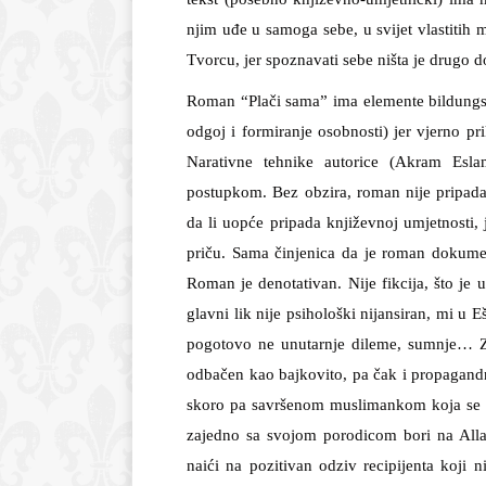
njim uđe u samoga sebe, u svijet vlastitih mi
Tvorcu, jer spoznavati sebe ništa je drugo d
Roman “Plači sama” ima elemente bildungs
odgoj i formiranje osobnosti) jer vjerno pr
Narativne tehnike autorice (Akram Eslam
postupkom. Bez obzira, roman nije pripadan 
da li uopće pripada književnoj umjetnosti
priču. Sama činjenica da je roman dokument
Roman je denotativan. Nije fikcija, što j
glavni lik nije psihološki nijansiran, mi u 
pogotovo ne unutarnje dileme, sumnje… Z
odbačen kao bajkovito, pa čak i propagandn
skoro pa savršenom muslimankom koja se b
zajedno sa svojom porodicom bori na All
naići na pozitivan odziv recipijenta koji n