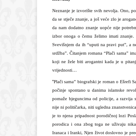
Neznanje je izvorište svih nevolja. Ono, po 
da se stječe znanje, a još veće zlo je arogan
da nam dodatno znanje uopće nije potrebn
izbor onoga o čemu želimo imati znanje. 
Svevišnjem da ih “uputi na pravi put”, a n
srdžba”. Čitanjem romana “Plači sama” imamo
koji ne žele biti arogantni kada je u pitanj
vrijednosti…
“
Plači sama” biografski je roman o Ešrefi S
počinje spontano u danima islamske revol
pomaže bjeguncima od policije, a razvija s
nije ni političarka, niti ugledna znanstvenic
je to njena pripadnost porodičnoj lozi Pos
porodica i ona zbog toga ne uživaju nika
Iranaca i Iranki, Njen život doslovno je pre