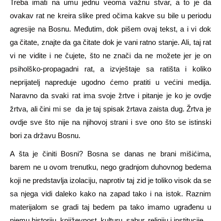
Treba imati na umu jednu veoma važnu stvar, a to je da
ovakav rat ne kreira slike pred očima kakve su bile u periodu
agresije na Bosnu. Međutim, dok pišem ovaj tekst, a i vi dok
ga čitate, znajte da ga čitate dok je vani ratno stanje. Ali, taj rat
vi ne vidite i ne čujete, što ne znači da ne možete jer je on
psiholško-propagadni rat, a izvještaje sa ratišta i koliko
neprijatelj napreduje ugodno ćemo pratiti u većini medija.
Naravno da svaki rat ima svoje žrtve i pitanje je ko je ovdje
žrtva, ali čini mi se da je taj spisak žrtava zaista dug. Žrtva je
ovdje sve što nije na njihovoj strani i sve ono što se istinski
bori za državu Bosnu.
A šta je činiti Bosni? Bosna se danas ne brani mišićima,
barem ne u ovom trenutku, nego gradnjom duhovnog bedema
koji ne predstavlja izolaciju, naprotiv taj zid je toliko visok da se
sa njega vidi daleko kako na zapad tako i na istok. Raznim
materijalom se gradi taj bedem pa tako imamo ugrađenu u
njemu historiju, književnost, kulturu, sabur, religiju i institucije.