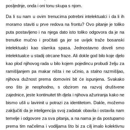
posljednje, onda i oni tonu skupa s njom.
Da li su nam u ovim trenucima potrebni intelektualci i da li ih
moramo staviti u prve redova na frontu? Ovo pitanje je toliko
puta postavljeno i na njega dato isto toliko odgovora da je na
trenutke mučno i pročitati ga jer se uvijek traže bosanski
intelektualci kao slamka spasa. Jednostavno doveli smo
intelektualce u stadij otrcane fraze. Ali dokle god bilo koje djelo
kao plod njihovog rada u bilo kojem pojedincu probudi želju za
ramišljanjem pa makar ništa i ne učinio, a stalno razmišljao,
njihova dužnost prema domovini bit će ispunjena. Svakako
ono što je neophodno, s obzirom na razvoj društvene
zajednice, jeste kontinuitet tih djela i njihova ažuriranja kako ne
bismo ušli u lavirinit u potrazi za identitetom. Dakle, možemo
zaključiti da je inteligencija svoj zadatak obavila i ostavila nam
temelje i odgovore za sva pitanja, a na nama je da postupamo
prema tim načelima i vodiljama što bi za cilj imalo kolektivnu