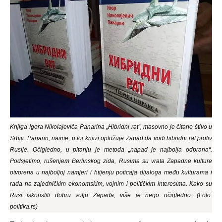
Knjiga Igora Nikolajeviča Panarina „Hibridni rat“, masovno je čitano štivo u
Srbiji. Panarin, naime, u toj knjizi optužuje Zapad da vodi hibridni rat protiv
Rusije. Očigledno, u pitanju je metoda „napad je najbolja odbrana“.
Podsjetimo, rušenjem Berlinskog zida, Rusima su vrata Zapadne kulture
otvorena u najboljoj namjeri i htijenju poticaja dijaloga među kulturama i
rada na zajedničkim ekonomskim, vojnim i političkim interesima. Kako su
Rusi iskoristili dobru volju Zapada, više je nego očigledno. (Foto:
politika.rs)