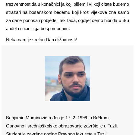
trezventnost da u konačnici ja koji pišem i vi koji čitate budemo
stražari na bosanskom bedemu koji kroz vijekove zna samo
za dane ponosa i pobjede. Tek tada, ogoljet ćemo hibrida u liku
anđela i učiniti ga bespomoćnim.
Neka nam je sretan Dan državnosti!
Benjamin Muminović rođen je 17. 2. 1999. u Brčkom.
Osnovno i srednjoškolsko obrazovanje završio je u Tuzli.
Student je završne godine Pravnog fakulteta u Tuzli.