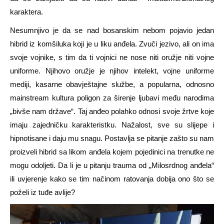
karaktera.
Nesumnjivo je da se nad bosanskim nebom pojavio jedan
hibrid iz komšiluka koji je u liku anđela. Zvuči jezivo, ali on ima
svoje vojnike, s tim da ti vojnici ne nose niti oružje niti vojne
uniforme. Njihovo oružje je njihov intelekt, vojne uniforme
mediji, kasarne obavještajne službe, a popularna, odnosno
mainstream kultura poligon za širenje ljubavi među narodima
„bivše nam države“. Taj anđeo polahko odnosi svoje žrtve koje
imaju zajedničku karakteristku. Nažalost, sve su slijepe i
hipnotisane i daju mu snagu. Postavlja se pitanje zašto su nam
proizveli hibrid sa likom anđela kojem pojedinici na trenutke ne
mogu odoljeti. Da li je u pitanju trauma od „Milosrdnog anđela“
ili uvjerenje kako se tim načinom ratovanja dobija ono što se
poželi iz tuđe avlije?