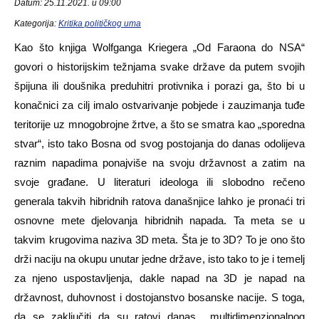
Datum: 25.11.2021. u 09:00
Kategorija:
Kritika političkog uma
Kao što knjiga Wolfganga Kriegera „Od Faraona do NSA“
govori o historijskim težnjama svake države da putem svojih
špijuna ili doušnika preduhitri protivnika i porazi ga, što bi u
konačnici za cilj imalo ostvarivanje pobjede i zauzimanja tuđe
teritorije uz mnogobrojne žrtve, a što se smatra kao „sporedna
stvar“, isto tako Bosna od svog postojanja do danas odolijeva
raznim napadima ponajviše na svoju državnost a zatim na
svoje građane. U literaturi ideologa ili slobodno rečeno
generala takvih hibridnih ratova današnjice lahko je pronaći tri
osnovne mete djelovanja hibridnih napada. Ta meta se u
takvim krugovima naziva 3D meta. Šta je to 3D? To je ono što
drži naciju na okupu unutar jedne države, isto tako to je i temelj
za njeno uspostavljenja, dakle napad na 3D je napad na
državnost, duhovnost i dostojanstvo bosanske nacije. S toga,
da se zaključiti da su ratovi danas multidimenzionalnog