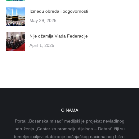
Između obreda i odgovornosti
May 29, 2025
Nije džamija Vlada Federacije
April 1, 2025
O NAMA
Portal „Bosanska misao“ medijski je projekat nevladinog
udruženja „Centar za promociju dijaloga – Detant“ čiji su
temeljeni ciljevi etabliranje bošnjačkog nacionalnog bića i