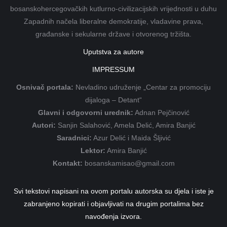
bosanskohercegovačkih kutlurno-civilizacijskih vrijednosti u duhu
Zapadnih načela liberalne demokratije, vladavine prava,
građanske i sekularne države i otvorenog tržišta.
Uputstva za autore
IMPRESSUM
Osnivač portala:
Nevladino udruženje „Centar za promociju
dijaloga – Detant“
Glavni i odgovorni urednik:
Adnan Pejčinović
Autori:
Sanjin Salahović, Amela Delić, Amira Banjić
Saradnici:
Azur Delić i Maida Šljivić
Lektor:
Amira Banjić
Kontakt:
bosanskamisao@gmail.com
Svi tekstovi napisani na ovom portalu autorska su djela i iste je
zabranjeno kopirati i objavljivati na drugim portalima bez
navođenja izvora.