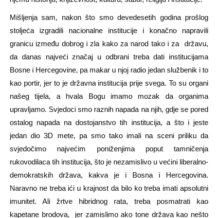
Mišljenja sam, nakon što smo devedesetih godina prošlog
stoljeća izgradili nacionalne institucije i konačno napravili
granicu između dobrog i zla kako za narod tako i za državu,
da danas najveći značaj u odbrani treba dati institucijama
Bosne i Hercegovine, pa makar u njoj radio jedan službenik i to
kao portir, jer to je državna institucija prije svega. To su organi
našeg tijela, a hvala Bogu imamo mozak da organima
upravljamo. Svjedoci smo raznih napada na njih, gdje se pored
ostalog napada na dostojanstvo tih institucija, a što i jeste
jedan dio 3D mete, pa smo tako imali na sceni priliku da
svjedočimo najvećim poniženjima poput tamničenja
rukovodilaca tih institucija, što je nezamislivo u većini liberalno-
demokratskih država, kakva je i Bosna i Hercegovina.
Naravno ne treba ići u krajnost da bilo ko treba imati apsolutni
imunitet. Ali žrtve hibridnog rata, treba posmatrati kao
kapetane brodova, jer zamislimo ako tone država kao nešto