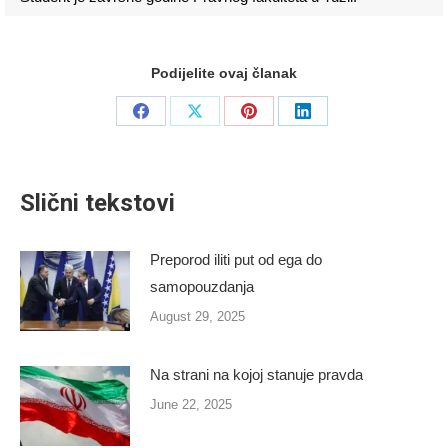
Podijelite ovaj članak
Share
Share
Share
Share
on
on
on
on
Facebook
X
Pinterest
LinkedIn
Slični tekstovi
Preporod iliti put od ega do
samopouzdanja
August 29, 2025
Na strani na kojoj stanuje pravda
June 22, 2025