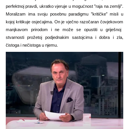
perfektnoj pravdi, ukratko vjeruje u mogućnost
”raja na zemlji”
.
Moralizam
ima svoju posebnu paradigmu ”kritičke” misli u
kojoj
kritikuje osjećajima. On je vječno razočaran čovjekovom
manjkavom
prirodom i ne može se opustiti u
griješ
noj
stvarnosti prožetoj podjednakim sastojcima i dobra i zla,
čistoga i nečistoga u
njemu
.