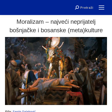
Pretraži
Search:
Moralizam – najveći neprijatelj
bošnjačke i bosanske (meta)kulture
Piše:
Sanjin Salahović