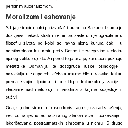
perfidnim autoritarizmom.
Moralizam i eshovanje
Srbija je tradicionalni proizvođač traume na Balkanu. I
sama je
doživjevši nekad
, strah i nemir
proizašle iz nje ugradila
je u
filozofiju života po kojoj se ravna njena kultura čak i u
nemilosrdnom kulturratu protiv Bosne i Hercegovine u okviru
njenog velikoprojekta. Ali pored toga ona je, koristeći spoznaje
metafizike Osmanlija, te dostignuća ruske psihologije i
najvještija u zloupotrebi efekata traume bilo u vlastitoj kulturi
prema svojim ljudima ili u sklopu kulturkolonijalizacije i
vladavine nad malobrojnim
narodima s kojima susjeduje ili
suživi.
Ona, s jedne strane, efikasno koristi agresiju zarad
strašenja,
već od ranije, istraumatiziranog st
anovništva i održavanja i
iskorištavanja postraumatskih simptoma u njemu. S druge