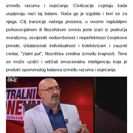
između razuma i osjećanja. Civilizacije cvjetaju kada
uspijevaju naći taj balans. Naša ga je izgubila i bori se za
njega. Cilj tranzicije našega prostora, u ovome najdubljem
psihosocijalnom ili filozofskom smislu jeste izaći iz područja
moralizma,
osvijestiti nedovršenost i neperfektnost čovjekove
prirode,
izbalansirati individualnost i kolektivizam i zauzeti
centar,
”zlatni put”, filozofska sredina između krajnosti. Time
se može
uzdići i održati emocionalnu inteligenciju koja je
produkt spomenutog balansa između razuma i osjećanja.