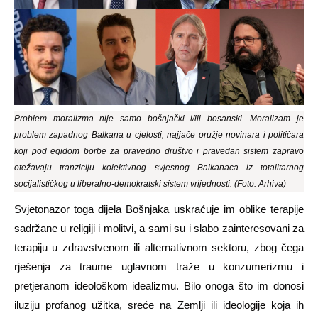
Problem moralizma nije samo bošnjački i/ili bosanski. Moralizam je
problem zapadnog Balkana u cjelosti, najjače oružje novinara i političara
koji pod egidom borbe za pravedno društvo i pravedan sistem zapravo
otežavaju tranziciju kolektivnog svjesnog Balkanaca iz totalitarnog
socijalističkog u liberalno-demokratski sistem vrijednosti. (Foto: Arhiva)
Svjetonazor toga dijela Bošnjaka uskraćuje im oblike terapije
sadržane u religiji i molitvi, a sami su i slabo zainteresovani za
terapiju u zdravstvenom ili alternativnom sektoru, zbog čega
rješenja za traume uglavnom traže u konzumerizmu i
pretjeranom
ideološkom idealizmu
. Bilo onoga što im donosi
iluziju profanog
užitka, sreće na Zemlji
ili ideologije koja ih