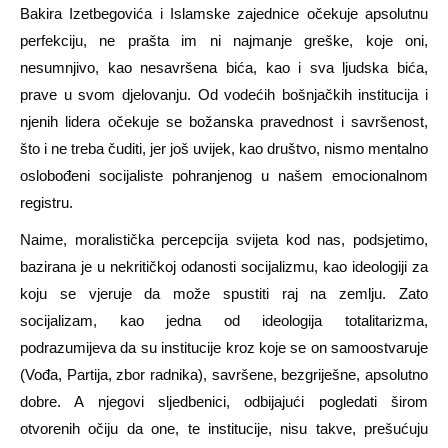
Bakira Izetbegovića i Islamske zajednice očekuje apsolutnu
perfekciju, ne prašta im ni najmanje greške, koje oni,
nesumnjivo, kao nesavršena bića, kao i sva ljudska bića,
prave u svom djelovanju. Od vodećih bošnjačkih institucija i
njenih lidera očekuje se božanska pravednost i savršenost,
što i ne treba čuditi, jer još uvijek, kao društvo, nismo mentalno
oslobođeni socijaliste pohranjenog u našem emocionalnom
registru.
Naime, moralistička percepcija svijeta kod nas, podsjetimo,
bazirana je u nekritičkoj odanosti socijalizmu, kao ideologiji za
koju se vjeruje da može spus
titi raj
na zemlju. Zato
socijalizam, kao jedna od ideologija totalitarizma,
podrazumijeva da su institucije kroz koje se on samoostvaruje
(Vođa, Partija, zbor radnika),
savršen
e, be
zgriješ
ne, apsolutno
dobre. A njegovi sljedbenici, odbijajući pogledati širom
otvorenih očiju da one, te institucije
, nisu takve
, prešućuju