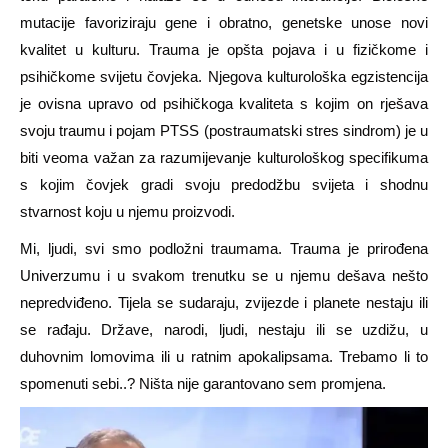
mutacije favoriziraju gene i obratno, genetske unose novi
kvalitet u kulturu. Trauma je opšta pojava i u fizičkome i
psihičkome svijetu čovjeka. Njegova kulturološka egzistencija
je ovisna upravo od psihičkoga kvaliteta s kojim on rješava
svoju traumu i pojam PTSS (postraumatski stres sindrom) je u
biti veoma važan za razumijevanje kulturološkog specifikuma
s kojim čovjek gradi svoju predodžbu svijeta i shodnu
stvarnost koju u njemu proizvodi.
Mi, ljudi, svi smo podložni traumama. Trauma je prirođena
Univerzumu i u svakom trenutku se u njemu dešava nešto
nepredviđeno. Tijela se sudaraju, zvijezde i planete nestaju ili
se rađaju. Države, narodi, ljudi, nestaju ili se uzdižu, u
duhovnim lomovima ili u ratnim apokalipsama. Trebamo li to
spomenuti sebi..? Ništa nije garantovano sem promjena.