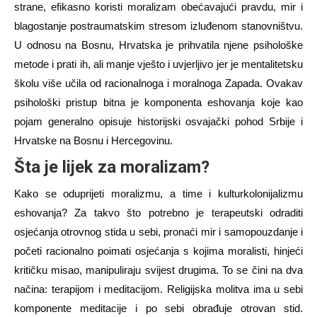
strane, efikasno koristi moralizam obećavajući pravdu, mir i
blagostanje postraumatskim stresom izluđenom stanovništvu.
U odnosu na Bosnu, Hrvatska je prihvatila njene psihološke
metode i prati ih, ali manje vješto i uvjerljivo jer je mentalitetsku
školu više učila od raci
onalnoga i moralnoga
Zapada. Ovakav
psihološki pristup bitna je komponenta eshovanja koje kao
pojam generalno opisuje historijski osvajački pohod Srbije i
Hrvatske na Bosnu i Hercegovinu.
Šta je lijek za moralizam?
Kako se oduprijeti moralizmu, a time i kulturkolonijalizmu
eshovanja? Za takvo što potrebno je terapeutski odraditi
osjećanja otrovnog stida u sebi, pronaći mir i samopouzdanje
i
početi racionalno poimati osjećanja s kojima moralisti, hinjeći
kritičku misao, manipuliraju svijest drugima
. To se čini na dva
načina: terapijom i meditacijom. Religijska molitva ima u sebi
komponente meditacije i po sebi obrađuje otrovan stid.