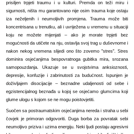
prisiljen trpjeti traumu i u kulturi. Premda on teži miru i
sigurnosti, ništa mu garantovano nije osim trauma koje ostaju
iza neželjenih i neumoljivih promjena. Trauma može biti
koncentrisana u trenutku, ali i uvriježena u vremenu u situaciji
koju ne možete mijenjati – ako je morate trpjeti bez
mogućnosti da utičete na nju, ostavlja svoj trag u duševnome i
nakon nekog vremena slijedi ono što zovemo ”stres”. Stres
dominira osjećanjima bespovratnoga gubitka mira, srozana
samopouzdanja. Ukazuje se u svojstvima anksioznosti,
depresije, konfuzije i zabrinutosti za budućnost. Ispunjen je
doživljajem disocijacije – beznadne udaljenosti od sebe i
egzistencijalnog beznađa u kojoj se osjećamo glumcima koji
glume ulogu s kojom se ne mogu poistovjetiti.
Suočen sa postraumatskim osjećanjima nereda i straha u sebi
čovjek je primoran odgovoriti. Duga borba za povratak sebi
neumoljivo priziva i uzima energiju. Neki ljudi postaju agresivni