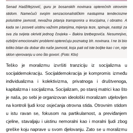
Senad Hadžifejzović, guru je bosanskih novinara opterećnih otrovnim
stidom. Namećući svojim senzacionalističkim nastupima tendeciozne
poluistine javnosti, nevažna pitanja transponira u krucijalna, i obratno. A
kada se i posveti uistinu važnim pitanjima, mijenja teze, spinuje, nastoji za
sva zla svijeta okriviti jednog čovjeka – Bakira Izetbegovića. Nesumnjivo,
ozbiljni emocionalni problemi opterećuju poznatog bh. novinara. I ne bi bio
toliko bitan da dobar dio naše javnosti, koja pati od iste boljke kao i on, nije
sklon vjerovanju u ono što govori. (Foto: Klix)
Teško je moralizmu izvršiti tranziciju iz socijalizma u
socijaldemokraciju. Socijaldemokracija je kompromis između
individualizma i kolektivizma, privatnoga i društvenoga,
kapitalizma i socijalizma. Socijalizam, po staroj matrici kao što
je naša, po sebi je organizovan ideološki moralizam utjelovljen
na kontroli ljudi kroz osjećanja otrovna stida. Otrovnim stidom
u istu ravan se, fok
usom na partikularnost, a previđanjem
cjeline,
stavaljaju i uistinu nemora
lni kao i moralni
ljudi zbog
greške koju naprave u svom djelovanju. Zato se u moralizmu