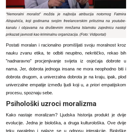
“Nemoralni moralist” možda je najbolja atribucija notornog Fatmira
Alispahića, koji godinama svojim freelancerskim prilozima na youtube-
kanalu i objavama na društevnim mrežama Islamsku zajednicu nastoji
prikazati javnosti kao kriminalnu organizacija. (Foto: Vidiportal)
Postati moralan i racionalno promišljati svoju moralnost kroz
nauku zvanu etika, te odbiti neupitno, nekritičko, rekao bih
”nadnaravno” procjenjivanje svijeta iz osjećaja dobrote u
nama. Jer, dobrota jednoga insana ne mora neophodno biti i
dobrota drugom, a univerzalna dobrota je na kraju, ipak, plod
univerzalne empatije između ljudi koji u,
a priori
empatijskom
procesu, spoznaju sebe.
Psihološki uzroci moralizma
Kako nastaje moralizam?
Ljudska historija produkt je dvije
evolucije. Jedna je biološka, a druga kulturološka. Ove dvije
teku paralelno i nalaze se u odnosu interakcije. Biološke