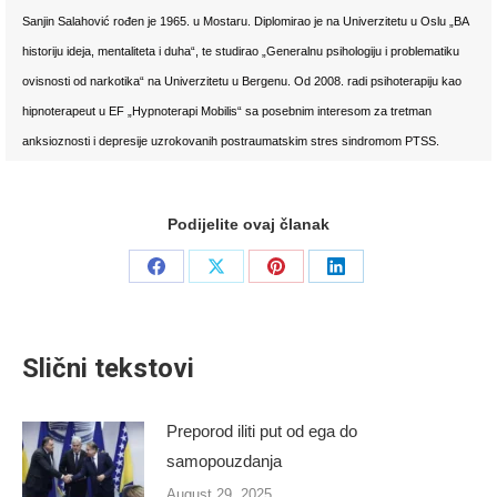
Sanjin Salahović rođen je 1965. u Mostaru. Diplomirao je na Univerzitetu u Oslu „BA
historiju ideja, mentaliteta i duha“, te studirao „Generalnu psihologiju i problematiku
ovisnosti od narkotika“ na Univerzitetu u Bergenu. Od 2008. radi psihoterapiju kao
hipnoterapeut u EF „Hypnoterapi Mobilis“ sa posebnim interesom za tretman
anksioznosti i depresije uzrokovanih postraumatskim stres sindromom PTSS.
Podijelite ovaj članak
Share
Share
Share
Share
on
on
on
on
Facebook
X
Pinterest
LinkedIn
Slični tekstovi
Preporod iliti put od ega do
samopouzdanja
August 29, 2025