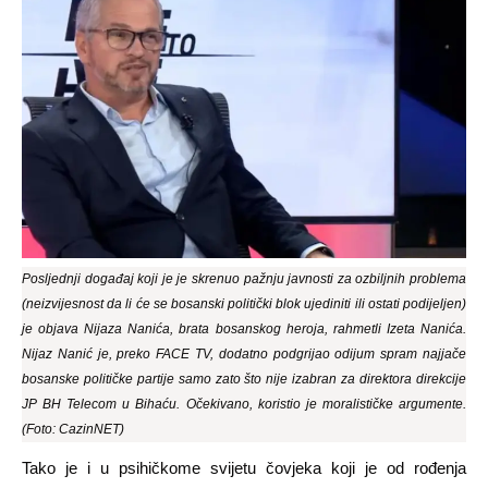
Posljednji događaj koji je je skrenuo pažnju javnosti za ozbiljnih problema
(neizvijesnost da li će se bosanski politički blok ujediniti ili ostati podijeljen)
je objava Nijaza Nanića, brata bosanskog heroja, rahmetli Izeta Nanića.
Nijaz Nanić je, preko FACE TV, dodatno podgrijao odijum spram najjače
bosanske političke partije samo zato što nije izabran za direktora direkcije
JP BH Telecom u Bihaću. Očekivano, koristio je moralističke argumente.
(Foto: CazinNET)
Tako je i u psihičkome svijetu čovjeka koji je od rođenja