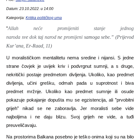
Datum: 23.10.2022. u 14:00
Kategorija:
Kritika političkog uma
”
Allah neće promijeniti stanje jednog
naroda
sve
dok
taj
narod
ne
promijeni
samoga sebe.” (Prijevod
Kur’ana, Er-Raad, 11)
U moralističkom mentalitetu
n
ema
sredine i nijansi
. S jedne
strane čovjek je uvijek kriv i podvrgnut sumnji, a s druge,
nekritički postaje predmetom divljenja. Ukoliko, kao predmet
divljenja, učini grešku, odmah pada u suprotnost i biva
predmet mržnje. Ukoliko kao predmet sumnje ili osude
pokazuje pokajanje dopušta mu se egzistencija, ali ”prvobitni
grijeh” nikad se ne zaboravlja. Jer moralisti seb
e vide
najboljima i ne daju blizu
. Svoj grijeh ne vide, a tuđi
preuveličavaju.
Na prostorima Balkana posebno je teško onima koji su na bilo