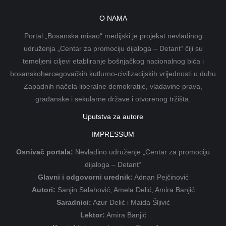
O NAMA
Portal „Bosanska misao“ medijski je projekat nevladinog
udruženja „Centar za promociju dijaloga – Detant“ čiji su
temeljeni ciljevi etabliranje bošnjačkog nacionalnog bića i
bosanskohercegovačkih kutlurno-civilizacijskih vrijednosti u duhu
Zapadnih načela liberalne demokratije, vladavine prava,
građanske i sekularne države i otvorenog tržišta.
Uputstva za autore
IMPRESSUM
Osnivač portala:
Nevladino udruženje „Centar za promociju
dijaloga – Detant“
Glavni i odgovorni urednik:
Adnan Pejčinović
Autori:
Sanjin Salahović, Amela Delić, Amira Banjić
Saradnici:
Azur Delić i Maida Šljivić
Lektor:
Amira Banjić