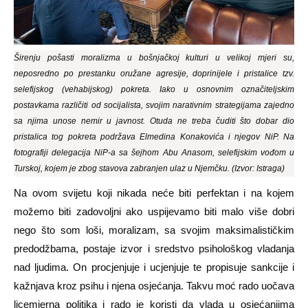
Širenju pošasti moralizma u bošnjačkoj kulturi u velikoj mjeri su,
neposredno po prestanku oružane agresije, doprinijele i pristalice tzv.
selefijskog (vehabijskog) pokreta. Iako u osnovnim označiteljskim
postavkama različiti od socijalista, svojim narativnim strategijama zajedno
sa njima unose nemir u javnost. Otuda ne treba čuditi što dobar dio
pristalica tog pokreta podržava Elmedina Konakovića i njegov NiP. Na
fotografiji delegacija NiP-a sa šejhom Abu Anasom, selefijskim vođom u
Turskoj, kojem je zbog stavova zabranjen ulaz u Njemčku. (Izvor: Istraga)
Na ovom svijetu koji nikada neće biti perfektan i na kojem
možemo biti zadovoljni ako uspijevamo biti malo više dobri
nego što som loši, moralizam, sa svojim maksimalističkim
predodžbama, postaje izvor i sredstvo psihološkog vladanja
nad ljudima.
On procjenjuje i ucjenjuje te propisuje sankcije i
kažnjava
kroz psihu i njena osjećanja
. Takvu moć rado uočava
licemjerna politika i rado je koristi da
vlada u
osjećanjim
a