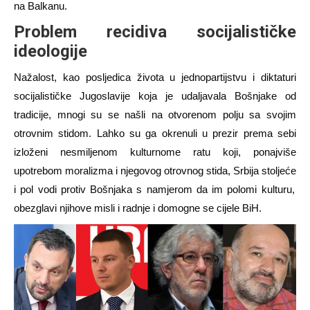
na Balkanu
.
Problem recidiva socijalističke
ideologije
Nažalost, kao posljedica života u jednopartijstvu i diktaturi
socijalističke Jugoslavije koja je udaljavala Bošnjake od
tradicije, mnogi su se našli na otvorenom polju sa svojim
otrovnim stidom. Lahko su ga okrenuli u prezir prema sebi
izloženi nesmiljenom kulturnome ratu koji, ponajviše
upotrebom moralizma i njegovog otrovnog stida, Srbija
stoljeće
i pol vodi protiv Bošnjaka s namjerom da im polomi kul
turu,
obezglavi njihove misli i radnje
i domogne se cijele BiH.