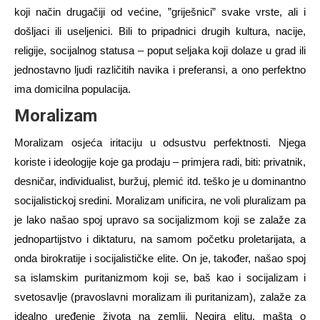
koji način drugačiji od većine,
”griješnici”
svake vrste, ali i
došljaci ili useljenici. Bili to pripadnici drugih kultura, nacije,
religije, socijalnog statusa – poput seljaka koji dolaze u grad ili
jednostavno ljudi različitih navika i preferansi
, a ono perfektno
ima domicilna
populacija.
Moralizam
Moralizam osjeća iritaciju u odsustvu perfektnosti. Njega
koriste i ideologije koje ga
prodaju – primjera radi, biti:
privatnik,
desni
č
ar, individualist, buržuj, plemić itd. teško je u dominantno
socijalistickoj sredini. Moralizam unificira, ne voli pluralizam pa
je lako našao spoj upravo sa socijalizmom koji se zalaže za
jednopartijstvo i diktaturu, na samom početku proletarijata, a
onda birokratije i socijalističke elite. On je, također, našao spoj
sa islamskim puritanizmom koji se, baš kao i socijalizam i
svetosavlje (pravoslavni moralizam ili puritanizam), zalaže za
idealno uređenje života na zemlji. Negira elitu, mašta o