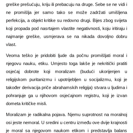
greške prešućuju, kriju ili prebacuju na druge. Sebe se ne vidi i
ne promišlja jer samo tako se može zadržati
umišljena
perfekcija, a objekt kritike su redovno drugi. Bijes zbog svijeta
koji propada pod nasrtajem
vlastite
negativnosti, koju iritiraju i
najmanje greške, usmjerava se na nikada dovoljno dobru
vlast.
Veoma teško je pridobiti ljude da počnu promišljati moral i
njegovu nauku, etiku. Umjesto toga lakše je nekritički pratiti
osjećaj dobrote koji moralizam (budući ukorijenjen u
religijskom puritanizmu i upotrijebljen u socijalizmu, koji je
također derivacija priče abrahamskih religija) stvara u ljudima i
pohranjuje ga u njihovom osjećajnom registru, koji je izvan
dometa kritičke misli.
Moralizam je radikalna pojava. Njemu suprotnost na moralnoj
osi jeste nemoral. U sredini u centru između ove dvije krajnosti
je moral sa njegovom naukom etikom i predstavlja balans