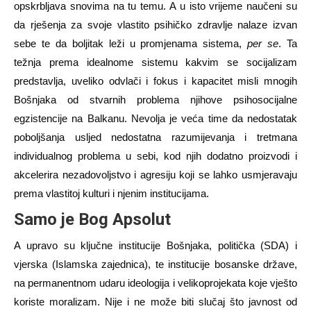
opskrbljava snovim
a na tu temu
. A u isto vrijeme naučeni su
da rješenja za svoje vlastito psihičko zdravlje nalaze izvan
sebe te da boljitak leži u promjenama sistema,
per se
. Ta
težnja prema idealnome sistemu kakvim se socijalizam
predstavlja, uveliko odvlači i fokus i kapacitet misli mnogih
Bošnjaka od stvarnih problema njihove psihosocijalne
egzistencije na Balkanu. Nevolja je veća time da nedostatak
poboljšanja usljed nedostatna razumijevanja i tretmana
individualnog
prob
lema u sebi
, kod njih dodatno proizvodi i
akcelerira nezadovoljstvo i agresiju koji se l
ahko
usmjeravaju
prema vlastitoj kulturi i njenim institucijama.
Samo je Bog Apsolut
A upravo su ključne institucije Bošnjaka, politička (SDA) i
vjer
ska (Isla
mska zajednica), te institucije bosanske države,
na permanentnom udaru ideologija i velikoprojekata koje vješto
koriste moralizam. Nije i ne može biti slučaj što javnost od