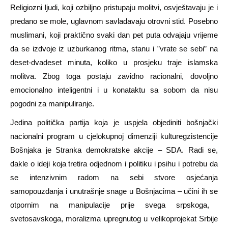
Religiozni ljudi, koji ozbiljno pristupaju molitvi, osvještavaju je i
predano se mole, uglavnom savladavaju otrovni stid. Posebno
muslimani, koji praktično svaki dan pet puta odvajaju vrijeme
da se izdvoje iz uzburkanog ritma, stanu i ”vrate se sebi” na
deset-dvadeset minuta, koliko u prosjeku traje islamska
molitva. Zbog toga postaju zavidno racio
nalni, dovoljno
emocionalno inteligentni i u konataktu sa sobom da nisu
pogodni za manipuliranje.
Jedina politička partija koja je uspjela objediniti bošnjački
nacionalni program u cjelokupnoj dimenziji kulturegzistencije
Bošnjaka je Stranka demokratske
akcije – SDA
. Radi se,
dakle o ideji ko
ja tretira odjednom i politiku i psihu i potrebu
da
se intenzivnim radom na sebi stvore osjećanja
samopouzdanja i unutrašnje snage u Bošnjaci
ma – učini ih se
otpornim na manipulacije prije svega srp
skoga,
svetosavskoga,
moralizma upregnutog
u velikoprojekat Srbije