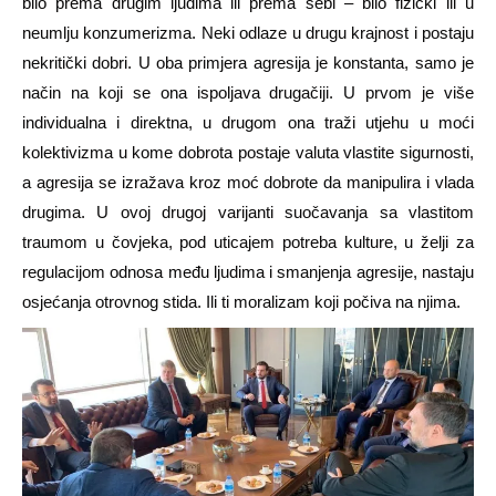
bilo prema drugim ljudima ili prema sebi – bilo fizički ili u
neumlju konzumerizma. Neki odlaze u drugu krajnost i postaju
nekritički dobri. U oba primjera agresija je konstanta, samo je
način na koji se ona ispoljava drugačiji. U prvom je više
individualna i direktna, u drugom ona traži utjehu u moći
kolektivizma u kome dobrota postaje valuta vlastite sigurnosti,
a agresija se izražava kroz moć dobrote da manipulira i vlada
drugima. U ovoj drugoj varijanti suočavanja sa vlastitom
traumom u čovjeka, pod uticajem potreba kulture, u želji za
regulacijom odnosa među ljudima i smanjenja agresije, nastaju
osjećanja otrovnog stida. Ili ti moralizam koji počiva na njima.