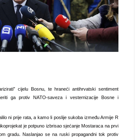
rizirati” cijelu Bosnu, te hraneći antihrvatski sentiment
jeriti ga protiv NATO-saveza i vesternizacije Bosne i
lilo ni prije rata, a kamo li poslije sukoba između Armije R
koprojekat je potpuno izbrisao sjećanje Mostaraca na prvi
vom gradu. Naslanjao se na ruski propagandni tok protiv