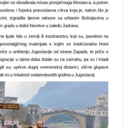
 kojim se obrađivala misao prosječnoga Mostarca, a potom
poslena i Srpska pravoslavna crkva koja je, nakon što je
ovini, izgradila tijesne odnose sa urbanim Bošnjacima u
om gradu u dolini Neretve u zaleđu Jadrana.
čne ljude bilo u zemlji ili inostranstvu koji su, posebno na
ugonostalgičnog materijala s kojim se tradicionalno hrani
riče o uništenju Jugoslavije od strane Zapada, te priče o
gracije u njeno doba dobile su na zamahu, pa su i mladi
jili su, uprkos dugoj vremenskoj distanci, slične glupave
li mi u mladosti sedamdesetih godina u Jugoslaviji.