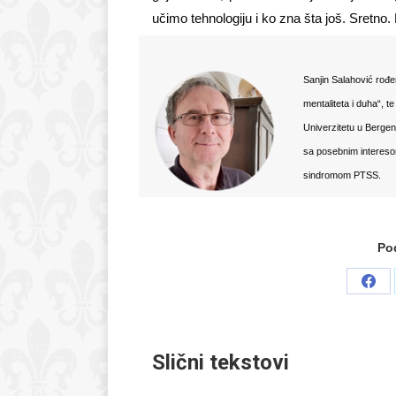
učimo tehnologiju i ko zna šta još. Sretno
Sanjin Salahović rođen
mentaliteta i duha“, t
Univerzitetu u Bergen
sa posebnim intereso
sindromom PTSS.
Pod
Sha
on
Fac
Slični tekstovi