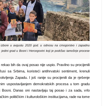
ed izbore u avgustu 2020 god. u odnosu na crnogorstvo i zapadnu
je jedini grad u Bosni i Hercegovini koji je podržao tamošnje procese
rekao bih da ovaj posao nije uspio. Pravilno su procijenili
si sa Srbima, koristeći antihrvatski sentiment, krenuli
tivljenja Zapadu. I još ranije su procijenili da je rješenje
im uspostavljanjem demokratskih procesa u tom gradu
j Bosni. Danas oni nastavljaju taj posao i za sada, vrlo
čkim političkim i kulturološkim institucijama, rade na tome