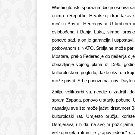
Washingtonski sporazum bio je osnova sav
onima u Republici Hrvatskoj i kao takav s
moći u Bosni i Hercegovini. U kratkom 
oslobođena i Banja Luka, simbol srpskog
ponovo sad, a on je garancija i uspostavi,
potkovanom s NATO, Srbija ne može parira
Mostara, preko Federacije do rješenja cije
obnavljanje vojnog plana iz 1995. godin
kulturološkom pogledu, dakle okviru u koje
može prisiliti Srbe ponovo na „novi Dayton
Zbilja, velikosrbi su, negdje u zadnjih de
spram Zapada, ponovo u stanju pobune. Umje
napadaju sve što može jačati državnost Bo
kulturološki rat. Umjesto oružja, korist
Usmjeravaju ih da, na svojim pozicijama u
velikoprojektu ili im je „zapovijeđeno“