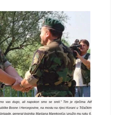
mo vas dugo, ali napokon smo se sreli.” Tim je riječima Atif
like Bosne i Hercegovine, na mostu na rijeci Korani u Tržačkim
brigade, general-bojnika Marijana Marekovića i pružio mu ruku 6.