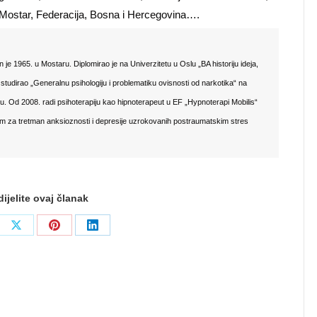
. Mostar, Federacija, Bosna i Hercegovina….
 je 1965. u Mostaru. Diplomirao je na Univerzitetu u Oslu „BA historiju ideja,
e studirao „Generalnu psihologiju i problematiku ovisnosti od narkotika“ na
u. Od 2008. radi psihoterapiju kao hipnoterapeut u EF „Hypnoterapi Mobilis“
m za tretman anksioznosti i depresije uzrokovanih postraumatskim stres
ijelite ovaj članak
re
Share
Share
Share
on
on
on
ebook
X
Pinterest
LinkedIn