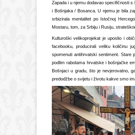
Zapada i u njemu dodavao specifičnosti s
i Bošnjaka / Bosanca. U njemu je bila za
srbizirala mentalitet po Istočnoj Herceg
Mostaru, tom, za Srbiju i Rusiju, stratešk
Kulturoški velikoprojekat je uposlio i obi
facebooku, producirali veliku količinu j
spomenuti antihrvatski sentiment. Stare p
podlim rabotama hrvatske i bošnjačke emi
Bošnjaci u gradu, što je nevjerovatno, ga
predodžbe o svijetu i životu kakve smo ima