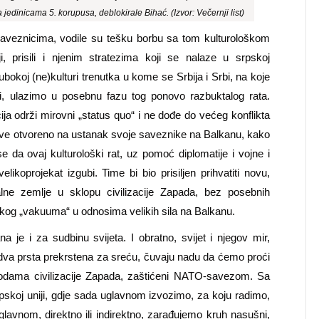
a jedinicama 5. korupusa, deblokirale Bihać. (Izvor: Večernji list)
veznicima, vodile su tešku borbu sa tom kulturološkom
i, prisili i njenim stratezima koji se nalaze u srpskoj
e dubokoj (ne)kulturi trenutka u kome se Srbija i Srbi, na koje
i, ulazimo u posebnu fazu tog ponovo razbuktalog rata.
a održi mirovni „status quo“ i ne dođe do većeg konflikta
ove otvoreno na ustanak svoje saveznike na Balkanu, kako
se da ovaj kulturološki rat, uz pomoć diplomatije i vojne i
elikoprojekat izgubi. Time bi bio prisiljen prihvatiti novu,
alne zemlje u sklopu civilizacije Zapada, bez posebnih
nskog „vakuuma“ u odnosima velikih sila na Balkanu.
 je i za sudbinu svijeta. I obratno, svijet i njegov mir,
dva prsta prekrstena za sreću, čuvaju nadu da ćemo proći
vodama civilizacije Zapada, zaštićeni NATO-savezom. Sa
koj uniji, gdje sada uglavnom izvozimo, za koju radimo,
lavnom, direktno ili indirektno, zarađujemo kruh nasušni,