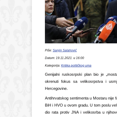
Piše:
Sanjin Salahović
Datum: 19.11.2021. u 16:00
Kategorija:
Kritika političkog uma
Genijalni ruskosrpski plan bio je „mosta
okrenuti fokus sa velikosrpstva i usm
Hercegovine.
Antihrvatskog sentimenta u Mostaru nije fa
BiH i HVO u ovom gradu. U tom poslu veli
dio rata protiv JNA i velikosrba u njiho