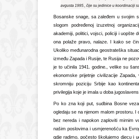
avgusta 1995., čije su jedinice u koordinaciji s
Bosanske snage, sa zaleđem u svojim sa
slogom podređenoj izuzetnoj organizacij
akademiji, politici, vojsci, policiji i uopšt
ona polaže pravo, nalaze. I kako se čin
Ukoliko međunarodna geostrateška situacij
između Zapada i Rusije, te Rusija ne poz
je to učinila 1941. godine., velike su šan
ekonomske prijetnje civilizacije Zapada, v
skromniju poziciju Srbije kao kontinent
privilegija koje je imala u doba jugoslave
Po ko zna koji put, sudbina Bosne vezana
ogledaju se na njenom malom prostoru. I 
bez nereda i napokon zaploviti mirnim 
našim poslovima i usmjerenošću ka Evrops
gdje radimo, počesto školujemo djecu i ug