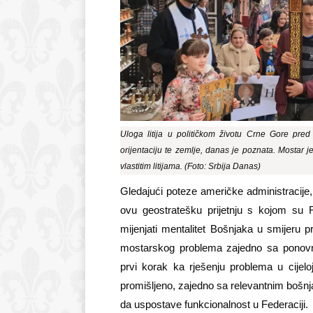
Uloga litija u političkom životu Crne Gore pr
orijentaciju te zemlje, danas je poznata. Mostar 
vlastitim litijama. (Foto: Srbija Danas)
Gledajući poteze američke administracije, 
ovu geostratešku prijetnju s kojom su Ru
mijenjati mentalitet Bošnjaka u smijeru pro
mostarskog problema zajedno sa ponovn
prvi korak ka rješenju problema u cijelo
promišljeno, zajedno sa relevantnim bošnja
da uspostave funkcionalnost u Federaciji.