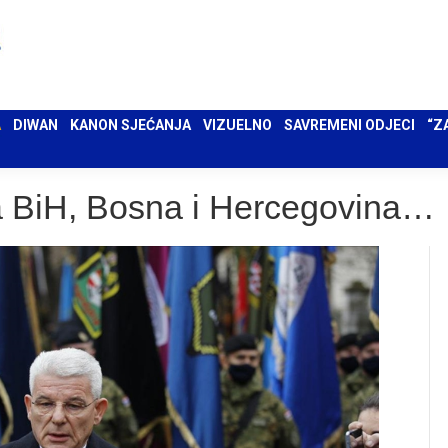
 UMA
DIWAN
KANON SJEĆANJA
VIZUELNO
SAVREMENI ODJECI
“ZAPIS”
A
DIWAN
KANON SJEĆANJA
VIZUELNO
SAVREMENI ODJECI
“Z
a BiH, Bosna i Hercegovina…