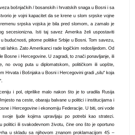
eza bošnjačkih / bosanskih i hrvatskih snaga u Bosni i sa
tvorio je vojni kapacitet da se krene u slom srpske vojne
vremenu srpska vojska je bila pred slomom, a zamalo je
 secesionizna. Isti taj savez Amerika želi uspostaviti
 u budućnosti, pitome politike Srbije u Bosni. Tom savezu,
ti lahko. Zato Amerikanci rade logičkim redoslijedom. Od
le Bosne i Hercegovine. U zagradi, to znači ponavljanje, ili
e, no ovog puta u diplomatskom, političkom ili uopšte,
m Hrvata i Bošnjaka u Bosni i Hercegovini gradi „silu“ koja
“.
ceniju i pol, otprilike malo nakon što je to uradila Rusija
sto na ceste, obaraju balvane u politici i institucijama i
sne i Hercegovine i ekonomiju Federacije. U biti, oni vode
e svoje ljude kojima upravljaju po potrebi kao stratezi.
 politici ili svakodevnom životu, čine ono što je oportuno
 s vrha u skladu sa njihovom znanom proklamacijom 4S –