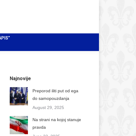
Facebook
Instagram
X
Pretraži
Search:
page
page
page
Mail
opens
opens
opens
page
in
in
in
opens
APIS”
new
new
new
in
window
window
window
new
window
Najnovije
Preporod iliti put od ega
do samopouzdanja
August 29, 2025
Na strani na kojoj stanuje
pravda