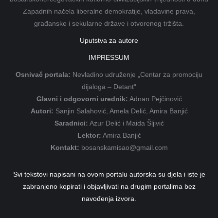
Zapadnih načela liberalne demokratije, vladavine prava,
građanske i sekularne države i otvorenog tržišta.
Uputstva za autore
IMPRESSUM
Osnivač portala:
Nevladino udruženje „Centar za promociju
dijaloga – Detant“
Glavni i odgovorni urednik:
Adnan Pejčinović
Autori:
Sanjin Salahović, Amela Delić, Amira Banjić
Saradnici:
Azur Delić i Maida Šljivić
Lektor:
Amira Banjić
Kontakt:
bosanskamisao@gmail.com
Svi tekstovi napisani na ovom portalu autorska su djela i iste je
zabranjeno kopirati i objavljivati na drugim portalima bez
navođenja izvora.