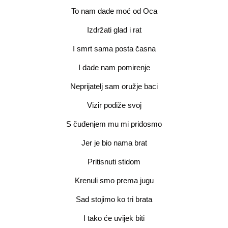
To nam dade moć od Oca
Izdržati glad i rat
I smrt sama posta časna
I dade nam pomirenje
Neprijatelj sam oružje baci
Vizir podiže svoj
S čuđenjem mu mi priđosmo
Jer je bio nama brat
Pritisnuti stidom
Krenuli smo prema jugu
Sad stojimo ko tri brata
I tako će uvijek biti