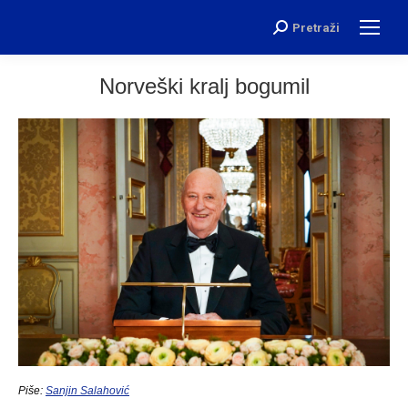
Pretraži
Search:
Norveški kralj bogumil
Piše:
Sanjin Salahović