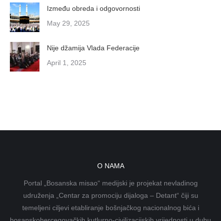
Između obreda i odgovornosti
May 29, 2025
Nije džamija Vlada Federacije
April 1, 2025
O NAMA
Portal „Bosanska misao“ medijski je projekat nevladinog
udruženja „Centar za promociju dijaloga – Detant“ čiji su
temeljeni ciljevi etabliranje bošnjačkog nacionalnog bića i
bosanskohercegovačkih kutlurno-civilizacijskih vrijednosti u duhu