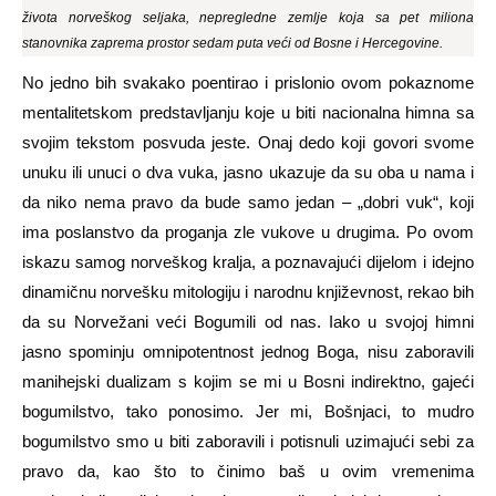
života norveškog seljaka, nepregledne zemlje koja sa pet miliona
stanovnika zaprema prostor sedam puta veći od Bosne i Hercegovine.
No jedno bih svakako poentirao i prislonio ovom pokaznome
mentalitetskom predstavljanju koje u biti nacionalna himna sa
svojim tekstom posvuda jeste. Onaj dedo koji govori svome
unuku ili unuci o dva vuka, jasno ukazuje da su oba u nama i
da niko nema pravo da bude samo jedan – „dobri vuk“, koji
ima poslanstvo da proganja zle vukove u drugima. Po ovom
iskazu samog norveškog kralja, a poznavajući dijelom i idejno
dinamičnu norvešku mitologiju i narodnu književnost, rekao bih
da su Norvežani veći Bogumili od nas. Iako u svojoj himni
jasno spominju omnipotentnost jednog Boga, nisu zaboravili
manihejski dualizam s kojim se mi u Bosni indirektno, gajeći
bogumilstvo, tako ponosimo. Jer mi, Bošnjaci, to mudro
bogumilstvo smo u biti zaboravili i potisnuli uzimajući sebi za
pravo da, kao što to činimo baš u ovim vremenima