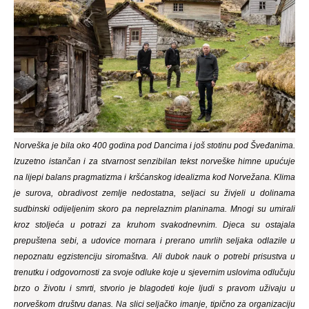
Norveška je bila oko 400 godina pod Dancima i još stotinu pod Šveđanima.
Izuzetno istančan i za stvarnost senzibilan tekst norveške himne upućuje
na lijepi balans pragmatizma i kršćanskog idealizma kod Norvežana. Klima
je surova, obradivost zemlje nedostatna, seljaci su živjeli u dolinama
sudbinski odijeljenim skoro pa neprelaznim planinama. Mnogi su umirali
kroz stoljeća u potrazi za kruhom svakodnevnim. Djeca su ostajala
prepuštena sebi, a udovice mornara i prerano umrlih seljaka odlazile u
nepoznatu egzistenciju siromaštva. Ali dubok nauk o potrebi prisustva u
trenutku i odgovornosti za svoje odluke koje u sjevernim uslovima odlučuju
brzo o životu i smrti, stvorio je blagodeti koje ljudi s pravom uživaju u
norveškom društvu danas. Na slici seljačko imanje, tipično za organizaciju