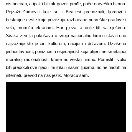
distanciran, a ipak i blizak govor, prođe, poče norveška himna.
Pejzaži šumoviti koje su i Beatlesi prepoznali, fjordovi i
beskrajne ceste koje povezuju razbacane norveške gradove i
sela, promiču ekranom. Hor pjeva, a dolje titl sa riječima.
Svaka zemlja pokušava u svoju nacionalnu himnu staviti ono
najvažnije što je čini kulturom, nacijom i državom. Uzvišena
jednostavnost, poniznost i osjećajnost koja plijeni ne smetajući
moralnoj racionalnosti, krase norvešku himnu. Pomislih, volio
bih predočiti ove riječi i muziku i našim ljudima, no ne nađoh na
internetu prevod na naš jezik. Moraću sam.