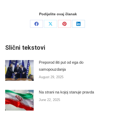
Podijelite ovaj članak
Share
Share
Share
Share
on
on
on
on
Facebook
X
Pinterest
LinkedIn
Slični tekstovi
Preporod iliti put od ega do
samopouzdanja
August 29, 2025
Na strani na kojoj stanuje pravda
June 22, 2025