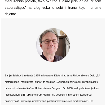
međusobnih podjela, tako okrutno sudimo jedni druge, pri tom
zaboravljajuć’ na zlog vuka u sebi i hranu koju mu time
dajemo.
Sanjin Salahović rođen je 1965. u Mostaru. Diplomirao je na Univerzitetu u Oslu „BA
historiju ideja, mentaliteta i duha“, te studirao „Generalnu psihologiju i problematiku
ovisnosti od narkotika“ na Univerzitetu u Bergenu. Od 2008. radi psihoterapiju kao
hipnoterapeut u EF „Hypnoterapi Mobilis“ sa posebnim interesom za tretman
anksioznosti i depresije uzrokovanih postraumatskim stres sindromom PTSS.