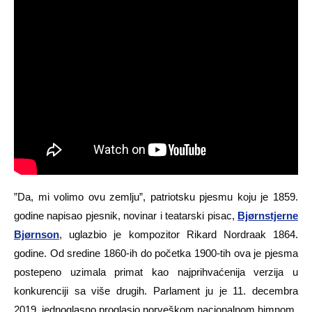
”Da, mi volimo ovu zemlju”, patriotsku pjesmu koju je 1859.
godine napisao pjesnik, novinar i teatarski pisac,
Bjørnstjerne
Bjørnson
, uglazbio je kompozitor Rikard Nordraak 1864.
godine. Od sredine 1860-ih do početka 1900-tih ova je pjesma
postepeno uzimala primat kao najprihvaćenija verzija u
konkurenciji sa više drugih. Parlament ju je 11. decembra
2019. jednoglasno proglasio norveškom nacionalnom himnom.