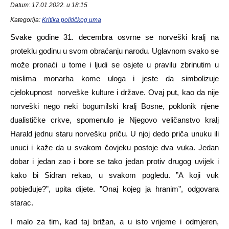
Datum: 17.01.2022. u 18:15
Kategorija:
Kritika političkog uma
Svake godine 31. decembra osvrne se norveški kralj na
proteklu godinu u svom obraćanju narodu. Uglavnom svako se
može pronaći u tome i ljudi se osjete u pravilu zbrinutim u
mislima monarha kome uloga i jeste da simbolizuje
cjelokupnost norveške kulture i države. Ovaj put, kao da nije
norveški nego neki bogumilski kralj Bosne, poklonik njene
dualističke crkve, spomenulo je Njegovo veličanstvo kralj
Harald jednu staru norvešku priču. U njoj dedo priča unuku ili
unuci i kaže da u svakom čovjeku postoje dva vuka. Jedan
dobar i jedan zao i bore se tako jedan protiv drugog uvijek i
kako bi Sidran rekao, u svakom pogledu. ”A koji vuk
pobjeđuje?”, upita dijete. ”Onaj kojeg ja hranim”, odgovara
starac.
I malo za tim, kad taj brižan, a u isto vrijeme i odmjeren,