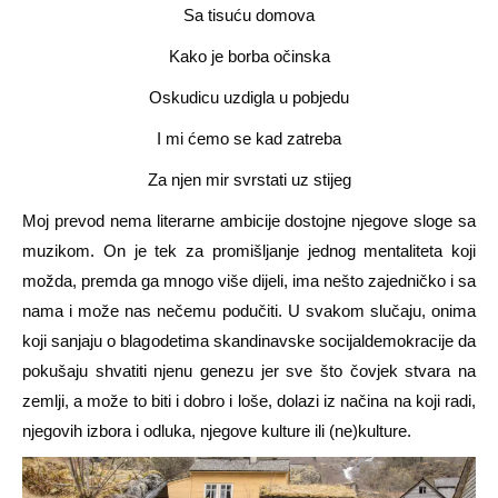
Sa tisuću domova
Kako je borba očinska
Oskudicu uzdigla u pobjedu
I mi ćemo se kad zatreba
Za njen mir svrstati uz stijeg
Moj prevod nema literarne ambicije dostojne njegove sloge sa
muzikom. On je tek za promišljanje jednog mentaliteta koji
možda, premda ga mnogo više dijeli, ima nešto zajedničko i sa
nama i može nas nečemu podučiti. U svakom slučaju, onima
koji sanjaju o blagodetima skandinavske socijaldemokracije da
pokušaju shvatiti njenu genezu jer sve što čovjek stvara na
zemlji, a može to biti i dobro i loše, dolazi iz načina na koji radi,
njegovih izbora i odluka, njegove kulture ili (ne)kulture.