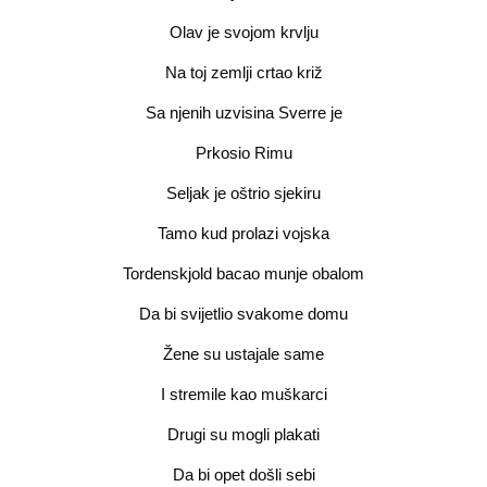
Olav je svojom krvlju
Na toj zemlji crtao križ
Sa njenih uzvisina Sverre je
Prkosio Rimu
Seljak je oštrio sjekiru
Tamo kud prolazi vojska
Tordenskjold bacao munje obalom
Da bi svijetlio svakome domu
Žene su ustajale same
I stremile kao muškarci
Drugi su mogli plakati
Da bi opet došli sebi