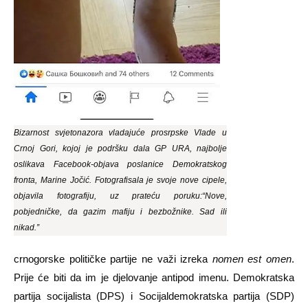
Bizarnost svjetonazora vladajuće prosrpske Vlade u
Crnoj Gori, kojoj je podršku dala GP URA, najbolje
oslikava Facebook-objava poslanice Demokratskog
fronta, Marine Jočić. Fotografisala je svoje nove cipele,
objavila fotografiju, uz prateću poruku:“Nove,
pobjedničke, da gazim mafiju i bezbožnike. Sad ili
nikad.”
crnogorske političke partije ne važi izreka
nomen est omen
.
Prije će biti da im je djelovanje antipod imenu. Demokratska
partija socijalista (DPS) i Socijaldemokratska partija (SDP)