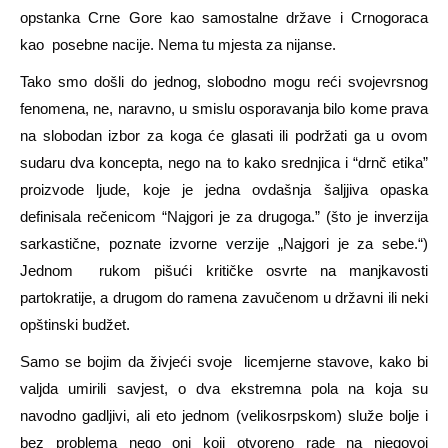
opstanka Crne Gore kao samostalne države i Crnogoraca
kao posebne nacije. Nema tu mjesta za nijanse.
Tako smo došli do jednog, slobodno mogu reći svojevrsnog
fenomena, ne, naravno, u smislu osporavanja bilo kome prava
na slobodan izbor za koga će glasati ili podržati ga u ovom
sudaru dva koncepta, nego na to kako srednjica i “drnč etika”
proizvode ljude, koje je jedna ovdašnja šaljjiva opaska
definisala rečenicom “Najgori je za drugoga.” (što je inverzija
sarkastične, poznate izvorne verzije „Najgori je za sebe.“)
Jednom rukom pišući kritičke osvrte na manjkavosti
partokratije, a drugom do ramena zavučenom u državni ili neki
opštinski budžet.
Samo se bojim da živjeći svoje licemjerne stavove, kako bi
valjda umirili savjest, o dva ekstremna pola na koja su
navodno gadljivi, ali eto jednom (velikosrpskom) služe bolje i
bez problema nego oni koji otvoreno rade na njegovoj