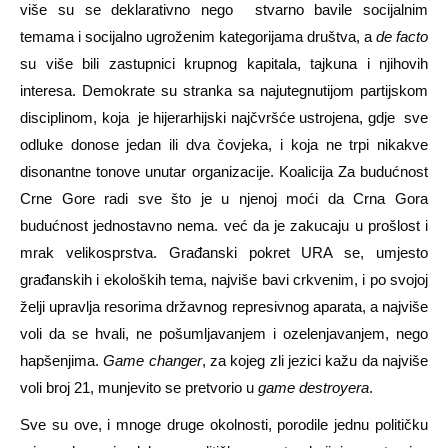
više su se deklarativno nego stvarno bavile socijalnim
temama i socijalno ugroženim kategorijama društva, a
de facto
su više bili zastupnici krupnog kapitala, tajkuna i njihovih
interesa. Demokrate su stranka sa najutegnutijom partijskom
disciplinom, koja je hijerarhijski najčvršće ustrojena, gdje sve
odluke donose jedan ili dva čovjeka, i koja ne trpi nikakve
disonantne tonove unutar organizacije. Koalicija Za budućnost
Crne Gore radi sve što je u njenoj moći da Crna Gora
budućnost jednostavno nema. već da je zakucaju u prošlost i
mrak velikosprstva. Građanski pokret URA se, umjesto
građanskih i ekoloških tema, najviše bavi crkvenim, i po svojoj
želji upravlja resorima državnog represivnog aparata, a najviše
voli da se hvali, ne pošumljavanjem i ozelenjavanjem, nego
hapšenjima.
Game changer
, za kojeg zli jezici kažu da najviše
voli broj 21, munjevito se pretvorio u
game destroyera
.
Sve su ove, i mnoge druge okolnosti, porodile jednu političku