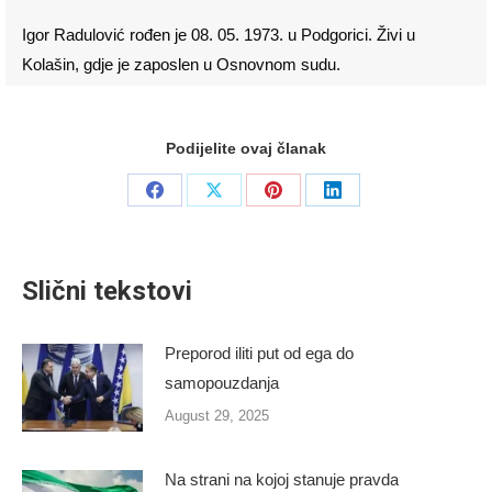
Igor Radulović rođen je 08. 05. 1973. u Podgorici. Živi u
Kolašin, gdje je zaposlen u Osnovnom sudu.
Podijelite ovaj članak
Share
Share
Share
Share
on
on
on
on
Facebook
X
Pinterest
LinkedIn
Slični tekstovi
Preporod iliti put od ega do
samopouzdanja
August 29, 2025
Na strani na kojoj stanuje pravda