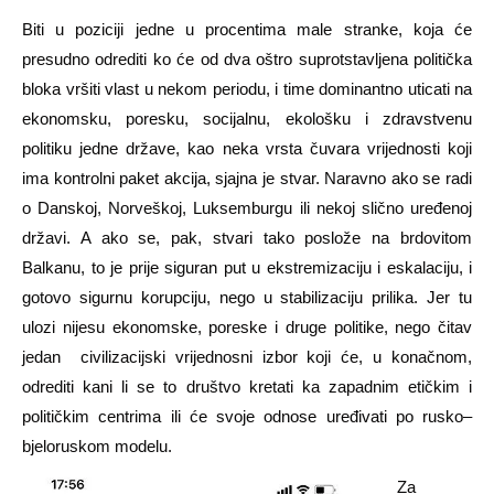
Biti u poziciji jedne u procentima male stranke, koja će
presudno odrediti ko će od dva oštro suprotstavljena politička
bloka vršiti vlast u nekom periodu, i time dominantno uticati na
ekonomsku, poresku, socijalnu, ekološku i zdravstvenu
politiku jedne države, kao neka vrsta čuvara vrijednosti koji
ima kontrolni paket akcija, sjajna je stvar. Naravno ako se radi
o Danskoj, Norveškoj, Luksemburgu ili nekoj slično uređenoj
državi. A ako se, pak, stvari tako poslože na brdovitom
Balkanu, to je prije siguran put u ekstremizaciju i eskalaciju, i
gotovo sigurnu korupciju, nego u stabilizaciju prilika. Jer tu
ulozi nijesu ekonomske, poreske i druge politike, nego čitav
jedan civilizacijski vrijednosni izbor koji će, u konačnom,
odrediti kani li se to društvo kretati ka zapadnim etičkim i
političkim centrima ili će svoje odnose uređivati po rusko–
bjeloruskom modelu.
Za