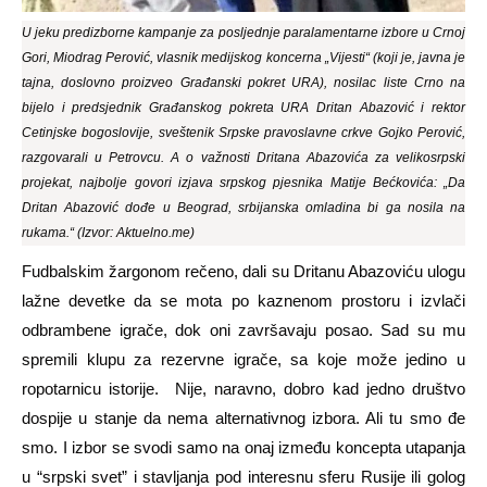
U jeku predizborne kampanje za posljednje paralamentarne izbore u Crnoj
Gori, Miodrag Perović, vlasnik medijskog koncerna „Vijesti“ (koji je, javna je
tajna, doslovno proizveo Građanski pokret URA), nosilac liste Crno na
bijelo i predsjednik Građanskog pokreta URA Dritan Abazović i rektor
Cetinjske bogoslovije, sveštenik Srpske pravoslavne crkve Gojko Perović,
razgovarali u Petrovcu. A o važnosti Dritana Abazovića za velikosrpski
projekat, najbolje govori izjava srpskog pjesnika Matije Bećkovića: „Da
Dritan Abazović dođe u Beograd, srbijanska omladina bi ga nosila na
rukama.“ (Izvor: Aktuelno.me)
Fudbalskim žargonom rečeno, dali su Dritanu Abazoviću ulogu
lažne devetke da se mota po kaznenom prostoru i izvlači
odbrambene igrače, dok oni završavaju posao. Sad su mu
spremili klupu za rezervne igrače, sa koje može jedino u
ropotarnicu istorije. Nije, naravno, dobro kad jedno društvo
dospije u stanje da nema alternativnog izbora. Ali tu smo đe
smo. I izbor se svodi samo na onaj između koncepta utapanja
u “srpski svet” i stavljanja pod interesnu sferu Rusije ili golog