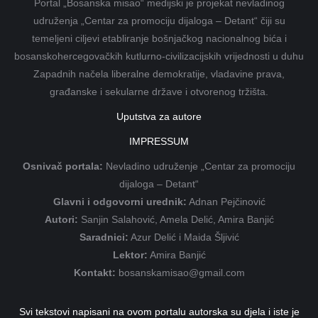
Portal „Bosanska misao“ medijski je projekat nevladinog
udruženja „Centar za promociju dijaloga – Detant“ čiji su
temeljeni ciljevi etabliranje bošnjačkog nacionalnog bića i
bosanskohercegovačkih kutlurno-civilizacijskih vrijednosti u duhu
Zapadnih načela liberalne demokratije, vladavine prava,
građanske i sekularne države i otvorenog tržišta.
Uputstva za autore
IMPRESSUM
Osnivač portala:
Nevladino udruženje „Centar za promociju
dijaloga – Detant“
Glavni i odgovorni urednik:
Adnan Pejčinović
Autori:
Sanjin Salahović, Amela Delić, Amira Banjić
Saradnici:
Azur Delić i Maida Šljivić
Lektor:
Amira Banjić
Kontakt:
bosanskamisao@gmail.com
Svi tekstovi napisani na ovom portalu autorska su djela i iste je