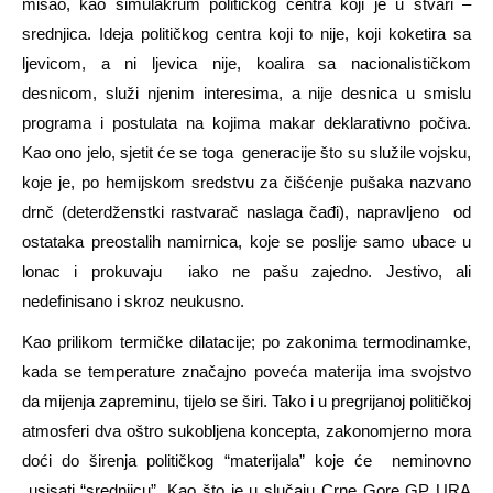
misao, kao simulakrum političkog centra koji je u stvari –
srednjica. Ideja političkog centra koji to nije, koji koketira sa
ljevicom, a ni ljevica nije, koalira sa nacionalističkom
desnicom, služi njenim interesima, a nije desnica u smislu
programa i postulata na kojima makar deklarativno počiva.
Kao ono jelo, sjetit će se toga generacije što su služile vojsku,
koje je, po hemijskom sredstvu za čišćenje pušaka nazvano
drnč (deterdženstki rastvarač naslaga čađi), napravljeno od
ostataka preostalih namirnica, koje se poslije samo ubace u
lonac i prokuvaju iako ne pašu zajedno. Jestivo, ali
nedefinisano i skroz neukusno.
Kao prilikom termičke dilatacije; po zakonima termodinamke,
kada se temperature značajno poveća materija ima svojstvo
da mijenja zapreminu, tijelo se širi. Tako i u pregrijanoj političkoj
atmosferi dva oštro sukobljena koncepta, zakonomjerno mora
doći do širenja političkog “materijala” koje će neminovno
usisati “srednjicu”. Kao što je u slučaju Crne Gore GP URA