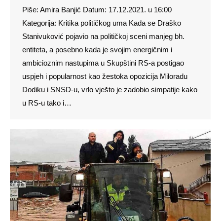
Piše: Amira Banjić Datum: 17.12.2021. u 16:00
Kategorija: Kritika političkog uma Kada se Draško
Stanivuković pojavio na političkoj sceni manjeg bh.
entiteta, a posebno kada je svojim energičnim i
ambicioznim nastupima u Skupštini RS-a postigao
uspjeh i popularnost kao žestoka opozicija Miloradu
Dodiku i SNSD-u, vrlo vješto je zadobio simpatije kako
u RS-u tako i…