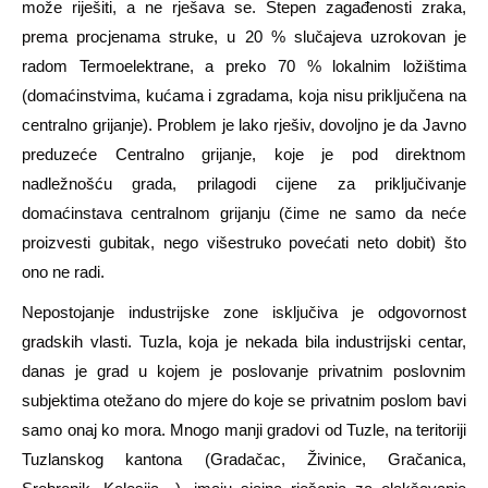
može riješiti, a ne rješava se. Stepen zagađenosti zraka,
prema procjenama struke, u 20 % slučajeva uzrokovan je
radom Termoelektrane, a preko 70 % lokalnim ložištima
(domaćinstvima, kućama i zgradama, koja nisu priključena na
centralno grijanje). Problem je lako rješiv, dovoljno je da Javno
preduzeće Centralno grijanje, koje je pod direktnom
nadležnošću grada, prilagodi cijene za priključivanje
domaćinstava centralnom grijanju (čime ne samo da neće
proizvesti gubitak, nego višestruko povećati neto dobit) što
ono ne radi.
Nepostojanje industrijske zone isključiva je odgovornost
gradskih vlasti. Tuzla, koja je nekada bila industrijski centar,
danas je grad u kojem je poslovanje privatnim poslovnim
subjektima otežano do mjere do koje se privatnim poslom bavi
samo onaj ko mora. Mnogo manji gradovi od Tuzle, na teritoriji
Tuzlanskog kantona (Gradačac, Živinice, Gračanica,