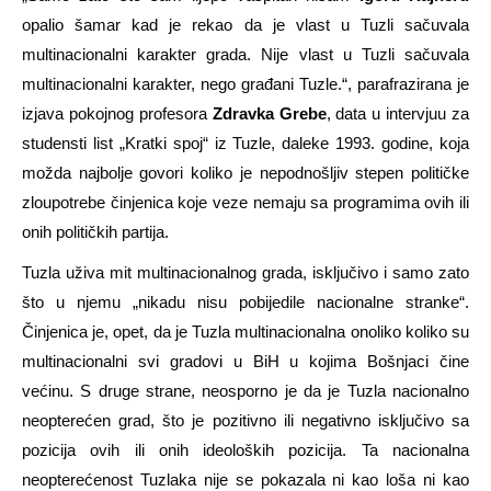
opalio šamar kad je rekao da je vlast u Tuzli sačuvala
multinacionalni karakter grada. Nije vlast u Tuzli sačuvala
multinacionalni karakter, nego građani Tuzle.“, parafrazirana je
izjava pokojnog profesora
Zdravka Grebe
, data u intervjuu za
studensti list „Kratki spoj“ iz Tuzle, daleke 1993. godine, koja
možda najbolje govori koliko je nepodnošljiv stepen političke
zloupotrebe činjenica koje veze nemaju sa programima ovih ili
onih političkih partija.
Tuzla uživa mit multinacionalnog grada, isključivo i samo zato
što u njemu „nikadu nisu pobijedile nacionalne stranke“.
Činjenica je, opet, da je Tuzla multinacionalna onoliko koliko su
multinacionalni svi gradovi u BiH u kojima Bošnjaci čine
većinu. S druge strane, neosporno je da je Tuzla nacionalno
neopterećen grad, što je pozitivno ili negativno isključivo sa
pozicija ovih ili onih ideoloških pozicija. Ta nacionalna
neopterećenost Tuzlaka nije se pokazala ni kao loša ni kao