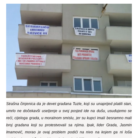
Strašna činjenica da je devet građana Tuzle, koji su unaprijed platili stan,
umrlo ne dočekavši useljenje u svoj posjed ide na dušu, usuđujemo se
reći, cijeloga grada, u moralnom smislu, jer su kupci imali besramno mali
broj građana koji su protestvovali sa njima. Ipak, lider Grada, Jasmin
Imamović, morao je ovaj problem podići na nivo na kojem ga ni loša