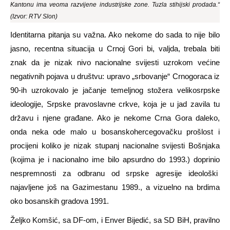
Kantonu ima veoma razvijene industrijske zone. Tuzla stihijski prodada.“
(Izvor: RTV Slon)
Identitarna pitanja su važna. Ako nekome do sada to nije bilo
jasno, recentna situacija u Crnoj Gori bi, valjda, trebala biti
znak da je nizak nivo nacionalne svijesti uzrokom većine
negativnih pojava u društvu: upravo „srbovanje“ Crnogoraca iz
90-ih uzrokovalo je jačanje temeljnog stožera velikosrpske
ideologije, Srpske pravoslavne crkve, koja je u jad zavila tu
državu i njene građane. Ako je nekome Crna Gora daleko,
onda neka ode malo u bosanskohercegovačku prošlost i
procijeni koliko je nizak stupanj nacionalne svijesti Bošnjaka
(kojima je i nacionalno ime bilo apsurdno do 1993.) doprinio
nespremnosti za odbranu od srpske agresije ideološki
najavljene još na Gazimestanu 1989., a vizuelno na brdima
oko bosanskih gradova 1991.
Željko Komšić, sa DF-om, i Enver Bijedić, sa SD BiH, pravilno