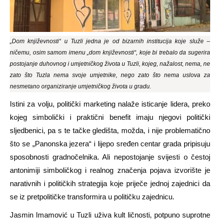
„Dom književnosti“ u Tuzli jedna je od bizarnih institucija koje služe –
ničemu, osim samom imenu „dom književnosti“, koje bi trebalo da sugerira
postojanje duhovnog i umjetničkog života u Tuzli, kojeg, nažalost, nema, ne
zato što Tuzla nema svoje umjetnike, nego zato što nema uslova za
nesmetano organiziranje umjetničkog života u gradu.
Istini za volju, politički marketing nalaže isticanje lidera, preko
kojeg simbolički i praktični benefit imaju njegovi politički
sljedbenici, pa s te tačke gledišta, možda, i nije problematično
što se „Panonska jezera“ i lijepo sređen centar grada pripisuju
sposobnosti gradnočelnika. Ali nepostojanje svijesti o čestoj
antonimiji simboličkog i realnog značenja pojava izvorište je
narativnih i političkih strategija koje priječe jednoj zajednici da
se iz pretpolitičke transformira u političku zajednicu.
Jasmin Imamović u Tuzli uživa kult ličnosti, potpuno suprotne