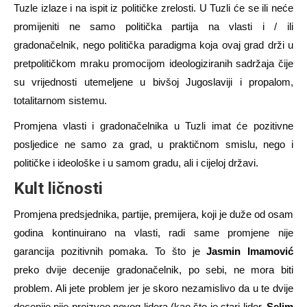
Tuzle izlaze i na ispit iz političke zrelosti. U Tuzli će se ili neće
promijeniti ne samo politička partija na vlasti i / ili
gradonačelnik, nego politička paradigma koja ovaj grad drži u
pretpolitičkom mraku promocijom ideologiziranih sadržaja čije
su vrijednosti utemeljene u bivšoj Jugoslaviji i propalom,
totalitarnom sistemu.
Promjena vlasti i gradonačelnika u Tuzli imat će pozitivne
posljedice ne samo za grad, u praktičnom smislu, nego i
političke i ideološke i u samom gradu, ali i cijeloj državi.
Kult
li
čnosti
Promjena predsjednika, partije, premijera, koji je duže od osam
godina kontinuirano na vlasti, radi same promjene nije
garancija pozitivnih pomaka. To što je
Jasmin Imamović
preko dvije decenije gradonačelnik, po sebi, ne mora biti
problem. Ali jete problem jer je skoro nezamislivo da u te dvije
decenije nije proizveo novog lidera (kao što je stari lider,
Selim