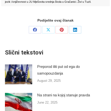
jezik i književnost u JU Mješovita srednja škola u Gračanici. Živi u Tuzli.
Podijelite ovaj članak
Share
Share
Share
Share
on
on
on
on
Facebook
X
Pinterest
LinkedIn
Slični tekstovi
Preporod iliti put od ega do
samopouzdanja
August 29, 2025
Na strani na kojoj stanuje pravda
June 22, 2025