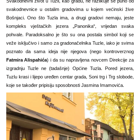
Svakodnevni život u Tuzli, kao gradu, ne razlikuje se puno od
svakodnevnice u ostalim gradovima u kojem većinski žive
Bošnjaci. Ono što Tuzla ima, a drugi gradovi nemaju, jeste
kompleks vještačkih jezera „Panonika“, vrijedan svaka
pohvale. Paradoksalno je što su ona postala simbol koji se
veže isključivo i samo za gradonačelnika Tuzle, iako je svima
poznato da sama ideja nije njegova (nego kontroverznog
Fatmira Alispahića
) i da su napravljena novcem Direkcije za
izgradnju Tuzle ne (tadašnje) Općine Tuzla. Pored jezera,
Tuzlu krasi i lijepo uređen centar grada, Soni trg i Trg slobode,
koje se također pripisiju sposobnosti Jasmina Imamovića.