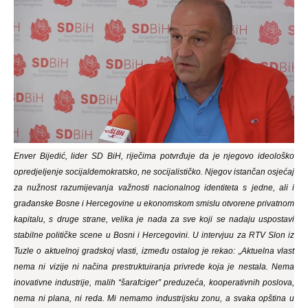
Enver Bijedić, lider SD BiH, riječima potvrđuje da je njegovo ideološko
opredjeljenje socijaldemokratsko, ne socijalističko. Njegov istančan osjećaj
za nužnost razumijevanja važnosti nacionalnog identiteta s jedne, ali i
građanske Bosne i Hercegovine u ekonomskom smislu otvorene privatnom
kapitalu, s druge strane, velika je nada za sve koji se nadaju uspostavi
stabilne političke scene u Bosni i Hercegovini. U intervjuu za RTV Slon iz
Tuzle o aktuelnoj gradskoj vlasti, između ostalog je rekao: „Aktuelna vlast
nema ni vizije ni načina prestruktuiranja privrede koja je nestala. Nema
inovativne industrije, malih “šarafciger” preduzeća, kooperativnih poslova,
nema ni plana, ni reda. Mi nemamo industrijsku zonu, a svaka opština u