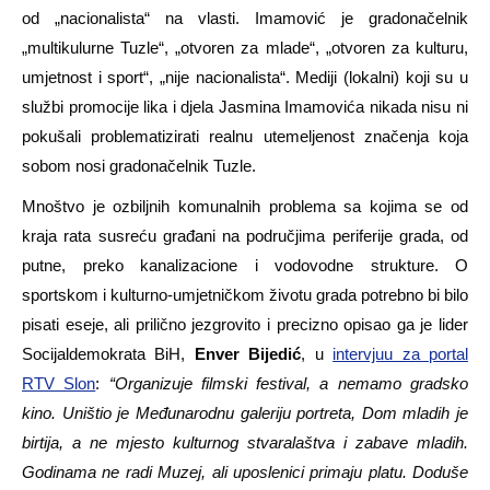
od „nacionalista“ na vlasti. Imamović je gradonačelnik
„multikulurne Tuzle“, „otvoren za mlade“, „otvoren za kulturu,
umjetnost i sport“, „nije nacionalista“. Mediji (lokalni) koji su u
službi promocije lika i djela Jasmina Imamovića nikada nisu ni
pokušali problematizirati realnu utemeljenost značenja koja
sobom nosi gradonačelnik Tuzle.
Mnoštvo je ozbiljnih komunalnih problema sa kojima se od
kraja rata susreću građani na područjima periferije grada, od
putne, preko kanalizacione i vodovodne strukture. O
sportskom i kulturno-umjetničkom životu grada potrebno bi bilo
pisati eseje, ali prilično jezgrovito i precizno opisao ga je lider
Socijaldemokrata BiH,
Enver Bijedić
, u
intervjuu za portal
RTV Slon
:
“Organizuje filmski festival, a nemamo gradsko
kino. Uništio je Međunarodnu galeriju portreta, Dom mladih je
birtija, a ne mjesto kulturnog stvaralaštva i zabave mladih.
Godinama ne radi Muzej, ali uposlenici primaju platu. Doduše