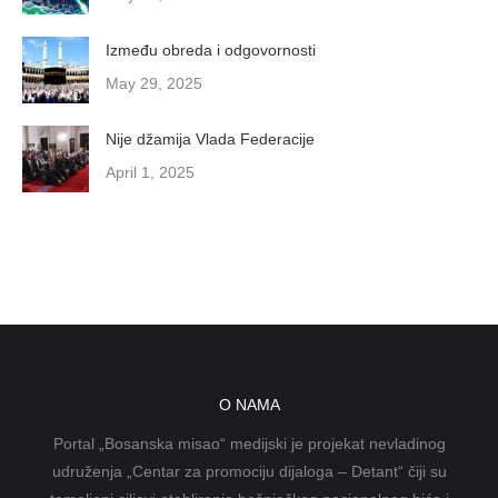
Između obreda i odgovornosti
May 29, 2025
Nije džamija Vlada Federacije
April 1, 2025
O NAMA
Portal „Bosanska misao“ medijski je projekat nevladinog
udruženja „Centar za promociju dijaloga – Detant“ čiji su