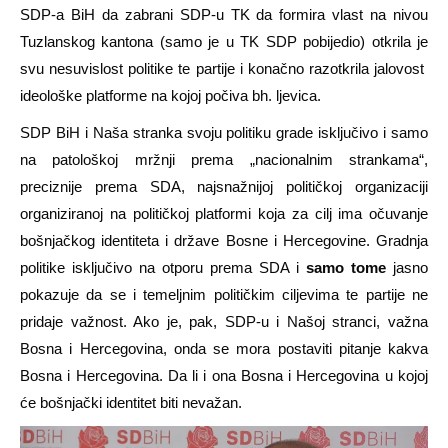
SDP-a BiH da zabrani SDP-u TK da formira vlast na nivou
Tuzlanskog kantona (samo je u TK SDP pobijedio) otkrila je
svu nesuvislost politike te partije i konačno razotkrila jalovost
ideološke platforme na kojoj počiva bh. ljevica.
SDP BiH i Naša stranka svoju politiku grade isključivo i samo
na patološkoj mržnji prema „nacionalnim strankama“,
preciznije prema SDA, najsnažnijoj političkoj organizaciji
organiziranoj na političkoj platformi koja za cilj ima očuvanje
bošnjačkog identiteta i države Bosne i Hercegovine. Gradnja
politike isključivo na otporu prema SDA i
samo tome
jasno
pokazuje da se i temeljnim političkim ciljevima te partije ne
pridaje važnost. Ako je, pak, SDP-u i Našoj stranci, važna
Bosna i Hercegovina, onda se mora postaviti pitanje kakva
Bosna i Hercegovina. Da li i ona Bosna i Hercegovina u kojoj
će bošnjački identitet biti nevažan.