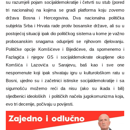
su razumjeli pojam socijaldemokratije i četvrti su stub (pored
tri nacionalna) na kojima se gradi platforma koju zovemo
država Bosna i Hercegovina. Dva nacionalna politička
subjekta Srba i Hrvata rade protiv bosanske države, ali su u
postojećoj situaciji ipak dio političkog sistema u kome je važno
probosanskim snagama oduprijeti se njihovom djelovanju.
Političke opcije Komšićeve i Bijedićeve, da spomenemo i
Fazlagića i njegov GS i socijaldemokrate okupljene oko
Komšića i Lazovića u Sarajevu, baš kao i sve one
nespomenute koji ipak shvataju igru u kulturološkom ratu u
Bosni, ujedno su i začetnici istinske socijaldemokratije i sa
sigurnošću možemo reći da nisu (ako su ikada i bili)
sljedbenici ideoloških i političkih načela jugokomunizma koja,
evo tri decenije, počivaju u povijesti.