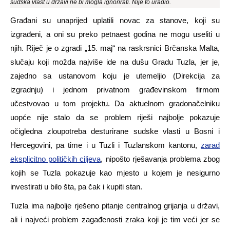
sudska vlast u državi ne bi mogla ignorirati. Nije to uradio.
Građani su unaprijed uplatili novac za stanove, koji su
izgrađeni, a oni su preko petnaest godina ne mogu useliti u
njih. Riječ je o zgradi „15. maj“ na raskrsnici Brčanska Malta,
slučaju koji možda najviše ide na dušu Gradu Tuzla, jer je,
zajedno sa ustanovom koju je utemeljio (Direkcija za
izgradnju) i jednom privatnom građevinskom firmom
učestvovao u tom projektu. Da aktuelnom gradonačelniku
uopće nije stalo da se problem riješi najbolje pokazuje
očigledna zloupotreba desturirane sudske vlasti u Bosni i
Hercegovini, pa time i u Tuzli i Tuzlanskom kantonu,
zarad
eksplicitno političkih ciljeva
, nipošto rješavanja problema zbog
kojih se Tuzla pokazuje kao mjesto u kojem je nesigurno
investirati u bilo šta, pa čak i kupiti stan.
Tuzla ima najbolje rješeno pitanje centralnog grijanja u državi,
ali i najveći problem zagađenosti zraka koji je tim veći jer se