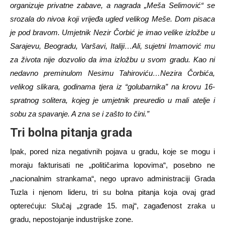
organizuje privatne zabave, a nagrada „Meša Selimović“ se
srozala do nivoa koji vrijeđa ugled velikog Meše. Dom pisaca
je pod bravom. Umjetnik Nezir Čorbić je imao velike izložbe u
Sarajevu, Beogradu, Varšavi, Italiji…Ali, sujetni Imamović mu
za života nije dozvolio da ima izložbu u svom gradu. Kao ni
nedavno preminulom Nesimu Tahiroviću…Nezira Čorbića,
velikog slikara, godinama tjera iz “golubarnika” na krovu 16-
spratnog solitera, kojeg je umjetnik preuredio u mali atelje i
sobu za spavanje. A zna se i zašto to čini.”
Tri
bolna
pitanja
grada
Ipak, pored niza negativnih pojava u gradu, koje se mogu i
moraju fakturisati ne „političarima lopovima“, posebno ne
„nacionalnim strankama“, nego upravo administraciji Grada
Tuzla i njenom lideru, tri su bolna pitanja koja ovaj grad
opterećuju: Slučaj „zgrade 15. maj“, zagađenost zraka u
gradu, nepostojanje industrijske zone.