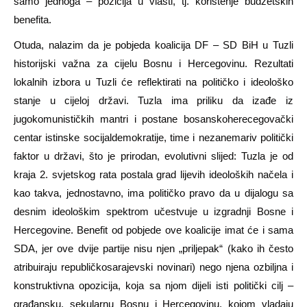
samo jednoga – pozicija u vlasti, tj. korištenje budžetskih
benefita.
Otuda, nalazim da je pobjeda koalicija DF – SD BiH u Tuzli
historijski važna za cijelu Bosnu i Hercegovinu. Rezultati
lokalnih izbora u Tuzli će reflektirati na političko i ideološko
stanje u cijeloj državi. Tuzla ima priliku da izađe iz
jugokomunističkih mantri i postane bosanskoherecegovački
centar istinske socijaldemokratije, time i nezanemariv politički
faktor u državi, što je prirodan, evolutivni slijed: Tuzla je od
kraja 2. svjetskog rata postala grad lijevih ideoloških načela i
kao takva, jednostavno, ima političko pravo da u dijalogu sa
desnim ideološkim spektrom učestvuje u izgradnji Bosne i
Hercegovine. Benefit od pobjede ove koalicije imat će i sama
SDA, jer ove dvije partije nisu njen „priljepak“ (kako ih često
atribuiraju republičkosarajevski novinari) nego njena ozbiljna i
konstruktivna opozicija, koja sa njom dijeli isti politički cilj –
građansku, sekularnu Bosnu i Hercegovinu, kojom vladaju