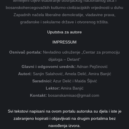
temeljeni ciljevi etabliranje bošnjačkog nacionalnog bića i
bosanskohercegovačkih kutlurno-civilizacijskih vrijednosti u duhu
Zapadnih načela liberalne demokratije, vladavine prava,
građanske i sekularne države i otvorenog tržišta.
Uputstva za autore
IMPRESSUM
Osnivač portala:
Nevladino udruženje „Centar za promociju
dijaloga – Detant“
Glavni i odgovorni urednik:
Adnan Pejčinović
Autori:
Sanjin Salahović, Amela Delić, Amira Banjić
Saradnici:
Azur Delić i Maida Šljivić
Lektor:
Amira Banjić
Kontakt:
bosanskamisao@gmail.com
Svi tekstovi napisani na ovom portalu autorska su djela i iste je
zabranjeno kopirati i objavljivati na drugim portalima bez
navođenja izvora.