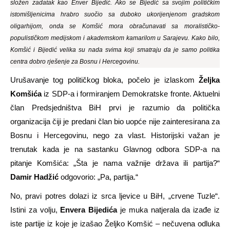
složen zadatak kao Enver Bijedić. Ako se Bijedić sa svojim političkim
istomišljenicima hrabro suočio sa duboko ukorijenjenom gradskom
oligarhijom, onda se Komšić mora obračunavati sa moralističko-
populističkom medijskom i akademskom kamarilom u Sarajevu. Kako bilo,
Komšić i Bijedić velika su nada svima koji smatraju da je samo politika
centra dobro rješenje za Bosnu i Hercegovinu.
Urušavanje tog političkog bloka, počelo je izlaskom
Željka
Komšića
iz SDP-a i formiranjem Demokratske fronte. Aktuelni
član Predsjedništva BiH prvi je razumio da politička
organizacija čiji je predani član bio uopće nije zainteresirana za
Bosnu i Hercegovinu, nego za vlast. Historijski važan je
trenutak kada je na sastanku Glavnog odbora SDP-a na
pitanje Komšića: „Šta je nama važnije država ili partija?“
Damir Hadžić
odgovorio: „Pa, partija.“
No, pravi potres dolazi iz srca ljevice u BiH, „crvene Tuzle“.
Istini za volju,
Envera
Bijedi
ća
je muka natjerala da izađe iz
iste partije iz koje je izašao Željko Komšić – nečuvena odluka