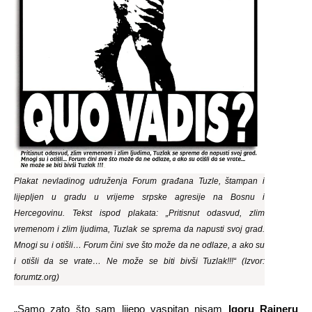
Plakat nevladinog udruženja Forum građana Tuzle, štampan i
lijepljen u gradu u vrijeme srpske agresije na Bosnu i
Hercegovinu. Tekst ispod plakata: „Pritisnut odasvud, zlim
vremenom i zlim ljudima, Tuzlak se sprema da napusti svoj grad.
Mnogi su i otišli… Forum čini sve što može da ne odlaze, a ako su
i otišli da se vrate… Ne može se biti bivši Tuzlak!!!“ (Izvor:
forumtz.org)
„Samo zato što sam lijepo vaspitan nisam
Igoru Rajneru