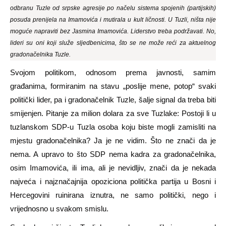
odbranu Tuzle od srpske agresije po načelu sistema spojenih (partijskih)
posuda prenijela na Imamovića i mutirala u kult ličnosti. U Tuzli, ništa nije
moguće napraviti bez Jasmina Imamovića. Liderstvo treba podržavati. No,
lideri su oni koji služe sljedbenicima, što se ne može reći za aktuelnog
gradonačelnika Tuzle.
Svojom politikom, odnosom prema javnosti, samim
građanima, formiranim na stavu „poslije mene, potop“ svaki
politički lider, pa i gradonačelnik Tuzle, šalje signal da treba biti
smijenjen. Pitanje za milion dolara za sve Tuzlake: Postoji li u
tuzlanskom SDP-u Tuzla osoba koju biste mogli zamisliti na
mjestu gradonačelnika? Ja je ne vidim. Što ne znači da je
nema. A upravo to što SDP nema kadra za gradonačelnika,
osim Imamovića, ili ima, ali je nevidljiv, znači da je nekada
najveća i najznačajnija opoziciona politička partija u Bosni i
Hercegovini ruinirana iznutra, ne samo politički, nego i
vrijednosno u svakom smislu.