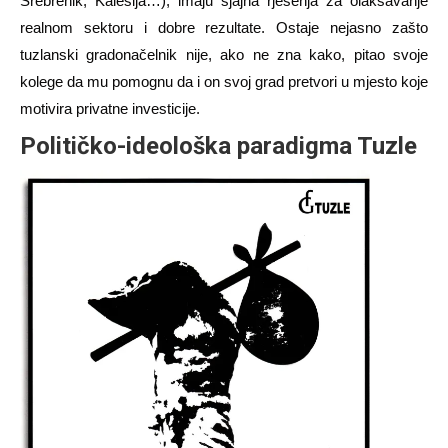
Srebrenik, Kalesija…), imaju sjajna rješenja za olakšavanje
realnom sektoru i dobre rezultate. Ostaje nejasno zašto
tuzlanski gradonačelnik nije, ako ne zna kako, pitao svoje
kolege da mu pomognu da i on svoj grad pretvori u mjesto koje
motivira privatne investicije.
Politi
čko-ideološka paradigma Tuzle