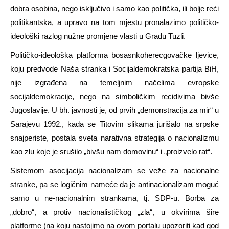
dobra osobina, nego isključivo i samo kao politička, ili bolje reći
politikantska, a upravo na tom mjestu pronalazimo političko-
ideološki razlog nužne promjene vlasti u Gradu Tuzli.
Političko-ideološka platforma bosasnkoherecgovačke ljevice,
koju predvode Naša stranka i Socijaldemokratska partija BiH,
nije izgrađena na temeljnim načelima evropske
socijaldemokracije, nego na simboličkim recidivima bivše
Jugoslavije. U bh. javnosti je, od prvih „demonstracija za mir“ u
Sarajevu 1992., kada se Titovim slikama jurišalo na srpske
snajperiste, postala sveta narativna strategija o nacionalizmu
kao zlu koje je srušilo „bivšu nam domovinu“ i „proizvelo rat“.
Sistemom asocijacija nacionalizam se veže za nacionalne
stranke, pa se logičnim nameće da je antinacionalizam moguć
samo u ne-nacionalnim strankama, tj. SDP-u. Borba za
„dobro“, a protiv nacionalističkog „zla“, u okvirima šire
platforme (na koju nastojimo na ovom portalu upozoriti kad god