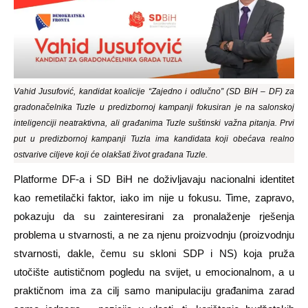
Vahid Jusufović, kandidat koalicije “Zajedno i odlučno” (SD BiH – DF) za
gradonačelnika Tuzle u predizbornoj kampanji fokusiran je na salonskoj
inteligenciji neatraktivna, ali građanima Tuzle suštinski važna pitanja. Prvi
put u predizbornoj kampanji Tuzla ima kandidata koji obećava realno
ostvarive ciljeve koji će olakšati život građana Tuzle.
Platforme DF-a i SD BiH ne doživljavaju nacionalni identitet
kao remetilački faktor, iako im nije u fokusu. Time, zapravo,
pokazuju da su zainteresirani za pronalaženje rješenja
problema u stvarnosti, a ne za njenu proizvodnju (proizvodnju
stvarnosti, dakle, čemu su skloni SDP i NS) koja pruža
utočište autističnom pogledu na svijet, u emocionalnom, a u
praktičnom ima za cilj samo manipulaciju građanima zarad