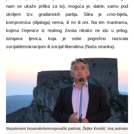
nam se ukaže prilika za to), moguća je, dakle, samo pod
okriljem tzv. građanskih partija. Slika je crno-bijela,
kompromisa (dijaloga) nema, ili mi ili oni. Na tim mantrama,
kojima činjenice iz realnog života nikako ne idu u prilog,
istrajava ljevica, koja je sebe pogrešno nazivala
socijaldemokracijom ili socijal-liberalima (Naša stranka).
Nepatvoreni bosanskoherecegovački patriota, Željko Komšić, ima jednako