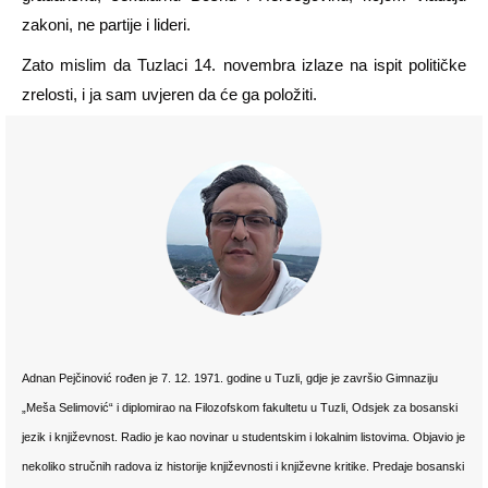
zakoni, ne partije i lideri.
Zato mislim da Tuzlaci 14. novembra izlaze na ispit političke
zrelosti, i ja sam uvjeren da će ga položiti.
Adnan Pejčinović rođen je 7. 12. 1971. godine u Tuzli, gdje je završio Gimnaziju
„Meša Selimović“ i diplomirao na Filozofskom fakultetu u Tuzli, Odsjek za bosanski
jezik i književnost. Radio je kao novinar u studentskim i lokalnim listovima. Objavio je
nekoliko stručnih radova iz historije književnosti i književne kritike. Predaje bosanski