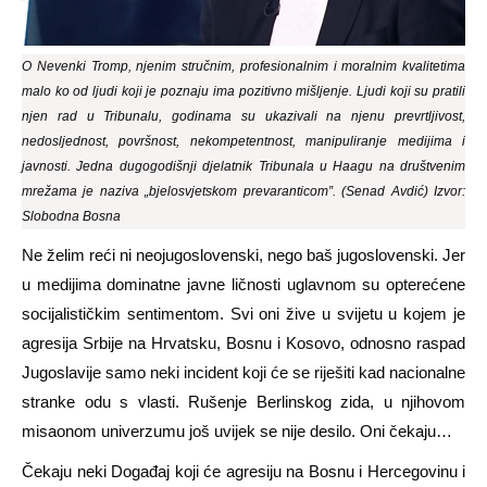
O Nevenki Tromp, njenim stručnim, profesionalnim i moralnim kvalitetima
malo ko od ljudi koji je poznaju ima pozitivno mišljenje. Ljudi koji su pratili
njen rad u Tribunalu, godinama su ukazivali na njenu prevrtljivost,
nedosljednost, površnost, nekompetentnost, manipuliranje medijima i
javnosti. Jedna dugogodišnji djelatnik Tribunala u Haagu na društvenim
mrežama je naziva „bjelosvjetskom prevaranticom”. (Senad Avdić) Izvor:
Slobodna Bosna
Ne želim reći ni neojugoslovenski, nego baš jugoslovenski. Jer
u medijima dominatne javne ličnosti uglavnom su opterećene
socijalističkim sentimentom. Svi oni žive u svijetu u kojem je
agresija Srbije na Hrvatsku, Bosnu i Kosovo, odnosno raspad
Jugoslavije samo neki incident koji će se riješiti kad nacionalne
stranke odu s vlasti. Rušenje Berlinskog zida, u njihovom
misaonom univerzumu još uvijek se nije desilo. Oni čekaju…
Čekaju neki Događaj koji će agresiju na Bosnu i Hercegovinu i