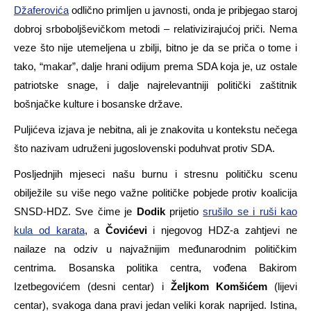
Džaferovića
odlično primljen u javnosti, onda je pribjegao staroj
dobroj srboboljševičkom metodi – relativizirajućoj priči. Nema
veze što nije utemeljena u zbilji, bitno je da se priča o tome i
tako, “makar”, dalje hrani odijum prema SDA koja je, uz ostale
patriotske snage, i dalje najrelevantniji politički zaštitnik
bošnjačke kulture i bosanske države.
Puljićeva izjava je nebitna, ali je znakovita u kontekstu nečega
što nazivam udruženi jugoslovenski poduhvat protiv SDA.
Posljednjih mjeseci našu burnu i stresnu političku scenu
obilježile su više nego važne političke pobjede protiv koalicija
SNSD-HDZ. Sve čime je
Dodik
prijetio
srušilo se i ruši kao
kula od karata
, a
Čovićevi
i njegovog HDZ-a zahtjevi ne
nailaze na odziv u najvažnijim međunarodnim političkim
centrima. Bosanska politika centra, vođena Bakirom
Izetbegovićem (desni centar) i
Željkom Komšićem
(lijevi
centar), svakoga dana pravi jedan veliki korak naprijed. Istina,