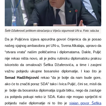
Šefir Džaferović prilikom obraćanja u Vijeću sigurnosti UN-a. Foto: sda.ba
Da je Puljićeva izjava apsurdna govori činjenica da je posao
našeg sjajnog ambasdora pri UN-u, Svena Alkalaja, upravo da
“otvara vrata” našim političarima i diplomatama. Dakle, Puljić
nije rekao ništa novo, ali je jednu rutinsku diplomatsku praksu
iskoristio da omalovaži Šefika Džaferovića, a time i zasjeni
važnu pobjedu ukupne bosanske diplomatije. I kao što je
Senad Hadžifejzović
rekao “da je bolje da nam bude gore,
ako će to značiti poraz SDA” tako i Ivica Puljić, čini se, misli da
je bolje da bosanska diplomatija izgubi bitku, nego da zasluge
za pobjedu pokupi neko iz SDA. Kako nije mogao spriječiti ni
pobjedu naše diplomatije ni to što je
sjajan govor Šefika