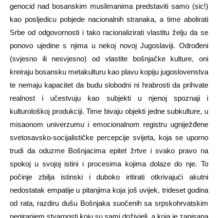
genocid nad bosanskim muslimanima predstaviti samo (sic!)
kao posljedicu pobjede nacionalnih stranaka, a time abolirati
Srbe od odgovornosti i tako racionalizirati vlastitu želju da se
ponovo ujedine s njima u nekoj novoj Jugoslaviji. Odrođeni
(svjesno ili nesvjesno) od vlastite bošnjačke kulture, oni
kreiraju bosansku metakulturu kao plavu kopiju jugoslovenstva
te nemaju kapacitet da budu slobodni ni hrabrosti da prihvate
realnost i učestvuju kao subjekti u njenoj spoznaji i
kulturološkoj produkciji. Time bivaju objekti jedne subkulture, u
misaonom univerzumu i emocionalnom registru ugniježđene
svetosavsko-socijalističke percepcije svijeta, koja se uporno
trudi da oduzme Bošnjacima epitet žrtve i svako pravo na
spokoj u svojoj istini i procesima kojima dolaze do nje. To
počinje zbilja istinski i duboko iritirati otkrivajući akutni
nedostatak empatije u pitanjima koja još uvijek, trideset godina
od rata, razdiru dušu Bošnjaka suočenih sa srpskohrvatskim
negiranjem stvarnosti koju su sami doživjeli, a koja je zapisana