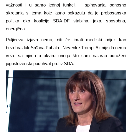
važnosti i u samo jednoj funkciji – spinovanja, odnosno
skretanja s tema koje jasno pokazuju da je probosanska
politika oko koalicije SDA-DF stabilna, jaka, sposobna,
energična.
Puljićeva izjava nema, niti će imati medijski odjek kao
bezobrazluk Srđana Puhala i Nevenke Tromp. Ali nije da nema
veze sa njima u okviru onoga što sam nazvao udruženi
jugoslovenski poduhvat protiv SDA.