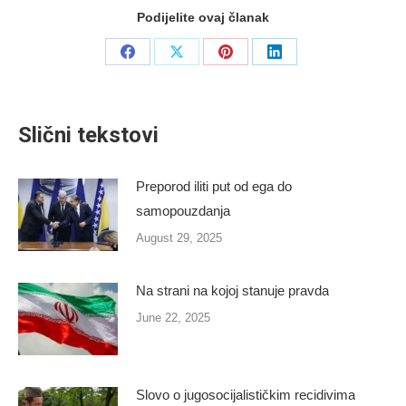
Podijelite ovaj članak
Share
Share
Share
Share
on
on
on
on
Facebook
X
Pinterest
LinkedIn
Slični tekstovi
Preporod iliti put od ega do
samopouzdanja
August 29, 2025
Na strani na kojoj stanuje pravda
June 22, 2025
Slovo o jugosocijalističkim recidivima