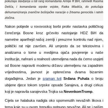
pokušaja stavljanja u isti rang komandanta Armije R BiH, rahmetli Rasima
Delića, i komandanta srpske vojske, Ratka Mladića, do pokušaja
dehumaniziranja zvanične bošnjačke naracije o žrtvama genocida i ratnih
zločina.
Nakon pobjede u rovovoskoj borbi protiv nastavka političkog
čerečenja Bosne kroz grčevito nastojanje HDZ BiH da
nametne aparthejd našoj zemlji i preuzme kontrolu nad njom,
politički rat nije završen. Ali umjesto da se tekstovima i
analizama o tome u medijima ojača povjerenje u naše
institucije, nahrani u realnosti utemeljena nada da ćemo uspjeti
od Bosne napraviti modernu državu utemeljenu na zapadnim
vrijednostima, javnost je opterećena dvama bizarnim
događajima. Jedan je
sraman tvit
Srđana Puhala
o broju
ubijene djece tokom srpske opsade Sarajeva, a drugi cirkus
koji je napravila sarajevska Trojka sa
NevenkomTromp
.
Cijela se halabuka nadigla oko spomenutih nevažnih likova i
tema koje su u ovom trenutku potpuno nevažne. Ali ne i našim