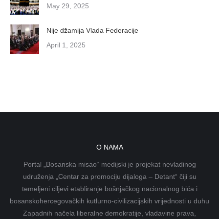
May 29, 2025
Nije džamija Vlada Federacije
April 1, 2025
O NAMA
Portal „Bosanska misao“ medijski je projekat nevladinog
udruženja „Centar za promociju dijaloga – Detant“ čiji su
temeljeni ciljevi etabliranje bošnjačkog nacionalnog bića i
bosanskohercegovačkih kutlurno-civilizacijskih vrijednosti u duhu
Zapadnih načela liberalne demokratije, vladavine prava,