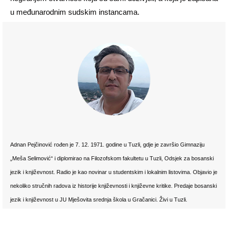
u međunarodnim sudskim instancama.
Adnan Pejčinović rođen je 7. 12. 1971. godine u Tuzli, gdje je završio Gimnaziju
„Meša Selimović“ i diplomirao na Filozofskom fakultetu u Tuzli, Odsjek za bosanski
jezik i književnost. Radio je kao novinar u studentskim i lokalnim listovima. Objavio je
nekoliko stručnih radova iz historije književnosti i književne kritike. Predaje bosanski
jezik i književnost u JU Mješovita srednja škola u Gračanici. Živi u Tuzli.