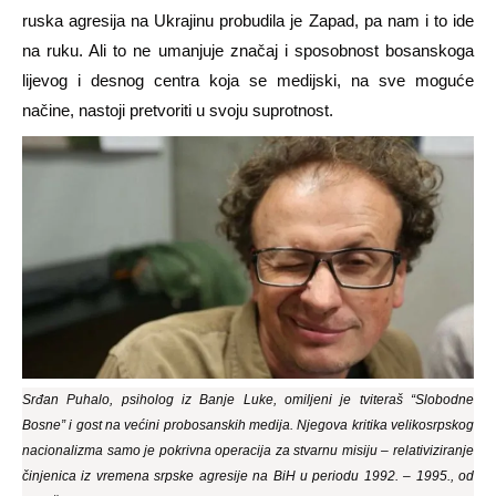
ruska agresija na Ukrajinu probudila je Zapad, pa nam i to ide
na ruku. Ali to ne umanjuje značaj i sposobnost bosanskoga
lijevog i desnog centra koja se medijski, na sve moguće
načine, nastoji pretvoriti u svoju suprotnost.
Srđan Puhalo, psiholog iz Banje Luke, omiljeni je tviteraš “Slobodne
Bosne” i gost na većini probosanskih medija. Njegova kritika velikosrpskog
nacionalizma samo je pokrivna operacija za stvarnu misiju – relativiziranje
činjenica iz vremena srpske agresije na BiH u periodu 1992. – 1995., od