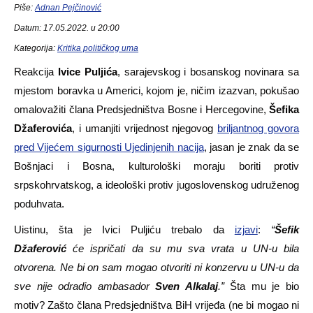
Piše:
Adnan Pejčinović
Datum: 17.05.2022. u 20:00
Kategorija:
Kritika političkog uma
Reakcija
Ivice Puljića
, sarajevskog i bosanskog novinara sa
mjestom boravka u Americi, kojom je, ničim izazvan, pokušao
omalovažiti člana Predsjedništva Bosne i Hercegovine,
Šefika
Džaferovića
, i umanjiti vrijednost njegovog
briljantnog govora
pred Vijećem sigurnosti Ujedinjenih nacija
, jasan je znak da se
Bošnjaci i Bosna, kulturološki moraju boriti protiv
srpskohrvatskog, a ideološki protiv jugoslovenskog udruženog
poduhvata.
Uistinu, šta je Ivici Puljiću trebalo da
izjavi
:
“
Šefik
Džaferović
će ispričati da su mu sva vrata u UN-u bila
otvorena. Ne bi on sam mogao otvoriti ni konzervu u UN-u da
sve nije odradio ambasador
Sven Alkalaj
.”
Šta mu je bio
motiv? Zašto člana Predsjedništva BiH vrijeđa (ne bi mogao ni