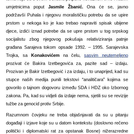
umjetnicima poput
Jasmile Žbanić.
Ona će se, javno
podržavši Puhala i njegovu moralističku potrebu da se upire
prstom u nekoga ko je kao trebao napraviti spisak ubijene
djece, izdići iznad potrebe da se upre prstom u tog srpskog
socijalistu zbog njegovog pokušaja relativiziranja patnje
građana Sarajeva tokom opsade 1992. – 1995. Sarajevska
Trojka, sa
Konakovićem
na čelu,
sasvim neutemeljeno
prozivat će Bakira Izetbegovića za, pazite sad – izdaju.
Prozivan je Bakir Izetbegović i za izdaju, i to unaprijed, kad su
stupce naših medija punili tekstovi “analitičara” kojima se
govorilo o tajnom dogovoru između SDA i HDZ oko Izbornog
zakona. Pa, kad su vidjeli da izdaje nema, sjetili su se revizije
tužbe za genocid protiv Srbije.
Razumnom čovjeku ne treba objašnjavati da su u pitanju
događaji i izjave koje su u datom kontekstu (doslovno rečeno
politički i diplomatski rat za opstanak Bosne) nižerazredne