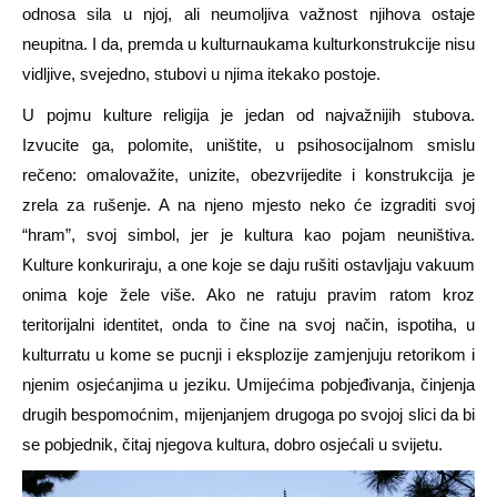
odnosa sila u njoj, ali neumoljiva važnost njihova ostaje
neupitna. I da, premda u kulturnaukama kulturkonstrukcije nisu
vidljive, svejedno, stubovi u njima itekako postoje.
U pojmu kulture religija je jedan od najvažnijih stubova.
Izvucite ga, polomite, uništite, u psihosocijalnom smislu
rečeno: omalovažite, unizite, obezvrijedite i konstrukcija je
zrela za rušenje. A na njeno mjesto neko će izgraditi svoj
“hram”, svoj simbol, jer je kultura kao pojam neuništiva.
Kulture konkuriraju, a one koje se daju rušiti ostavljaju vakuum
onima koje žele više. Ako ne ratuju pravim ratom kroz
teritorijalni identitet, onda to čine na svoj način, ispotiha, u
kulturratu u kome se pucnji i eksplozije zamjenjuju retorikom i
njenim osjećanjima u jeziku. Umijećima pobjeđivanja, činjenja
drugih bespomoćnim, mijenjanjem drugoga po svojoj slici da bi
se pobjednik, čitaj njegova kultura, dobro osjećali u svijetu.