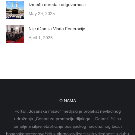
Između obreda i odgovornosti
May 29, 2025
Nije džamija Vlada Federacije
April 1, 2025
O NAMA
Portal „Bosanska misao“ medijski je projekat nevladinog
udruženja „Centar za promociju dijaloga – Detant“ čiji su
temeljeni ciljevi etabliranje bošnjačkog nacionalnog bića i
bosanskohercegovačkih kutlurno-civilizacijskih vrijednosti u duhu