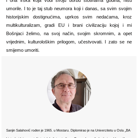
i ona irska koja vodi svoju borbu stotinama godina, nisu
umorile. I to je taj stub neumora koji i danas, sa svim svojim
historijskim dostignućima, uprkos svim nedaćama, kroz
multikulturalizam, gradi EU i brani civilizaciju kojoj i mi
Bošnjaci želimo, na svoj način, svojim skromnim, a opet
vrijednim, kulturološkim prilogom, učestvovati. I zato se ne
smijemo umoriti.
Sanjin Salahović rođen je 1965. u Mostaru. Diplomirao je na Univerzitetu u Oslu „BA