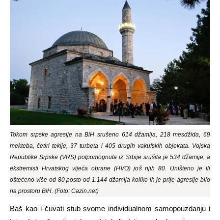
Tokom srpske agresije na BiH srušeno 614 džamija, 218 mesdžida, 69
mekteba, četiri tekije, 37 turbeta i 405 drugih vakufskih objekata. Vojska
Republike Srpske (VRS) potpomognuta iz Srbije srušila je 534 džamije, a
ekstremisti Hrvatskog vijeća obrane (HVO) još njih 80. Uništeno je ili
oštećeno više od 80 posto od 1.144 džamija koliko ih je prije agresije bilo
na prostoru BiH. (Foto: Cazin.net)
Baš kao i čuvati stub svome individualnom samopouzdanju i