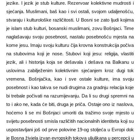
jezike. I jezik je stub kulture. Rezervoar kolektivne mudrosti i
sjećanja. Muslimani, baš kao i svi ostali, svojom udaljenošću,
stvaraju i kulturološke različitosti. U Bosni se zato ljudi kojima
je islam stub kulturi, bosanski muslimani, zovu Bošnjaci. Time
naglašavaju svoju posebnost, nastalu posebnošću mjesta na
kome jesu. Imaju svoju kulturu čija krovna konstrukcija počiva
na stubovima koji je nose. Stubovi koji jesu: religija, vlastiti
jezik, ali i historija koja se dešavala i dešava na Balkanu u
uslovima zabilježenim kolektivnim sjećanjem kroz dugi tok
vremena. Bošnjačka, kao i sve ostale kulture, ima svoju
posebnost i kao takva se nudi drugima za gradnju relacija koje
bi trebale počivati na razumijevanju. Da li su drugi spremni na
to i ako ne, kada će biti, druga je priča. Ostaje ono iz naslova,
hoćemo li se mi Bošnjaci umoriti da tražimo svoje mjesto u
svijetu posebnosti smisla različitih nacionalnih identiteta koji su
uspostavljani još od prve polovine 19-og stoljeća u Evropi dok
je Bosna živjela izvan evropskih tokova uljuljkana u percepcij u