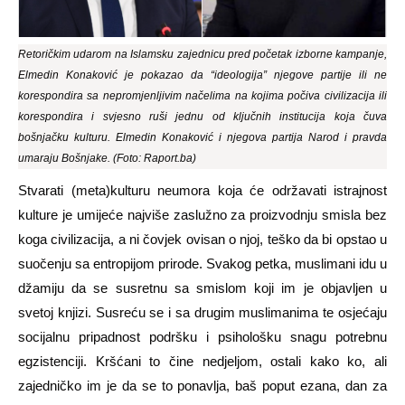
Retoričkim udarom na Islamsku zajednicu pred početak izborne kampanje,
Elmedin Konaković je pokazao da “ideologija” njegove partije ili ne
korespondira sa nepromjenljivim načelima na kojima počiva civilizacija ili
korespondira i svjesno ruši jednu od ključnih institucija koja čuva
bošnjačku kulturu. Elmedin Konaković i njegova partija Narod i pravda
umaraju Bošnjake. (Foto: Raport.ba)
Stvarati (meta)kulturu neumora koja će održavati istrajnost
kulture je umijeće najviše zaslužno za proizvodnju smisla bez
koga civilizacija, a ni čovjek ovisan o njoj, teško da bi opstao u
suočenju sa entropijom prirode. Svakog petka, muslimani idu u
džamiju da se susretnu sa smislom koji im je objavljen u
svetoj knjizi. Susreću se i sa drugim muslimanima te osjećaju
socijalnu pripadnost podršku i psihološku snagu potrebnu
egzistenciji. Kršćani to čine nedjeljom, ostali kako ko, ali
zajedničko im je da se to ponavlja, baš poput ezana, dan za