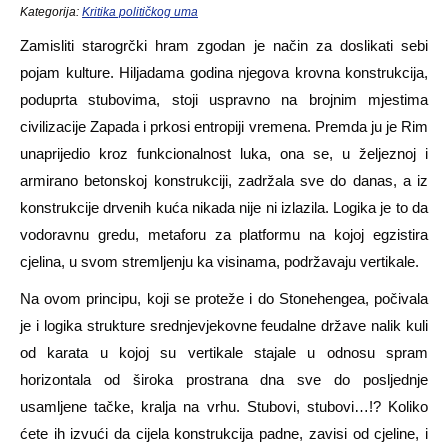
Kategorija:
Kritika političkog uma
Zamisliti starogrčki hram zgodan je način za doslikati sebi
pojam kulture. Hiljadama godina njegova krovna konstrukcija,
poduprta stubovima, stoji uspravno na brojnim mjestima
civilizacije Zapada i prkosi entropiji vremena. Premda ju je Rim
unaprijedio kroz funkcionalnost luka, ona se, u željeznoj i
armirano betonskoj konstrukciji, zadržala sve do danas, a iz
konstrukcije drvenih kuća nikada nije ni izlazila. Logika je to da
vodoravnu gredu, metaforu za platformu na kojoj egzistira
cjelina, u svom stremljenju ka visinama, podržavaju vertikale.
Na ovom principu, koji se proteže i do Stonehengea, počivala
je i logika strukture srednjevjekovne feudalne države nalik kuli
od karata u kojoj su vertikale stajale u odnosu spram
horizontala od široka prostrana dna sve do posljednje
usamljene tačke, kralja na vrhu. Stubovi, stubovi…!? Koliko
ćete ih izvući da cijela konstrukcija padne, zavisi od cjeline, i