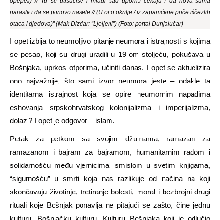
opepeli) // Tu se utisućiše i mladi sad uporno čekaju / da nova šuma
naraste i da se ponovo nasele // (U ono okrilje / iz zapamćene priče iščezlih
otaca i djedova)” (Mak Dizdar: “Ljeljeni”) (Foto: portal Dunjalučar)
I opet izbija to neumoljivo pitanje neumora i istrajnosti s kojima
se posao, koji su drugi uradili u 19-om stoljeću, pokušava u
Bošnjaka, uprkos otporima, učiniti danas. I opet se aktuelizira
ono najvažnije, što sami izvor neumora jeste – odakle ta
identitarna istrajnost koja se opire neumornim napadima
eshovanja srpskohrvatskog kolonijalizma i imperijalizma,
dolazi? I opet je odgovor – islam.
Petak za petkom sa svojim džumama, ramazan za
ramazanom i bajram za bajramom, humanitarnim radom i
solidarnošću među vjernicima, smislom u svetim knjigama,
“sigurnošću” u smrti koja nas razlikuje od načina na koji
skončavaju životinje, tretiranje bolesti, moral i bezbrojni drugi
rituali koje Bošnjak ponavlja ne pitajući se zašto, čine jednu
kulturu. Bošnjačku kulturu. Kulturu Bošnjaka koji je odlučio