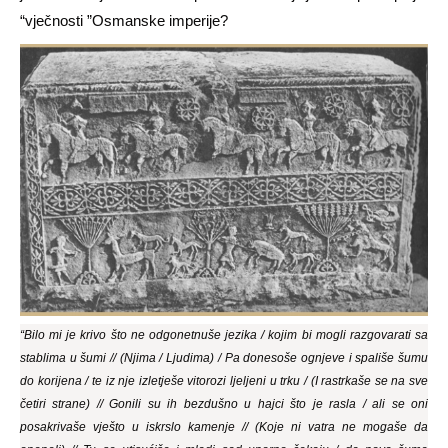
“vječnosti ”Osmanske imperije?
“Bilo mi je krivo što ne odgonetnuše jezika / kojim bi mogli razgovarati sa
stablima u šumi // (Njima / Ljudima) / Pa donesoše ognjeve i spališe šumu
do korijena / te iz nje izletješe vitorozi ljeljeni u trku / (I rastrkaše se na sve
četiri strane) // Gonili su ih bezdušno u hajci što je rasla / ali se oni
posakrivaše vješto u iskrslo kamenje // (Koje ni vatra ne mogaše da