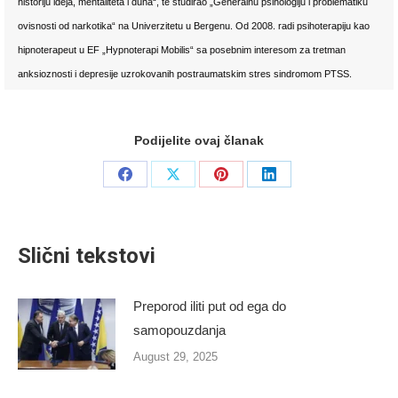
historiju ideja, mentaliteta i duha“, te studirao „Generalnu psihologiju i problematiku
ovisnosti od narkotika“ na Univerzitetu u Bergenu. Od 2008. radi psihoterapiju kao
hipnoterapeut u EF „Hypnoterapi Mobilis“ sa posebnim interesom za tretman
anksioznosti i depresije uzrokovanih postraumatskim stres sindromom PTSS.
Podijelite ovaj članak
Share
Share
Share
Share
on
on
on
on
Facebook
X
Pinterest
LinkedIn
Slični tekstovi
Preporod iliti put od ega do
samopouzdanja
August 29, 2025