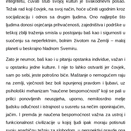
integritetu, čuvati stub svojoj kulturi je svakodnevni posao.
Težak rad koji čovjek, na svoj način, hoće učiniti ugodnim kroz
socijalizaciju i odnos sa drugim ljudima. Ono najljepše što
ljudima donosi osjećanja prihvaćenosti, zajedništva i podrške u
teškoj zbilji traženja smisla u postojanju baš kao i sigurnosti u
suočenju sa neperfektnim, bolnim životom na Zemlji – maloj
planeti u beskrajno hladnom Svemiru.
Zato je neumor, baš kao i u pitanju opstanka individue, važan i
u opstanku jedne kulture. I nije to lahko ostvariti jer čovjek,
sam po sebi, jeste potrošno biće.
Maštanje o nemogućem raju
na zemlji, vječnosti bez boli ispunjenoj pravdom i ljubavi, uz
psihološki mehanizam
“naučene bespomoćnosti” koji se pali u
prilici ponovljenih neuspjeha, uporno, nemilosrdno melje
ljudsku odlučnost i istrajnost u susretu sa nečim oponirajućim,
jačim. I premda je naučena bespomoćnost važna za ustroj i
funkcionalnost civilizacije u kojoj ljudi ipak moraju potisnuti
svoju anarhičnu težnju za slobodom, u perspektivi pravde ona