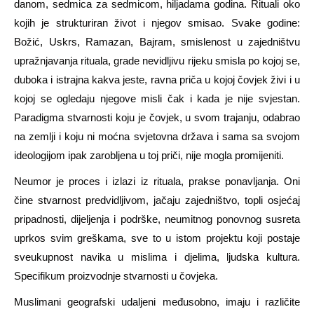
danom, sedmica za sedmicom, hiljadama godina. Rituali oko
kojih je strukturiran život i njegov smisao. Svake godine:
Božić, Uskrs, Ramazan, Bajram, smislenost u zajedništvu
upražnjavanja rituala, grade nevidljivu rijeku smisla po kojoj se,
duboka i istrajna kakva jeste, ravna priča u kojoj čovjek živi i u
kojoj se ogledaju njegove misli čak i kada je nije svjestan.
Paradigma stvarnosti koju je čovjek, u svom trajanju, odabrao
na zemlji i koju ni moćna svjetovna država i sama sa svojom
ideologijom ipak zarobljena u toj priči, nije mogla promijeniti.
Neumor je proces i izlazi iz rituala, prakse ponavljanja. Oni
čine stvarnost predvidljivom, jačaju zajedništvo, topli osjećaj
pripadnosti, dijeljenja i podrške, neumitnog ponovnog susreta
uprkos svim greškama, sve to u istom projektu koji postaje
sveukupnost navika u mislima i djelima, ljudska kultura.
Specifikum proizvodnje stvarnosti u čovjeka.
Muslimani geografski udaljeni međusobno, imaju i različite