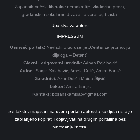
Zapadnih načela liberalne demokratije, vladavine prava,
građanske i sekularne države i otvorenog tržišta.
Uputstva za autore
IMPRESSUM
Osnivač portala:
Nevladino udruženje „Centar za promociju
dijaloga – Detant“
Glavni i odgovorni urednik:
Adnan Pejčinović
Autori:
Sanjin Salahović, Amela Delić, Amira Banjić
Saradnici:
Azur Delić i Maida Šljivić
Lektor:
Amira Banjić
Kontakt:
bosanskamisao@gmail.com
Svi tekstovi napisani na ovom portalu autorska su djela i iste je
zabranjeno kopirati i objavljivati na drugim portalima bez
navođenja izvora.