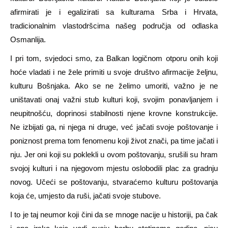
afirmirati je i egalizirati sa kulturama Srba i Hrvata,
tradicionalnim vlastodršcima našeg područja od odlaska
Osmanlija.
I pri tom, svjedoci smo, za Balkan logičnom otporu onih koji
hoće vladati i ne žele primiti u svoje društvo afirmacije željnu,
kulturu Bošnjaka. Ako se ne želimo umoriti, važno je ne
uništavati onaj važni stub kulturi koji, svojim ponavljanjem i
neupitnošću, doprinosi stabilnosti njene krovne konstrukcije.
Ne izbijati ga, ni njega ni druge, već jačati svoje poštovanje i
poniznost prema tom fenomenu koji život znači, pa time jačati i
nju. Jer oni koji su poklekli u ovom poštovanju, srušili su hram
svojoj kulturi i na njegovom mjestu oslobodili plac za gradnju
novog. Učeći se poštovanju, stvaraćemo kulturu poštovanja
koja će, umjesto da ruši, jačati svoje stubove.
I to je taj neumor koji čini da se mnoge nacije u historiji, pa čak