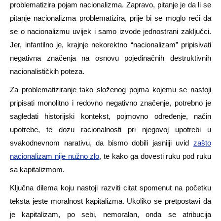
problematizira pojam nacionalizma. Zapravo, pitanje je da li se
pitanje nacionalizma problematizira, prije bi se moglo reći da
se o nacionalizmu uvijek i samo izvode jednostrani zaključci.
Jer, infantilno je, krajnje nekorektno “nacionalizam” pripisivati
negativna značenja na osnovu pojedinačnih destruktivnih
nacionalističkih poteza.
Za problematiziranje tako složenog pojma kojemu se nastoji
pripisati monolitno i redovno negativno značenje, potrebno je
sagledati historijski kontekst, pojmovno određenje, način
upotrebe, te dozu racionalnosti pri njegovoj upotrebi u
svakodnevnom narativu, da bismo dobili jasniiji uvid
zašto
nacionalizam nije nužno zlo
, te kako ga dovesti ruku pod ruku
sa kapitalizmom.
Ključna dilema koju nastoji razviti citat spomenut na početku
teksta jeste moralnost kapitalizma. Ukoliko se pretpostavi da
je kapitalizam, po sebi, nemoralan, onda se atribucija