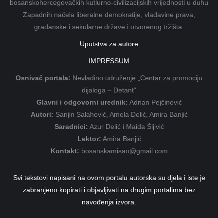
bosanskohercegovačkih kutlurno-civilizacijskih vrijednosti u duhu
Zapadnih načela liberalne demokratije, vladavine prava,
građanske i sekularne države i otvorenog tržišta.
Uputstva za autore
IMPRESSUM
Osnivač portala:
Nevladino udruženje „Centar za promociju
dijaloga – Detant“
Glavni i odgovorni urednik:
Adnan Pejčinović
Autori:
Sanjin Salahović, Amela Delić, Amira Banjić
Saradnici:
Azur Delić i Maida Šljivić
Lektor:
Amira Banjić
Kontakt:
bosanskamisao@gmail.com
Svi tekstovi napisani na ovom portalu autorska su djela i iste je
zabranjeno kopirati i objavljivati na drugim portalima bez
navođenja izvora.