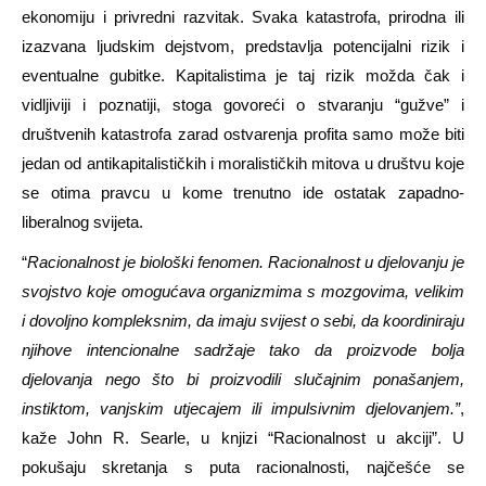
ekonomiju i privredni razvitak. Svaka katastrofa, prirodna ili
izazvana ljudskim dejstvom, predstavlja potencijalni rizik i
eventualne gubitke. Kapitalistima je taj rizik možda čak i
vidljiviji i poznatiji, stoga govoreći o stvaranju “gužve” i
društvenih katastrofa zarad ostvarenja profita samo može biti
jedan od antikapitalističkih i moralističkih mitova u društvu koje
se otima pravcu u kome trenutno ide ostatak zapadno-
liberalnog svijeta.
“
Racionalnost je biološki fenomen. Racionalnost u djelovanju je
svojstvo koje omogućava organizmima s mozgovima, velikim
i dovoljno kompleksnim, da imaju svijest o sebi, da koordiniraju
njihove intencionalne sadržaje tako da proizvode bolja
djelovanja nego što bi proizvodili slučajnim ponašanjem,
instiktom, vanjskim utjecajem ili impulsivnim djelovanjem.”
,
kaže John R. Searle, u knjizi “Racionalnost u akciji”. U
pokušaju skretanja s puta racionalnosti, najčešće se