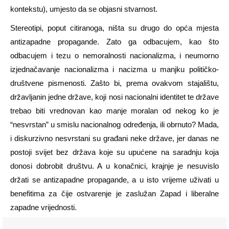
kontekstu), umjesto da se objasni stvarnost.
Stereotipi, poput citiranoga, ništa su drugo do opća mjesta
antizapadne propagande. Zato ga odbacujem, kao što
odbacujem i tezu o nemoralnosti nacionalizma, i neumorno
izjednačavanje nacionalizma i nacizma u manjku političko-
društvene pismenosti. Zašto bi, prema ovakvom stajalištu,
državljanin jedne države, koji nosi nacionalni identitet te države
trebao biti vrednovan kao manje moralan od nekog ko je
“nesvrstan” u smislu nacionalnog određenja, ili obrnuto? Mada,
i diskurzivno nesvrstani su građani neke države, jer danas ne
postoji svijet bez država koje su upućene na saradnju koja
donosi dobrobit društvu. A u konačnici, krajnje je nesuvislo
držati se antizapadne propagande, a u isto vrijeme uživati u
benefitima za čije ostvarenje je zaslužan Zapad i liberalne
zapadne vrijednosti.