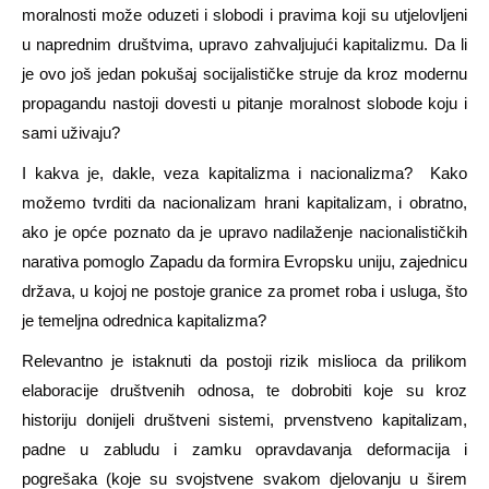
moralnosti može oduzeti i slobodi i pravima koji su utjelovljeni
u naprednim društvima, upravo zahvaljujući kapitalizmu. Da li
je ovo još jedan pokušaj socijalističke struje da kroz modernu
propagandu nastoji dovesti u pitanje moralnost slobode koju i
sami uživaju?
I kakva je, dakle, veza kapitalizma i nacionalizma? Kako
možemo tvrditi da nacionalizam hrani kapitalizam, i obratno,
ako je opće poznato da je upravo nadilaženje nacionalističkih
narativa pomoglo Zapadu da formira Evropsku uniju, zajednicu
država, u kojoj ne postoje granice za promet roba i usluga, što
je temeljna odrednica kapitalizma?
Relevantno je istaknuti da postoji rizik mislioca da prilikom
elaboracije društvenih odnosa, te dobrobiti koje su kroz
historiju donijeli društveni sistemi, prvenstveno kapitalizam,
padne u zabludu i zamku opravdavanja deformacija i
pogrešaka (koje su svojstvene svakom djelovanju u širem