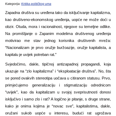
Kategorija:
Kritika političkog uma
Zapadna društva su uređena tako da isključivanje kapitalizma,
kao društveno-ekonomskog uređenja, uopće ne može doći u
obzir. Otuda, mora i racionalnost, njegove su temeljne odlike.
Na promišljanje o Zapanim modelima društvenog uređenja
motivirao me stav jednog korisnika društvenih mreža:
“Nacionalizam je prvo oružje buržoazije, oružje kapitalista, a
kapitalu je uvijek potreban rat.”
Svjedočimo, dakle, tipičnoj antizapadnoj propagandi, koja
ukazuje na “zlo kapitalizma” i “eksploatacije društva”. No, šta
se pored ovakvih stereotipa uočava u citiranom statusu. Prvo,
primjećujemo generalizaciju i stigmatizaciju odrednicom
“uvijek”, kao da kapitalizam u svojoj sveprisutnosti donosi
isključivo i samo zlo i rat? A logično je pitanje, s druge strane,
kako je onima kojima je “novac sve”, kapitalistima, dakle,
oružani sukob uopće u interesu, budući rat ugrožava