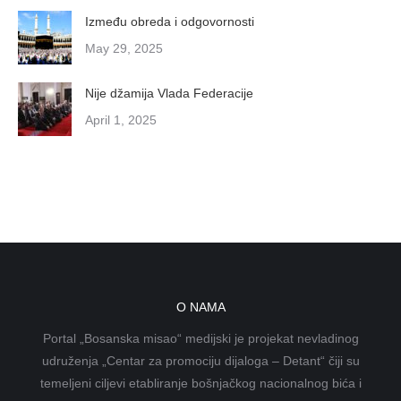
Između obreda i odgovornosti
May 29, 2025
Nije džamija Vlada Federacije
April 1, 2025
O NAMA
Portal „Bosanska misao“ medijski je projekat nevladinog
udruženja „Centar za promociju dijaloga – Detant“ čiji su
temeljeni ciljevi etabliranje bošnjačkog nacionalnog bića i