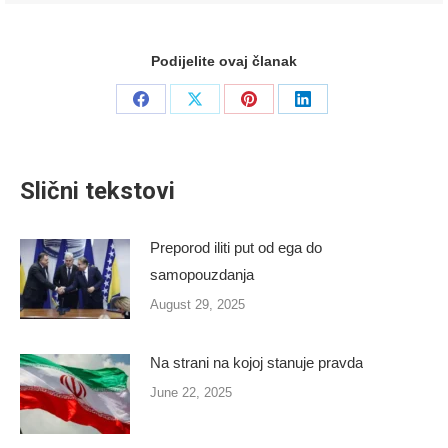
Podijelite ovaj članak
Share
Share
Share
Share
on
on
on
on
Facebook
X
Pinterest
LinkedIn
Slični tekstovi
Preporod iliti put od ega do
samopouzdanja
August 29, 2025
Na strani na kojoj stanuje pravda
June 22, 2025