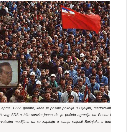
 aprila 1992. godine, kada je poslije pokolja u Bijeljini, martovskih
žićevog SDS-a bilo sasvim jasno da je počela agresija na Bosnu i
rvatskim medijima da se zapitaju o stanju svijesti Bošnjaka u tom