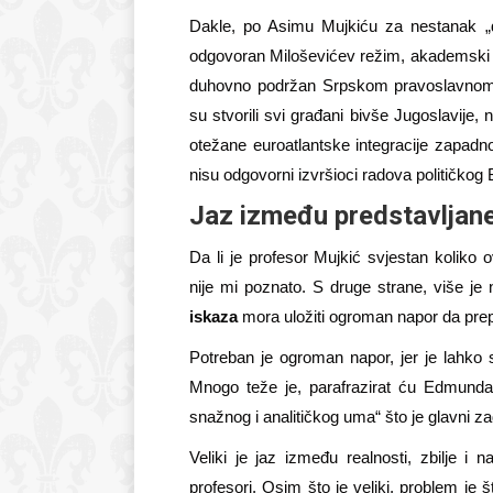
Dakle, po Asimu Mujkiću za nestanak „dese
odgovoran Miloševićev režim, akademski 
duhovno podržan Srpskom pravoslavnom 
su stvorili svi građani bivše Jugoslavije, n
otežane euroatlantske integracije zapadn
nisu odgovorni izvršioci radova političko
Jaz između predstavljane
Da li je profesor Mujkić svjestan koliko 
nije mi poznato. S druge strane, više je 
iskaza
mora uložiti ogroman napor da prepo
Potreban je ogroman napor, jer je lahko s
Mnogo teže je, parafrazirat ću Edmunda B
snažnog i analitičkog uma“ što je glavni z
Veliki je jaz između realnosti, zbilje i n
profesori. Osim što je veliki, problem je 