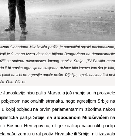
jalizmu Slobodana Miloševića pružio je autentični srpski nacionalizam,
oji je 9. marta izveo desetine hiljada Beograđana na demonstracije
ažili su smjenu rukovodstva Javnog servisa Srbije: „TV Bastilja mora
 da li bi srpska agresija na susjedne države bila krvava kao što je bila,
itati da li bi do agresije uopće došlo. Riječju, srpski nacionalisti prvi
a. Foto: Blic.rs
Jugoslavije nisu pali s Marsa, a još manje su ih proizvele
li pobjedom nacionalnih stranaka, nego agresijom Srbije na
e u kojoj pobjedu na prvim parlamentarnim izborima nakon
listička partija Srbije, sa
Slobodanom Miloševićem
na
i Bosnu i Hercegovinu, niti je koalicija nacionalih partija
ašu zemlju u rat protiv Hrvatske ili Srbije, niti izazvala