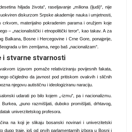
tina hiljada života“, raseljavanje „miliona (ljudi)“, nije
uokviren diskurzom Srpske akademije nauka i umjetnosti,
crkvom, materijalno pokradenim parama i oružjem koje
ego – „nacionalistički i etnopolitički teror“, kao takav. A za
og Balkana, Bosne i Hercegovine i Crne Gore, ponajprije,
g Beograda u tim zemljama, nego baš „nacionalizam“.
 i stvarne stvarnosti
ovakvom izjavom pomaže relativiziranju povijesnih fakata,
nego očigledno da javnost pod pritiskom ovakvih i sličnih
zna njegovu autističnu i ideologiziranu naraciju.
alonski udarati po bilo kojem „-izmu“, pa i nacionalizmu.
urkea, „puno razmišljati, duboko promišljati, drhtavog,
adatak univerzitetskog profesora.
ačina na koji je slikaju bosanski novinari i univerzitetski
što dugo traje, još od prvih parlamentarnih izbora u Bosni i