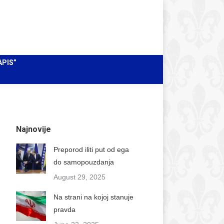
Facebook
Instagram
X
Pretraži
Search:
page
page
page
Mail
opens
opens
opens
page
in
in
in
opens
APIS”
new
new
new
in
window
window
window
new
window
Najnovije
Preporod iliti put od ega
do samopouzdanja
August 29, 2025
Na strani na kojoj stanuje
pravda