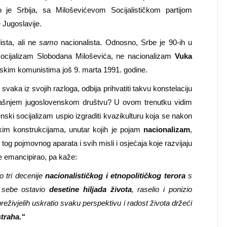
je Srbija, sa Miloševićevom Socijalističkom partijom
 Jugoslavije.
ista, ali ne
samo
nacionalista. Odnosno, Srbe je 90-ih u
-socijalizam Slobodana Miloševića, ne nacionalizam
Vuka
rpskim komunistima još 9. marta 1991. godine.
 svaka iz svojih razloga, odbija prihvatiti takvu konstelaciju
šnjem jugoslovenskom društvu? U ovom trenutku vidim
ski socijalizam uspio izgraditi kvazikulturu koja se nakon
čkim konstrukcijama, unutar kojih je pojam
nacionalizam
,
tog pojmovnog aparata i svih misli i osjećaja koje razvijaju
je emancipirao, pa kaže:
o tri decenije
nacionalističkog i etnopolitičkog terora
s
za sebe ostavio
desetine hiljada života
, raselio i ponizio
reživjelih uskratio svaku perspektivu i radost života držeći
straha.“