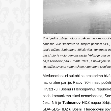
Prvi i jedini ozbiljan otpor srpskom nacional-soci
odnosno Vuk Drašković sa svojom partijom SPO, k
protiv režima Slobodana Miloševića; konkretno tr
pasti.“ bio je moto demonstracija. Veliko je pitanje
da je Milošević pao 9. marta 1991., a usuđujem se i p
su pružili ozbiljan otpor režimu Slobodana Milošević
Međunacionalni sukobi na prostorima bivše 
nacionalne partije. Ratovi 90-ih nisu poče
Hrvatsku i Bosnu i Hercegovinu, republik
pada komunizma slavi nenacionalna, Socija
čelu. Niti je
Tuđmanov
HDZ napao Srbiju il
SDA-SDS-HDZ u Bosni i Hercegovini povela n