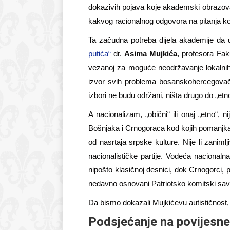
dokazivih pojava koje akademski obrazovan
kakvog racionalnog odgovora na pitanja koj
Ta začudna potreba dijela akademije da u
putića“
dr.
Asima Mujkića
, profesora Fak
vezanoj za moguće neodržavanje lokalnih i
izvor svih problema bosanskohercegovačk
izbori ne budu održani, ništa drugo do „et
A nacionalizam, „obični“ ili onaj „etno“, 
Bošnjaka i Crnogoraca kod kojih pomanjkanj
od nasrtaja srpske kulture. Nije li zanim
nacionalističke partije. Vodeća nacional
nipošto klasičnoj desnici, dok Crnogorci
nedavno osnovani Patriotsko komitski sav
Da bismo dokazali Mujkićevu autističnost,
Podsjećanje na povijesne