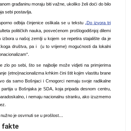
om građaninu moraju biti važne, ukoliko želi doći do bilo
a sebi postavlja.
porno odbija činjenice oslikala se u tekstu
„Do izvora tri
ulteta političkih nauka, posvećenom prošlogodišnjoj dilemi
zbora u našoj zemlji u kojem se repetira stajalište da je
oga društva, pa i (u to vrijeme) mogućnosti da lokalni
nonacionalizam“.
nije zlo po sebi, što se najbolje može vidjeti na primjerima
e (etno)nacionalizma krhkim čini štit kojim vlastitu brane
ljivo da samo Bošnjaci i Crnogorci nemaju svoje radikalne
na partija u Bošnjaka je SDA, koja pripada desnom centru,
, paradoskalno, i nemaju nacionalnu stranku, ako izuzmemo
ez.
 nužno je osvrnuti se u prošlost…
 fakte