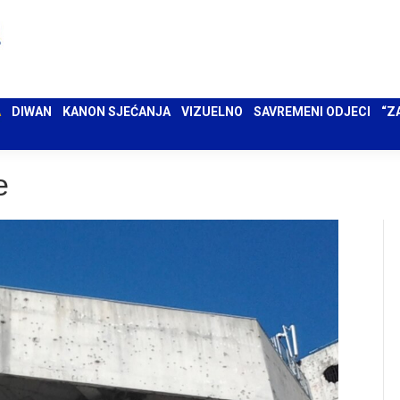
 UMA
DIWAN
KANON SJEĆANJA
VIZUELNO
SAVREMENI ODJECI
“ZAPIS”
A
DIWAN
KANON SJEĆANJA
VIZUELNO
SAVREMENI ODJECI
“Z
e