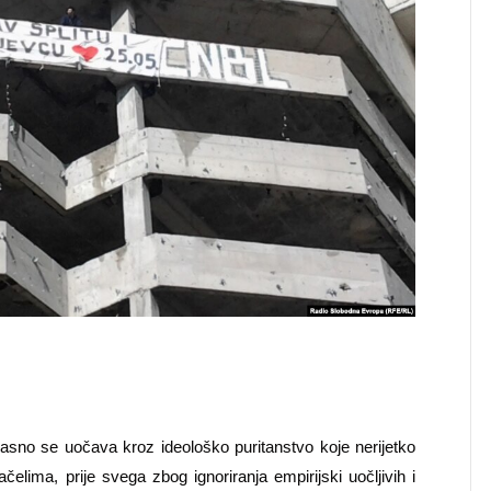
jasno se uočava kroz ideološko puritanstvo koje nerijetko
elima, prije svega zbog ignoriranja empirijski uočljivih i