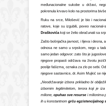
međunacionalne sukobe u državi, nego 
pokrenula krvavo kolo na prostorima bivše
Ruku na srce, Milošević je bio i nacional
ratove, koje su izgubili, poveo nacional
Draškovića
koji se želio obračunati sa s
Zašto bošnjačka javnost, i lijeva i desna, a
odnosa ne samo u srpskom, nego u tada
samo jedan odgovor: zato što je jugosloven
njegove propasti održava na životu jezi
poslije fašizma¸ oznaka za zlo po sebi. Od 
njegove sastavnice, dr. Asim Mujkić se ni
„Neodržavanje izbora prikladno bi obilježil
izbornim legitimitetom, terora koji je i
milione,
opuhao sve resurse
i milionima p
ih u konstantnom
grču egzistencijalnog 