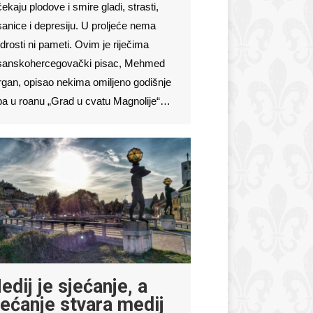
ekaju plodove i smire gladi, strasti,
anice i depresiju. U proljeće nema
rosti ni pameti. Ovim je riječima
sanskohercegovački pisac, Mehmed
gan, opisao nekima omiljeno godišnje
a u roanu „Grad u cvatu Magnolije“…
edij je sjećanje, a
jećanje stvara medij