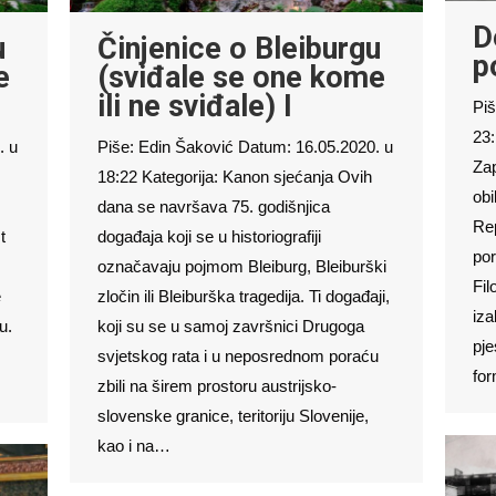
D
u
Činjenice o Bleiburgu
p
e
(sviđale se one kome
ili ne sviđale) I
Piš
23:
. u
Piše: Edin Šaković Datum: 16.05.2020. u
Zap
18:22 Kategorija: Kanon sjećanja Ovih
obi
dana se navršava 75. godišnjica
Rep
t
događaja koji se u historiografiji
por
označavaju pojmom Bleiburg, Bleiburški
Fil
e
zločin ili Bleiburška tragedija. Ti događaji,
iza
u.
koji su se u samoj završnici Drugoga
pje
svjetskog rata i u neposrednom poraću
for
zbili na širem prostoru austrijsko-
slovenske granice, teritoriju Slovenije,
kao i na…