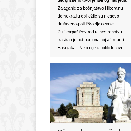
uticaj islamsko-orijentalnog nasljeđa.
Zalaganje za bošnjaštvo i liberalnu
demokratiju obilježile su njegovo
društveno-političko djelovanje.
Zulfikarpašićev rad u inostranstvu
trasirao je put nacionalnoj afirmaciji
Bošnjaka. „Niko nije u politički život…