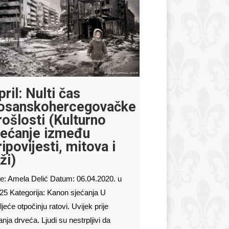
pril: Nulti čas
osanskohercegovačke
rošlosti (Kulturno
jećanje između
ripovijesti, mitova i
ži)
e: Amela Delić Datum: 06.04.2020. u
25 Kategorija: Kanon sjećanja U
ljeće otpočinju ratovi. Uvijek prije
tanja drveća. Ljudi su nestrpljivi da