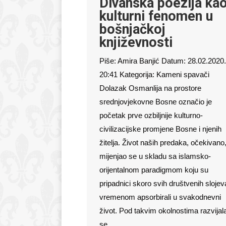
Divanska poezija ka
kulturni fenomen u
bošnjačkoj
književnosti
Piše: Amira Banjić Datum: 28.02.2020.
20:41 Kategorija: Kameni spavači
Dolazak Osmanlija na prostore
srednjovjekovne Bosne označio je
početak prve ozbiljnije kulturno-
civilizacijske promjene Bosne i njenih
žitelja. Život naših predaka, očekivano
mijenjao se u skladu sa islamsko-
orijentalnom paradigmom koju su
pripadnici skoro svih društvenih slojev
vremenom apsorbirali u svakodnevni
život. Pod takvim okolnostima razvijal
se …