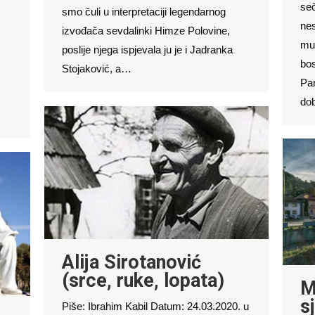
seč
smo čuli u interpretaciji legendarnog
nes
izvođača sevdalinki Himze Polovine,
mud
poslije njega ispjevala ju je i Jadranka
bo
Stojaković, a…
Par
dob
Alija Sirotanović
(srce, ruke, lopata)
M
s
Piše: Ibrahim Kabil Datum: 24.03.2020. u