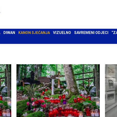
 UMA
DIWAN
KANON SJEĆANJA
VIZUELNO
SAVREMENI ODJECI
“ZAPIS”
A
DIWAN
KANON SJEĆANJA
VIZUELNO
SAVREMENI ODJECI
“Z