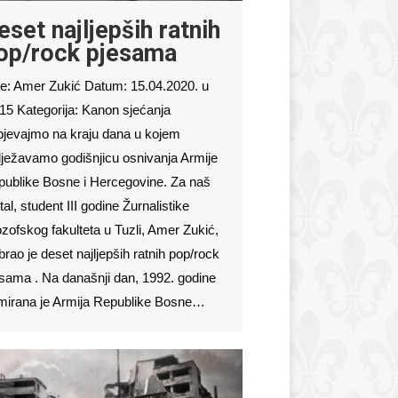
eset najljepših ratnih
op/rock pjesama
e: Amer Zukić Datum: 15.04.2020. u
15 Kategorija: Kanon sjećanja
jevajmo na kraju dana u kojem
lježavamo godišnjicu osnivanja Armije
ublike Bosne i Hercegovine. Za naš
tal, student III godine Žurnalistike
ozofskog fakulteta u Tuzli, Amer Zukić,
brao je deset najljepših ratnih pop/rock
sama . Na današnji dan, 1992. godine
mirana je Armija Republike Bosne…