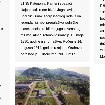
o
21:35 Kategorija: Kameni spavači
Piš
Najpoznatiji rudar bivše Jugoslavije,
19:
udarnik i junak socijalističkog rada, živa
hoć
legenda i simbol pregalaštva radničke
ode
 u
klase, ideološke kičme jugoslovenskog
od 
režima, Alija Sirotanović umro je 13. maja
pop
1990. godine u siromaštvu. Rođen je 14.
dož
augusta 1914. godine u mjestu Orahovo,
živ
odrastao je u Trtorićima, blizu Breze…
Ma
,
a
a