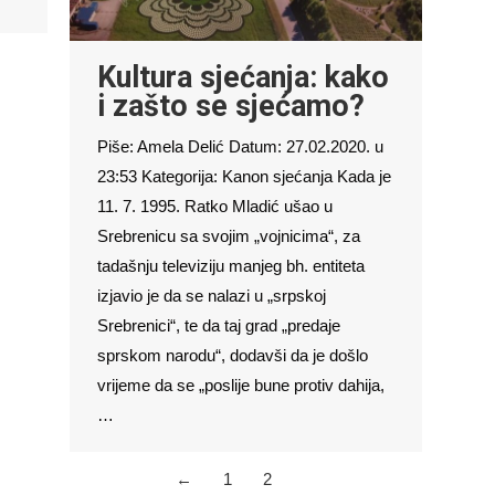
Kultura sjećanja: kako
i zašto se sjećamo?
Piše: Amela Delić Datum: 27.02.2020. u
23:53 Kategorija: Kanon sjećanja Kada je
11. 7. 1995. Ratko Mladić ušao u
Srebrenicu sa svojim „vojnicima“, za
tadašnju televiziju manjeg bh. entiteta
izjavio je da se nalazi u „srpskoj
Srebrenici“, te da taj grad „predaje
sprskom narodu“, dodavši da je došlo
vrijeme da se „poslije bune protiv dahija,
…
←
1
2