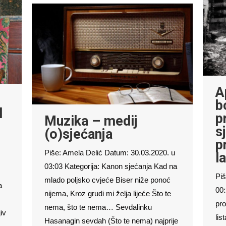
A
b
l
p
Muzika – medij
s
(o)sjećanja
p
Piše: Amela Delić Datum: 30.03.2020. u
la
03:03 Kategorija: Kanon sjećanja Kad na
Piš
mlado poljsko cvjeće Biser niže ponoć
a
00:
nijema, Kroz grudi mi želja lijeće Što te
pro
nema, što te nema… Sevdalinku
iv
lis
Hasanagin sevdah (Što te nema) najprije