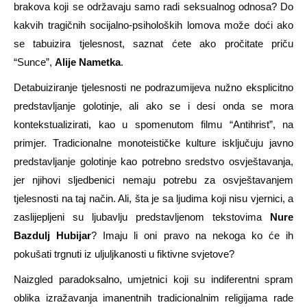
brakova koji se održavaju samo radi seksualnog odnosa? Do
kakvih tragičnih socijalno-psiholoških lomova može doći ako
se tabuizira tjelesnost, saznat ćete ako pročitate priču
“Sunce”,
Alije Nametka
.
Detabuiziranje tjelesnosti ne podrazumijeva nužno eksplicitno
predstavljanje golotinje, ali ako se i desi onda se mora
kontekstualizirati, kao u spomenutom filmu “Antihrist”, na
primjer. Tradicionalne monoteističke kulture isključuju javno
predstavljanje golotinje kao potrebno sredstvo osvještavanja,
jer njihovi sljedbenici nemaju potrebu za osvještavanjem
tjelesnosti na taj način. Ali, šta je sa ljudima koji nisu vjernici, a
zaslijepljeni su ljubavlju predstavljenom tekstovima
Nure
Bazdulj Hubijar
? Imaju li oni pravo na nekoga ko će ih
pokušati trgnuti iz uljuljkanosti u fiktivne svjetove?
Naizgled paradoksalno, umjetnici koji su indiferentni spram
oblika izražavanja imanentnih tradicionalnim religijama rade