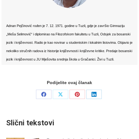
Adnan Pejčinović rođen je 7. 12. 1971. godine u Tuzli, gdje je završio Gimnaziju
„Meša Selimović“ i diplomirao na Filozofskom fakultetu u Tuzli, Odsjek za bosanski
jezik i književnost. Radio je kao novinar u studentskim i lokalnim listovima. Objavio je
nekoliko stručnih radova iz historije književnosti i književne kritike. Predaje bosanski
jezik i književnost u JU Mješovita srednja škola u Gračanici. Živi u Tuzli.
Podijelite ovaj članak
Share
Share
Share
Share
on
on
on
on
Facebook
X
Pinterest
LinkedIn
Slični tekstovi