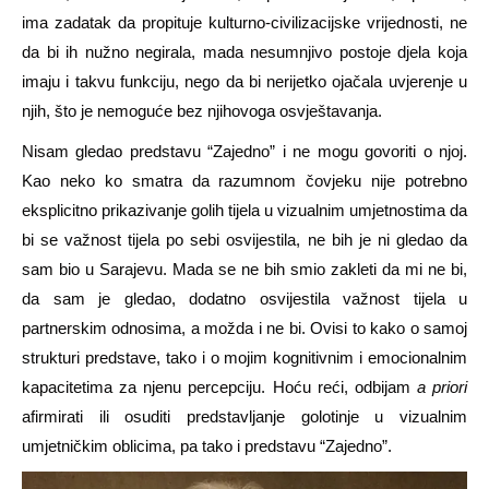
ima zadatak da propituje kulturno-civilizacijske vrijednosti, ne
da bi ih nužno negirala, mada nesumnjivo postoje djela koja
imaju i takvu funkciju, nego da bi nerijetko ojačala uvjerenje u
njih, što je nemoguće bez njihovoga osvještavanja.
Nisam gledao predstavu “Zajedno” i ne mogu govoriti o njoj.
Kao neko ko smatra da razumnom čovjeku nije potrebno
eksplicitno prikazivanje golih tijela u vizualnim umjetnostima da
bi se važnost tijela po sebi osvijestila, ne bih je ni gledao da
sam bio u Sarajevu. Mada se ne bih smio zakleti da mi ne bi,
da sam je gledao, dodatno osvijestila važnost tijela u
partnerskim odnosima, a možda i ne bi. Ovisi to kako o samoj
strukturi predstave, tako i o mojim kognitivnim i emocionalnim
kapacitetima za njenu percepciju. Hoću reći, odbijam
a priori
afirmirati ili osuditi predstavljanje golotinje u vizualnim
umjetničkim oblicima, pa tako i predstavu “Zajedno”.