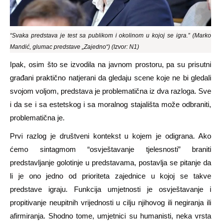
“Svaka predstava je test sa publikom i okolinom u kojoj se igra.” (Marko
Mandić, glumac predstave „Zajedno“) (Izvor: N1)
Ipak, osim što se izvodila na javnom prostoru, pa su prisutni
građani praktično natjerani da gledaju scene koje ne bi gledali
svojom voljom, predstava je problematična iz dva razloga. Sve
i da se i sa estetskog i sa moralnog stajališta može odbraniti,
problematična je.
Prvi razlog je društveni kontekst u kojem je odigrana. Ako
ćemo sintagmom “osvještavanje tjelesnosti” braniti
predstavljanje golotinje u predstavama, postavlja se pitanje da
li je ono jedno od prioriteta zajednice u kojoj se takve
predstave igraju. Funkcija umjetnosti je osvještavanje i
propitivanje neupitnih vrijednosti u cilju njihovog ili negiranja ili
afirmiranja. Shodno tome, umjetnici su humanisti, neka vrsta