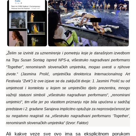
„Želim se izviniti za uznemirenje i pometnju koje je današnjom izvedbom
na Trgu Susan Sontag ispred NPS-a, višestruko nagrađivani performans
“Together”, renomiranih slovenačkih umjetnika, mogao uvesti u njihove
zivote.“ (Jasmina Prolić, umjetnička direktorica Internacionalnog Art
Festivala “Zvrk”) Iz ove izjave se da zaključiti dvoje: 1. Jasmini Prolić su od
umjetnosti i kontekstu u kojem se umjetničko djelo prezentira, mnogo
važniji statusni simboli „višestruko nagrađivan performans“, „renomirani
umjetnici“, tim više jer po vlastitom priznanju nije bila upućena u sadržaj
predstave i 2. građane Sarajeva implicitno optužuje za neprosvijećenost jer
su negativno reagirali na „višestruko nagrađivani performans ‘Together’,
renomiranih slovenačkih umjetnika“ (Izvor: Faktor)
Ali kakve veze sve ovo ima sa eksplicitnom porukom