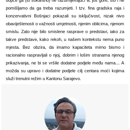
uopće ga (to šokantno) ne razumijevajući ili, još gore, što i ne
pomišljamo da ga treba razumjeti. I tzv. fina gradska raja i
konzervativni Bošnjaci pokazali su isključivost, nizak nivo
obaviještenosti o važnosti umjetnosti, njenim oblicima, njenom
smislu. Zato nije bilo smislene rasprave o predstavi, iako za
takve predstave, kako rekoh, u našem kontekstu nema puno
mjesta. Bez obzira, da imamo kapaciteta mirno bismo i
racionalno raspravljali o njoj, dobrim i lošim stranama njenog
prikazivanja, ne bi se vršile dodatne podjele među nama… A
možda su upravo i dodatne podjele cilj centara moći kojima
služi trenutni režim u Kantonu Sarajevo.