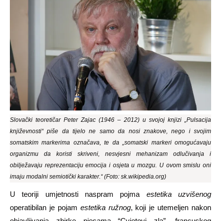
Slovački teoretičar Peter Zajac (1946 – 2012) u svojoj knjizi „Pulsacija
književnosti“ piše da tijelo ne samo da nosi znakove, nego i svojim
somatskim markerima označava, te da „somatski markeri omogućavaju
organizmu da koristi skriveni, nesvjesni mehanizam odlučivanja i
obilježavaju reprezentaciju emocija i osjeta u mozgu. U ovom smislu oni
imaju modalni semiotički karakter.“ (Foto: sk.wikipedia.org)
U teoriji umjetnosti naspram pojma
estetika uzvišenog
operatibilan je pojam
estetika ružnog
, koji je utemeljen nakon
objavljivanja zbirke pjesama “Cvjetovi zla”, francuskog