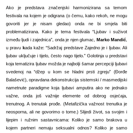
Ako je predstava značenjski harmonizirana sa temom
festivala na kojem je odigrana (o čemu, kako rekoh, ne mogu
govoriti jer je nisam gledao) onda ne bi smjela biti
problematizirana. Kako je tema festivala “Ljubav i suživot
između ljudi i zajednica”, onda je njen glumac,
Marko Mandić
,
u pravu
k
ada kaže: “Sadržaj predstave Zajedno je i ljubav. Ali
ljubav uključuje i tijelo, često nago tijelo.” Golotinja u predstavi
koja tematizira ljubav možda je najbolji šamar percepciji ljubavi
svedenoj na “džep u kom se hladni prsti zgreju” (Đorđe
Balašević), opravdana dekonstrukcija sistemski / masmedijski
nametnute paradigme koja ljubavi amputira ako ne jednako
važne, onda još važnije elemente od dobrog osjećaja,
trenutnog. A trenutak prođe. (Metafizička važnost trenutka je
neosporna, ali ne govorimo o tome.) Slijedi život, sa svojim i
lijepim i ružnim sastavnicama: Koliko je samo brakova u
kojem partneri nemaju seksualni odnos? Koliko je samo