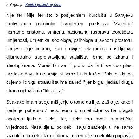
Kategorija:
Kritika političkog uma
Nije fer! Nije fer što o posljednjem kurclušu u Sarajevu
motiviranom prekinutim izvođenjem predstave “Zajedno”
nemamo pristojnu, smirenu, racionalnu raspravu teoretičara
umjetnosti, umjetnika, sociologa, psihologa u javnom prostoru.
Umjesto nje imamo, kao i uvijek, eksplicitna i isključiva
dijametralno suprotstavljena stajališta, bitno politizirana i
ideologizirana. Moraš biti za ili protiv da bi ti se čuo glas,
pristojan čovjek ne smije ni pomisliti da kaže: “Polako, daj da
čujemo i drugu stranu šta ima za reći.” jer bi ga i jedna i druga
strana optužila da “filozofira”.
Svakako imam svoje mišljenje o tome da li je, zašto je, kako i
kada je potrebno / nepotrebno u umjetničke svrhe izlagati
ogoljeno ljudsko tijelo. Jer, tijelo ima svoje semiotičke
vrijednosti. Naša tijela, po sebi, šalju značenja u ne samo
vizualnim umjetničkim oblicima, o čemu je u nekoliko poglavlja