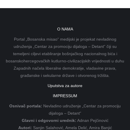
O NAMA
Portal „Bosanska misao“ medijski je projekat nevladinog
udruženja „Centar za promociju dijaloga – Detant“ čiji su
temeljeni ciljevi etabliranje bošnjačkog nacionalnog bića i
bosanskohercegovačkih kutlurno-civilizacijskih vrijednosti u duhu
Zapadnih načela liberalne demokratije, vladavine prava,
građanske i sekularne države i otvorenog tržišta.
Uputstva za autore
IMPRESSUM
Osnivač portala:
Nevladino udruženje „Centar za promociju
dijaloga – Detant“
Glavni i odgovorni urednik:
Adnan Pejčinović
Autori:
Sanjin Salahović, Amela Delić, Amira Banjić