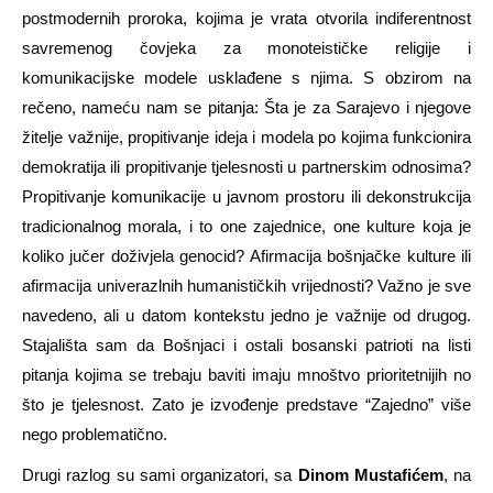
postmodernih proroka, kojima je vrata otvorila indiferentnost
savremenog čovjeka za monoteističke religije i
komunikacijske modele usklađene s njima. S obzirom na
rečeno, nameću nam se pitanja: Šta je za Sarajevo i njegove
žitelje važnije, propitivanje ideja i modela po kojima funkcionira
demokratija ili propitivanje tjelesnosti u partnerskim odnosima?
Propitivanje komunikacije u javnom prostoru ili dekonstrukcija
tradicionalnog morala, i to one zajednice, one kulture koja je
koliko jučer doživjela genocid? Afirmacija bošnjačke kulture ili
afirmacija univerazlnih humanističkih vrijednosti? Važno je sve
navedeno, ali u datom kontekstu jedno je važnije od drugog.
Stajališta sam da Bošnjaci i ostali bosanski patrioti na listi
pitanja kojima se trebaju baviti imaju mnoštvo prioritetnijih no
što je tjelesnost. Zato je izvođenje predstave “Zajedno” više
nego problematično.
Drugi razlog su sami organizatori, sa
Dinom Mustafićem
, na