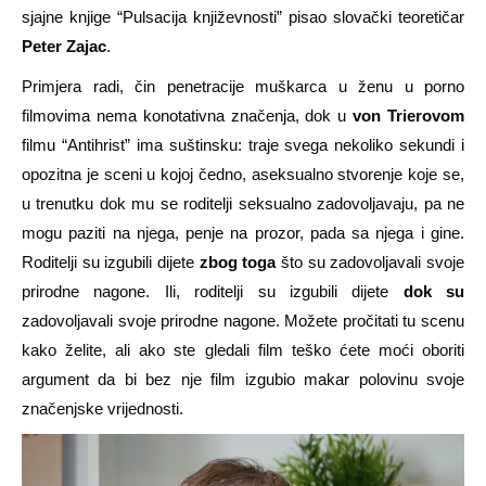
sjajne knjige “Pulsacija književnosti” pisao slovački teoretičar
Peter Zajac
.
Primjera radi, čin penetracije muškarca u ženu u porno
filmovima nema konotativna značenja, dok u
von Trierovom
filmu “Antihrist” ima suštinsku: traje svega nekoliko sekundi i
opozitna je sceni u kojoj čedno, aseksualno stvorenje koje se,
u trenutku dok mu se roditelji seksualno zadovoljavaju, pa ne
mogu paziti na njega, penje na prozor, pada sa njega i gine.
Roditelji su izgubili dijete
zbog toga
što su zadovoljavali svoje
prirodne nagone. Ili, roditelji su izgubili dijete
dok su
zadovoljavali svoje prirodne nagone. Možete pročitati tu scenu
kako želite, ali ako ste gledali film teško ćete moći oboriti
argument da bi bez nje film izgubio makar polovinu svoje
značenjske vrijednosti.