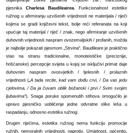
pjesnika
Charlesa Baudileairea
. Funkcionalnost estetike
ružnog u afirmiranju uzvišenih vrijednosti ne materijala / riječi
kojima se gradi književni tekst, bolje reći referanata na koji
upućuje taj materijal / riječ / znak, nego afirmiranje uzvišenih
duhovnih vrijednosti naspram ovozemaljskih / profanih, možda
je najbolje pokazati pjesmom „Strvina“. Baudileare je praktično
stao na stranu tradicionalne, monoteističke (preciznije,
hrišćanske) percepcije svijeta u kojoj se isključivi primat daje
duhovnim naspram ovosvjetkih / tjelesnih / prolaznih
vrijednosti (
„A tada recite, kad vam dođu crvi, / Da vas jedu
cjelovima, / Da ja čuvam oblik božanski i prvi / Svim svojim
ljubavima“
). Snaga poruke spomenutih stihova omogućilo je
upravo pjesničko uobličenje jedne odvratne slike leša u
raspadanju, odnosno
estetika ružnog
.
Drugim riječima, estetika ružnog nema funkciju promocije
ružnih, nemoralnih vrijednosti, naprotiv. Umjetnost, općenito,