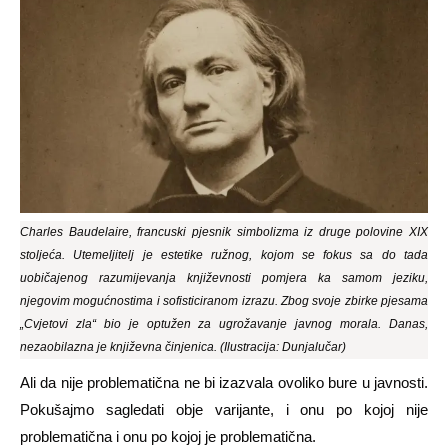
Charles Baudelaire, francuski pjesnik simbolizma iz druge polovine XIX
stoljeća. Utemeljitelj je estetike ružnog, kojom se fokus sa do tada
uobičajenog razumijevanja književnosti pomjera ka samom jeziku,
njegovim mogućnostima i sofisticiranom izrazu. Zbog svoje zbirke pjesama
„Cvjetovi zla“ bio je optužen za ugrožavanje javnog morala. Danas,
nezaobilazna je književna činjenica. (Ilustracija: Dunjalučar)
Ali da nije problematična ne bi izazvala ovoliko bure u javnosti.
Pokušajmo sagledati obje varijante, i onu po kojoj nije
problematična i onu po kojoj je problematična.