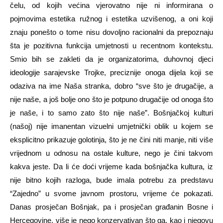
čelu, od kojih većina vjerovatno nije ni informirana o
pojmovima estetika ružnog i estetika uzvišenog, a oni koji
znaju ponešto o tome nisu dovoljno racionalni da prepoznaju
šta je pozitivna funkcija umjetnosti u recentnom kontekstu.
Smio bih se zakleti da je organizatorima, duhovnoj djeci
ideologije sarajevske Trojke, preciznije onoga dijela koji se
odaziva na ime Naša stranka, dobro “sve što je drugačije, a
nije naše, a još bolje ono što je potpuno drugačije od onoga što
je naše, i to samo zato što nije naše”. Bošnjačkoj kulturi
(našoj) nije imanentan vizuelni umjetnički oblik u kojem se
eksplicitno prikazuje golotinja, što je ne čini niti manje, niti više
vrijednom u odnosu na ostale kulture, nego je čini takvom
kakva jeste. Da li će doći vrijeme kada bošnjačka kultura, iz
nije bitno kojih razloga, bude imala potrebu za predstavu
“Zajedno” u svome javnom prostoru, vrijeme će pokazati.
Danas prosječan Bošnjak, pa i prosječan građanin Bosne i
Hercegovine, više je nego konzervativan što ga, kao i njegovu