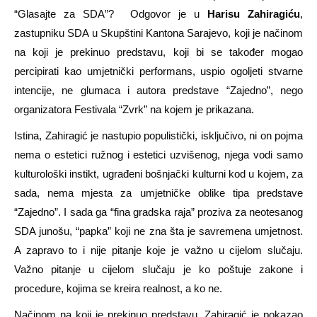
“Glasajte za SDA”? Odgovor je u
Harisu Zahiragiću
,
zastupniku SDA u Skupštini Kantona Sarajevo, koji je načinom
na koji je prekinuo predstavu, koji bi se također mogao
percipirati kao umjetnički performans, uspio ogoljeti stvarne
intencije, ne glumaca i autora predstave “Zajedno”, nego
organizatora Festivala “Zvrk” na kojem je prikazana.
Istina, Zahiragić je nastupio populistički, isključivo, ni on pojma
nema o estetici ružnog i estetici uzvišenog, njega vodi samo
kulturološki instikt, ugrađeni bošnjački kulturni kod u kojem, za
sada, nema mjesta za umjetničke oblike tipa predstave
“Zajedno”. I sada ga “fina gradska raja” proziva za neotesanog
SDA junošu, “papka” koji ne zna šta je savremena umjetnost.
A zapravo to i nije pitanje koje je važno u cijelom slučaju.
Važno pitanje u cijelom slučaju je ko poštuje zakone i
procedure, kojima se kreira realnost, a ko ne.
Načinom na koji je prekinuo predstavu, Zahiragić je pokazao