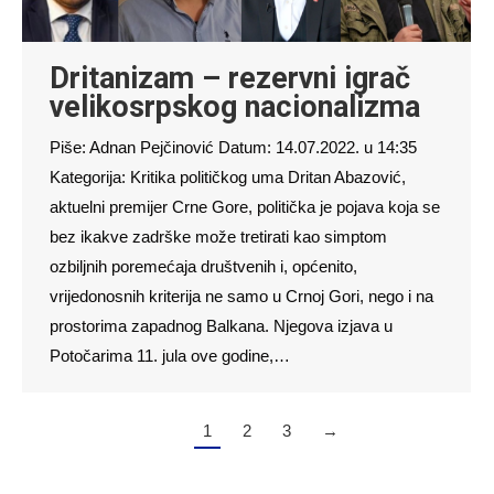
Dritanizam – rezervni igrač
velikosrpskog nacionalizma
Piše: Adnan Pejčinović Datum: 14.07.2022. u 14:35
Kategorija: Kritika političkog uma Dritan Abazović,
aktuelni premijer Crne Gore, politička je pojava koja se
bez ikakve zadrške može tretirati kao simptom
ozbiljnih poremećaja društvenih i, općenito,
vrijedonosnih kriterija ne samo u Crnoj Gori, nego i na
prostorima zapadnog Balkana. Njegova izjava u
Potočarima 11. jula ove godine,…
1
2
3
→