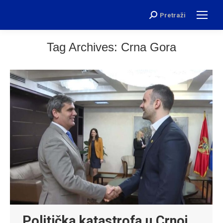
Pretraži
Search:
Tag Archives:
Crna Gora
Politička katastrofa u Crnoj