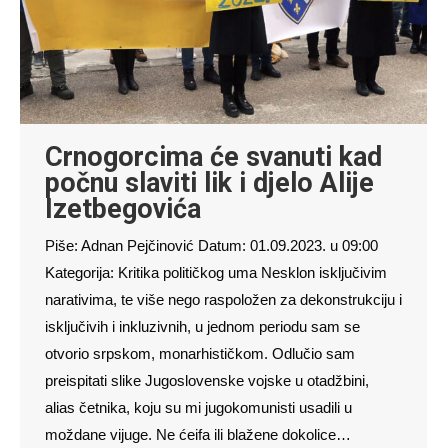
Crnogorcima će svanuti kad
počnu slaviti lik i djelo Alije
Izetbegovića
Piše: Adnan Pejčinović Datum: 01.09.2023. u 09:00
Kategorija: Kritika političkog uma Nesklon isključivim
narativima, te više nego raspoložen za dekonstrukciju i
isključivih i inkluzivnih, u jednom periodu sam se
otvorio srpskom, monarhističkom. Odlučio sam
preispitati slike Jugoslovenske vojske u otadžbini,
alias četnika, koju su mi jugokomunisti usadili u
moždane vijuge. Ne ćeifa ili blažene dokolice…