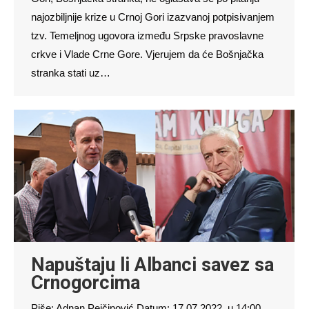
najozbiljnije krize u Crnoj Gori izazvanoj potpisivanjem
tzv. Temeljnog ugovora između Srpske pravoslavne
crkve i Vlade Crne Gore. Vjerujem da će Bošnjačka
stranka stati uz…
Napuštaju li Albanci savez sa
Crnogorcima
Piše: Adnan Pejčinović Datum: 17.07.2022. u 14:00