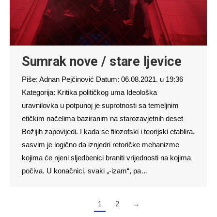
Sumrak nove / stare ljevice
Piše: Adnan Pejčinović Datum: 06.08.2021. u 19:36
Kategorija: Kritika političkog uma Ideološka
uravnilovka u potpunoj je suprotnosti sa temeljnim
etičkim načelima baziranim na starozavjetnih deset
Božijih zapovijedi. I kada se filozofski i teorijski etablira,
sasvim je logično da iznjedri retoričke mehanizme
kojima će njeni sljedbenici braniti vrijednosti na kojima
počiva. U konačnici, svaki „-izam“, pa…
1
2
→