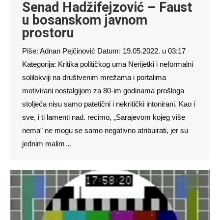
Senad Hadžifejzović – Faust
u bosanskom javnom
prostoru
Piše: Adnan Pejčinović Datum: 19.05.2022. u 03:17
Kategorija: Kritika političkog uma Nerijetki i neformalni
solilokviji na društvenim mrežama i portalima
motivirani nostalgijom za 80-im godinama prošloga
stoljeća nisu samo patetični i nekritički intonirani. Kao i
sve, i ti lamenti nad. recimo, „Sarajevom kojeg više
nema” ne mogu se samo negativno atribuirati, jer su
jednim malim…