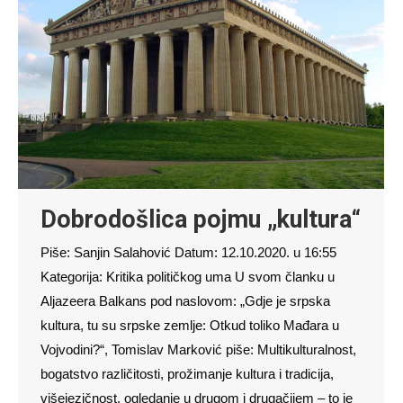
Dobrodošlica pojmu „kultura“
Piše: Sanjin Salahović Datum: 12.10.2020. u 16:55
Kategorija: Kritika političkog uma U svom članku u
Aljazeera Balkans pod naslovom: „Gdje je srpska
kultura, tu su srpske zemlje: Otkud toliko Mađara u
Vojvodini?“, Tomislav Marković piše: Multikulturalnost,
bogatstvo različitosti, prožimanje kultura i tradicija,
višejezičnost, ogledanje u drugom i drugačijem – to je