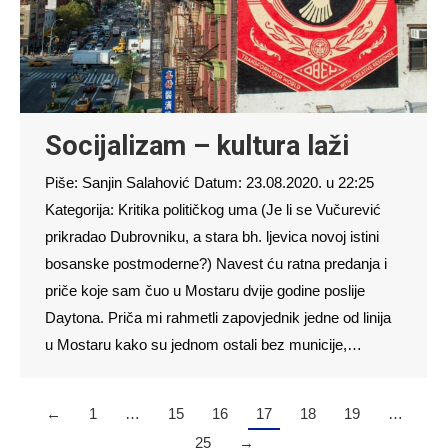
Socijalizam – kultura laži
Piše: Sanjin Salahović Datum: 23.08.2020. u 22:25
Kategorija: Kritika političkog uma (Je li se Vučurević
prikradao Dubrovniku, a stara bh. ljevica novoj istini
bosanske postmoderne?) Navest ću ratna predanja i
priče koje sam čuo u Mostaru dvije godine poslije
Daytona. Priča mi rahmetli zapovjednik jedne od linija
u Mostaru kako su jednom ostali bez municije,…
←
1
…
15
16
17
18
19
…
25
→