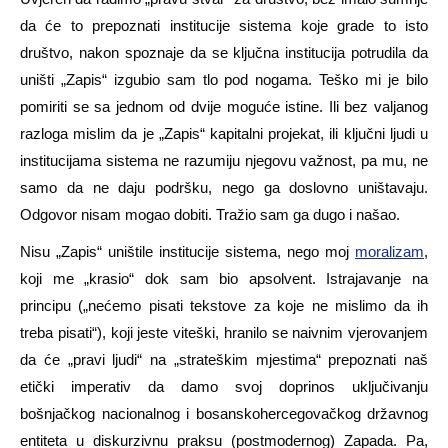
da će to prepoznati institucije sistema koje grade to isto
društvo, nakon spoznaje da se ključna institucija potrudila da
uništi „Zapis“ izgubio sam tlo pod nogama. Teško mi je bilo
pomiriti se sa jednom od dvije moguće istine. Ili bez valjanog
razloga mislim da je „Zapis“ kapitalni projekat, ili ključni ljudi u
institucijama sistema ne razumiju njegovu važnost, pa mu, ne
samo da ne daju podršku, nego ga doslovno uništavaju.
Odgovor nisam mogao dobiti. Tražio sam ga dugo i našao.
Nisu „Zapis“ uništile institucije sistema, nego moj
moralizam
,
koji me „krasio“ dok sam bio apsolvent. Istrajavanje na
principu („nećemo pisati tekstove za koje ne mislimo da ih
treba pisati“), koji jeste viteški, hranilo se naivnim vjerovanjem
da će „pravi ljudi“ na „strateškim mjestima“ prepoznati naš
etički imperativ da damo svoj doprinos uključivanju
bošnjačkog nacionalnog i bosanskohercegovačkog državnog
entiteta u diskurzivnu praksu (postmodernog) Zapada. Pa,