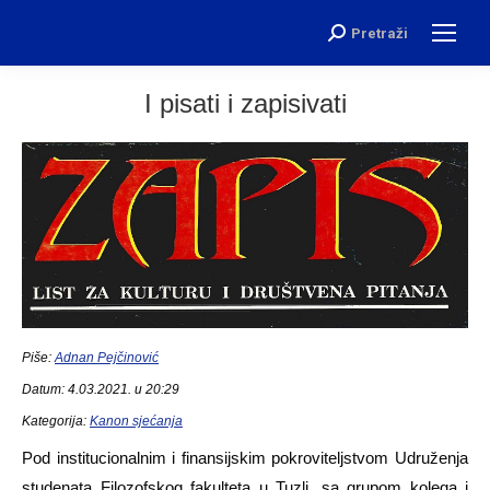
Pretraži
Search:
I pisati i zapisivati
Piše:
Adnan Pejčinović
Datum: 4.03.2021. u 20:29
Kategorija:
Kanon sjećanja
Pod institucionalnim i finansijskim pokroviteljstvom Udruženja
studenata Filozofskog fakulteta u Tuzli, sa grupom kolega i