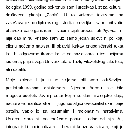
kolegica 1999. godine pokrenuo sam i uređivao List za kulturu i
društvena pitanja „Zapis“. U to vrijeme fokusiran na
završavanje dodiplomskog studija nevoljko sam prihvatio
obavezu da organiziram i vodim cijeli proces, ali
thymos
mi
nije dao mira. Pristao sam uz samo jedan uslov: ni po koju
cijenu nećemo napisati ili objaviti ikakav prigodničarski tekst
koji bi odgovarao ikome ko je na pozicijama u institucijama
sistema, prije svega Univerziteta u Tuzli, Filozofskog fakulteta,
ali i ostalih.
Moje kolege i ja u to vrijeme bili smo oduševljeni
poststrukturalnom epistemom. Njenom šarmu nije bilo
moguće odoljeti. Javni prostor kojim su dominirale jake ideje,
nacional-romantičarske i jugonostalgično-socijalističke prije
ostalih, vapio je za razumnim i racionalnim narativima.
Uvjereni smo bili da možemo ponuditi jedan od njih. Ali,
integracijski nacionalizam i liberalni konzervativizam, koji je