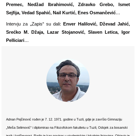
Premec, Nedžad Ibrahimović, Zdravko Grebo, Ismet
Sejfija, Vedad Spahić, Nail Kurtić, Enes Osmančević
…
Intervju za „Zapis“ su dali:
Enver
Halilovi
ć, Dževad Jahić,
Srećko M. Džaja, Lazar Stojanović, Slaven Letica, Igor
Pelliciari
…
Adnan Pejčinović rođen je 7. 12. 1971. godine u Tuzli, gdje je završio Gimnaziju
„Meša Selimović“ i diplomirao na Filozofskom fakultetu u Tuzli, Odsjek za bosanski
jezik i književnost. Radio je kao novinar u studentskim i lokalnim listovima. Objavio je