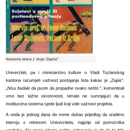
Naslovna strana 1. broja “Zapisa”
Univerzitet, pa i ministarstvo kulture u Vladi Tuzlanskog
kantona razumjeti važnost postojanja lista kakav je „Zapis“.
„
Nisu
budale
da
puste
da
propadne
ovako
ne
što.“
, komentirali
smo bez lažne skromnosti, nimalo ne sumnjajući da u
insititucima sistema sjede ljudi koji vide važnost projekta.
A onda je jednog dana do mene došao prijedlog da uradimo
intervju s rektorom Univerziteta, najprije od pomoćnika