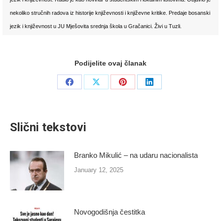
nekoliko stručnih radova iz historije književnosti i književne kritike. Predaje bosanski
jezik i književnost u JU Mješovita srednja škola u Gračanici. Živi u Tuzli.
Podijelite ovaj članak
Share
Share
Share
Share
on
on
on
on
Facebook
X
Pinterest
LinkedIn
Slični tekstovi
Branko Mikulić – na udaru nacionalista
January 12, 2025
Novogodišnja čestitka