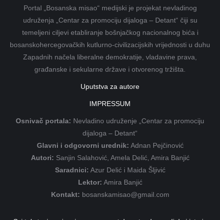
Portal „Bosanska misao“ medijski je projekat nevladinog
udruženja „Centar za promociju dijaloga – Detant“ čiji su
temeljeni ciljevi etabliranje bošnjačkog nacionalnog bića i
bosanskohercegovačkih kutlurno-civilizacijskih vrijednosti u duhu
Zapadnih načela liberalne demokratije, vladavine prava,
građanske i sekularne države i otvorenog tržišta.
Uputstva za autore
IMPRESSUM
Osnivač portala:
Nevladino udruženje „Centar za promociju
dijaloga – Detant“
Glavni i odgovorni urednik:
Adnan Pejčinović
Autori:
Sanjin Salahović, Amela Delić, Amira Banjić
Saradnici:
Azur Delić i Maida Šljivić
Lektor:
Amira Banjić
Kontakt:
bosanskamisao@gmail.com