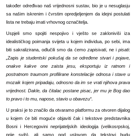
također određivao naš vrijednosni sustav, bio je u nesuglasju
sa našim iskrenim i čvrstim opredjeljenjem da idejni postulati
lista ne trebaju imati vrhovnog označitelja.
Uspjeli smo spojiti nespojivo i vješto se zakloniviši iza
idealističkog poimanja svijeta u kojem individua, po sebi, ima
biti sakralizirana, odlučili smo da ćemo
zapisivati
, ne i
pisati
:
„
Zapis
je studentski pokušaj da se određene stvari i pojave,
onakve kakve one zaista jesu, eksportuju iz ratnom i
postratnom traumom profilirane konstelacije odnosa i stave u
mozaik kojem pripadaju, odnosno da im se vrati njihova prava
vrijednost. Dakle, da čitalac postane pisac, jer mu je Bog dao
to pravo i to mu, napose, stavio u obavezu“
.
U praksi je to značilo da otvaramo platformu za otvoren dijalog
u kojem će biti moguće objaviti čak i tekstove predstavnika
Bosni i Hercegovini neprijateljskih ideologija (velikosrpskoj,
prije svih), ali samo pod uslovom da tekstovi budu