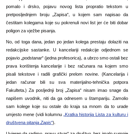
pomalo i drsko, pojavu novog lista propratio tekstom u
pretposljednjem broju „Zapisa“, u kojem sam napisao da
čestitam kolegama koje su pokrenuli novi list jer će biti dobar
poligon za vježbe pisanja.
No, od toga dana, jedan po jedan kolega prestaju dolaziti na
redakcijske sastanke. U kancelariji redakcije odjednom se
pojavio „podstanar“ (jedna profesorica), a ubrzo smo ostali bez
prava korištenja kancelarije i bez računara na kojem smo
pisali tekstove i radili grafički prelom novine. (Kancelarija i
jedan računar bili su sva materijalno-tehnička potpora
Fakulteta.) Za posljednji broj „Zapisa“ nisam imao snage da
napišem uvodnik, niti da ga odnesem u štampariju. Zamolio
sam kolege koje su ostale do kraja sa mnom da to urade
umjesto mene (vidi kolumnu
„Kratka historija Lista za kulturu i
društvena pitanja
Zapis
“
).
Uvjeren da radimo „pravu stvar“ za društvo, bez imalo sumnje