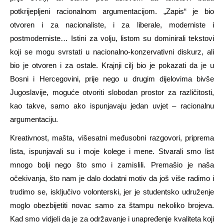
potkrijepljeni racionalnom argumentacijom. „Zapis“ je bio
otvoren i za nacionaliste, i za liberale, moderniste i
postmoderniste… Istini za volju, listom su dominirali tekstovi
koji se mogu svrstati u nacionalno-konzervativni diskurz, ali
bio je otvoren i za ostale. Krajnji cilj bio je pokazati da je u
Bosni i Hercegovini, prije nego u drugim dijelovima bivše
Jugoslavije, moguće otvoriti slobodan prostor za različitosti,
kao takve, samo ako ispunjavaju jedan uvjet – racionalnu
argumentaciju.
Kreativnost, mašta, višesatni međusobni razgovori, priprema
lista, ispunjavali su i moje kolege i mene. Stvarali smo list
mnogo bolji nego što smo i zamislili. Premašio je naša
očekivanja, što nam je dalo dodatni motiv da još više radimo i
trudimo se, isključivo volonterski, jer je studentsko udruženje
moglo obezbijetiti novac samo za štampu nekoliko brojeva.
Kad smo vidjeli da je za održavanje i unapređenje kvaliteta koji