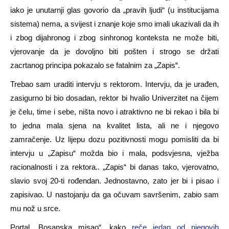
iako je unutarnji glas govorio da „pravih ljudi“ (u institucijama
sistema) nema, a svijest i znanje koje smo imali ukazivali da ih
i zbog dijahronog i zbog sinhronog konteksta ne može biti,
vjerovanje da je dovoljno biti pošten i strogo se držati
zacrtanog principa pokazalo se fatalnim za „Zapis“.
Trebao sam uraditi intervju s rektorom. Intervju, da je urađen,
zasigurno bi bio dosadan, rektor bi hvalio Univerzitet na čijem
je čelu, time i sebe, ništa novo i atraktivno ne bi rekao i bila bi
to jedna mala sjena na kvalitet lista, ali ne i njegovo
zamračenje. Uz lijepu dozu pozitivnosti mogu pomisliti da bi
intervju u „Zapisu“ možda bio i mala, podsvjesna, vježba
racionalnosti i za rektora.. „Zapis“ bi danas tako, vjerovatno,
slavio svoj 20-ti rođendan. Jednostavno, zato jer bi i pisao i
zapisivao. U nastojanju da ga očuvam savršenim, zabio sam
mu nož u srce.
Portal „Bosanska misao“, kako
reče jedan od njegovih