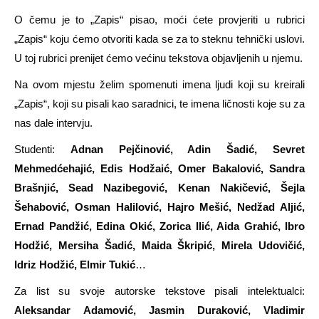
O čemu je to „Zapis“ pisao, moći ćete provjeriti u rubrici
„Zapis“ koju ćemo otvoriti kada se za to steknu tehnički uslovi.
U toj rubrici prenijet ćemo većinu tekstova objavljenih u njemu.
Na ovom mjestu želim spomenuti imena ljudi koji su kreirali
„Zapis“, koji su pisali kao saradnici, te imena ličnosti koje su za
nas dale intervju.
Studenti:
Adnan
Pej
činović, Adin Šadić, Sevret
Mehmedćehajić, Edis Hodžaić, Omer Bakalović, Sandra
Brašnjić, Sead Nazibegović, Kenan Nakičević, Šejla
Šehabović, Osman Halilović, Hajro Mešić, Nedžad Aljić,
Ernad Pandžić, Edina Okić, Zorica Ilić, Aida Grahić, Ibro
Hodžić, Mersiha Šadić, Maida Škripić, Mirela Udovičić,
Idriz Hodžić, Elmir Tukić
…
Za list su svoje autorske tekstove pisali intelektualci:
Aleksandar
Adamovi
ć, Jasmin Duraković, Vladimir