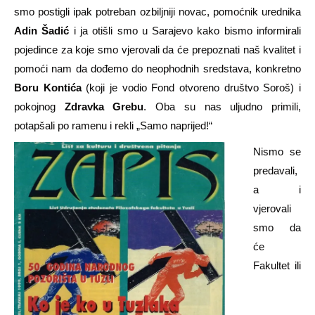
smo postigli ipak potreban ozbiljniji novac, pomoćnik urednika
Adin Šadić
i ja otišli smo u Sarajevo kako bismo informirali
pojedince za koje smo vjerovali da će prepoznati naš kvalitet i
pomoći nam da dođemo do neophodnih sredstava, konkretno
Boru Kontića
(koji je vodio Fond otvoreno društvo Soroš) i
pokojnog
Zdravka Grebu
. Oba su nas uljudno primili,
potapšali po ramenu i rekli „Samo naprijed!“
Nismo se
predavali,
a i
vjerovali
smo da
će
Fakultet ili