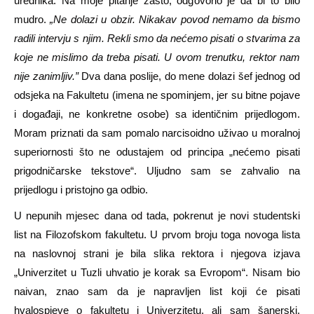
urednika. Na moje pitanje zašto, odgovorio je da bi to bilo
mudro.
„
Ne dolazi u obzir. Nikakav povod nemamo da bismo
radili intervju s njim. Rekli smo da ne
ćemo pisati o stvarima za
koje ne mislimo da treba pisati. U ovom trenutku, rektor nam
nije zanimljiv.”
Dva dana poslije, do mene dolazi šef jednog od
odsjeka na Fakultetu (imena ne spominjem, jer su bitne pojave
i događaji, ne konkretne osobe) sa identičnim prijedlogom.
Moram priznati da sam pomalo narcisoidno uživao u moralnoj
superiornosti što ne odustajem od principa „nećemo pisati
prigodničarske tekstove“. Uljudno sam se zahvalio na
prijedlogu i pristojno ga odbio.
U nepunih mjesec dana od tada, pokrenut je novi studentski
list na Filozofskom fakultetu. U prvom broju toga novoga lista
na naslovnoj strani je bila slika rektora i njegova izjava
„Univerzitet u Tuzli uhvatio je korak sa Evropom“. Nisam bio
naivan, znao sam da je napravljen list koji će pisati
hvalospjeve o fakultetu i Univerzitetu, ali sam šanerski,