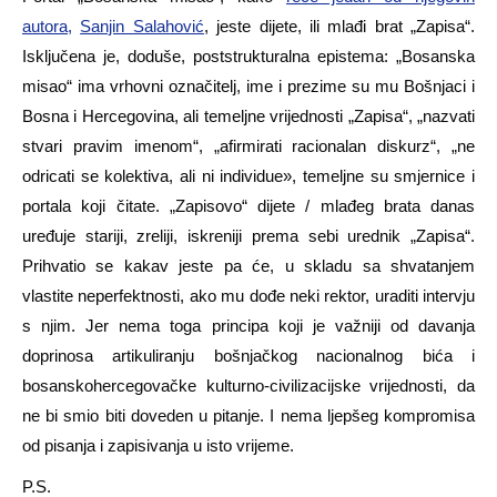
autora,
Sanjin Salahović
, jeste dijete, ili mlađi brat „Zapisa“.
Isključena je, doduše, poststrukturalna epistema: „Bosanska
misao“ ima vrhovni označitelj, ime i prezime su mu Bošnjaci i
Bosna i Hercegovina, ali temeljne vrijednosti „Zapisa“, „nazvati
stvari pravim imenom“, „afirmirati racionalan diskurz“, „ne
odricati se kolektiva, ali ni individue», temeljne su smjernice i
portala koji čitate. „Zapisovo“ dijete / mlađeg brata danas
uređuje stariji, zreliji, iskreniji prema sebi urednik „Zapisa“.
Prihvatio se kakav jeste pa će, u skladu sa shvatanjem
vlastite neperfektnosti, ako mu dođe neki rektor, uraditi intervju
s njim. Jer nema toga principa koji je važniji od davanja
doprinosa artikuliranju bošnjačkog nacionalnog bića i
bosanskohercegovačke kulturno-civilizacijske vrijednosti, da
ne bi smio biti doveden u pitanje. I nema ljepšeg kompromisa
od pisanja i zapisivanja u isto vrijeme.
P.S.